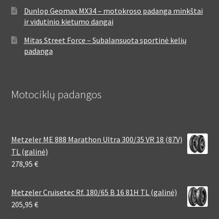
Dunlop Geomax MX34 – motokroso padanga minkštai
ir vidutinio kietumo dangai
Mitas Street Force – Subalansuota sportinė kelių
padanga
Motociklų padangos
Metzeler ME 888 Marathon Ultra 300/35 VR 18 (87V)
TL (galinė)
278,95
€
Metzeler Cruisetec Rf. 180/65 B 16 81H TL (galinė)
205,95
€