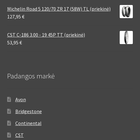
Michelin Road 5 120/70 ZR 17 (58W) TL (priekinė)
127,95
€
CST C-186 3.00 - 19 45P TT (priekinė)
53,95
€
Padangos markė
Avon
Bridgestone
Continental
CST