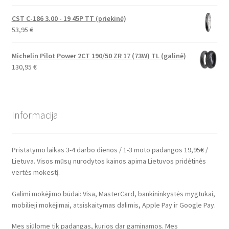
CST C-186 3.00 - 19 45P TT (priekinė)
53,95
€
Michelin Pilot Power 2CT 190/50 ZR 17 (73W) TL (galinė)
130,95
€
Informacija
Pristatymo laikas 3-4 darbo dienos / 1-3 moto padangos 19,95€ /
Lietuva. Visos mūsų nurodytos kainos apima Lietuvos pridėtinės
vertės mokestį.
Galimi mokėjimo būdai: Visa, MasterCard, bankininkystės mygtukai,
mobilieji mokėjimai, atsiskaitymas dalimis, Apple Pay ir Google Pay.
Mes siūlome tik padangas, kurios dar gaminamos. Mes