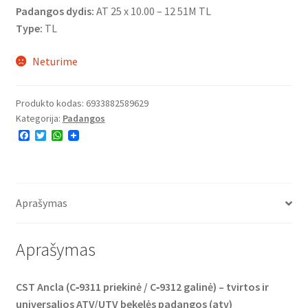
Padangos dydis:
AT 25 x 10.00 – 12 51M TL
Type:
TL
Neturime
Produkto kodas:
6933882589629
Kategorija:
Padangos
F
T
W
a
w
h
c
i
a
e
t
t
b
t
s
o
e
A
o
r
p
Aprašymas
k
p
Aprašymas
CST Ancla (C‑9311 priekinė / C‑9312 galinė) – tvirtos ir
universalios ATV/UTV bekelės padangos (atv)