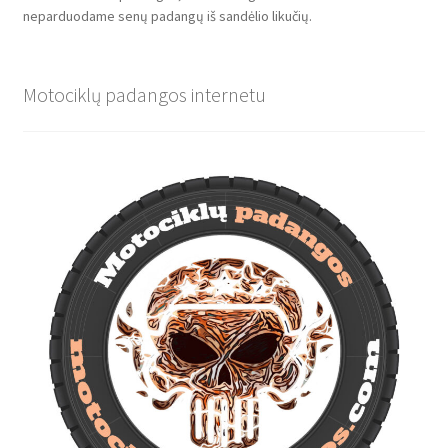
neparduodame senų padangų iš sandėlio likučių.
Motociklų padangos internetu