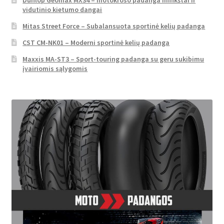
Dunlop Geomax MX34 – motokroso padanga minkštai ir
vidutinio kietumo dangai
Mitas Street Force – Subalansuota sportinė kelių padanga
CST CM-NK01 – Moderni sportinė kelių padanga
Maxxis MA-ST3 – Sport-touring padanga su geru sukibimu
įvairiomis sąlygomis