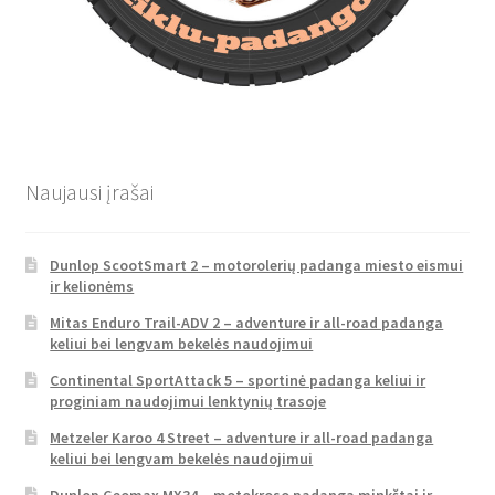
Naujausi įrašai
Dunlop ScootSmart 2 – motorolerių padanga miesto eismui
ir kelionėms
Mitas Enduro Trail-ADV 2 – adventure ir all-road padanga
keliui bei lengvam bekelės naudojimui
Continental SportAttack 5 – sportinė padanga keliui ir
proginiam naudojimui lenktynių trasoje
Metzeler Karoo 4 Street – adventure ir all-road padanga
keliui bei lengvam bekelės naudojimui