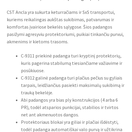
CST Ancla yra sukurta keturračiams ir SxS transportui,
kuriems reikalingas aukštas sukibimas, patvarumas ir
komfortas įvairiose bekelės sąlygose. Šios padangos
pasižymi agresyviu protektoriumi, puikiai tinkančiu purvui,
akmenims ir kietoms trasoms.
C‑9311 priekinė padanga turi kryptinį protektorių,
kuris pagerina stabilumą tiesiančiame važiavime ir
posūkiuose.
C‑9312 galinė padanga turi plačius pečius su gyliais
tarpais, leidžiančius pasiekti maksimalų sukibimą ir
trauką bekelėje.
Abi padangos yra bias ply konstrukcijos (4 arba 6
PR), todėl atsparios punkcijai, stabilios ir tvirtos
net ant akmenuotos dangos.
Protektoriaus blokai yra giliai ir plačiai išdėstyti,
todėl padanga automatiškai valo purvą ir užtikrina