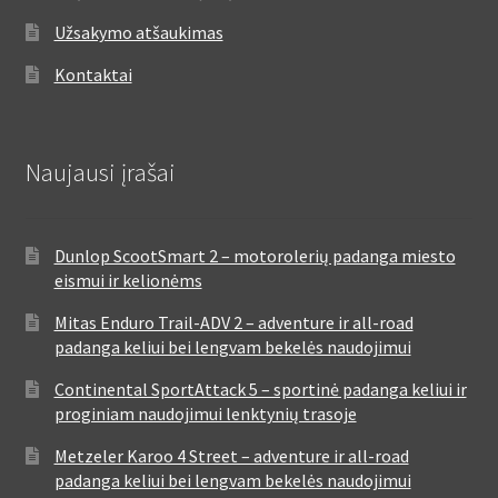
Užsakymo atšaukimas
Kontaktai
Naujausi įrašai
Dunlop ScootSmart 2 – motorolerių padanga miesto
eismui ir kelionėms
Mitas Enduro Trail-ADV 2 – adventure ir all-road
padanga keliui bei lengvam bekelės naudojimui
Continental SportAttack 5 – sportinė padanga keliui ir
proginiam naudojimui lenktynių trasoje
Metzeler Karoo 4 Street – adventure ir all-road
padanga keliui bei lengvam bekelės naudojimui