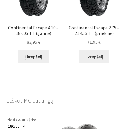
Continental Escape 4.10 –
Continental Escape 2.75 –
18 60S TT (galinė)
21 45S TT (priekinė)
83,95
€
71,95
€
Į krepšelį
Į krepšelį
Leškoti MC padangų
Plotis & aukštis: