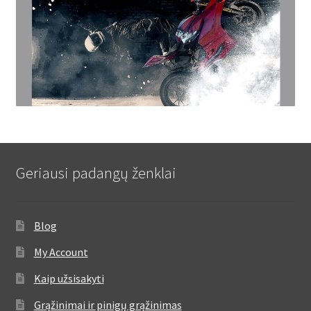
Geriausi padangų ženklai
Blog
My Account
Kaip užsisakyti
Grąžinimai ir pinigų grąžinimas