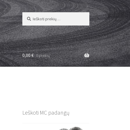
Ieškoti:
Ieškoti
0,00
€
0 prekių
Leškoti MC padangų