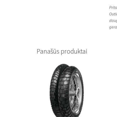
Prit
Outl
daug
gera
Panašūs produktai