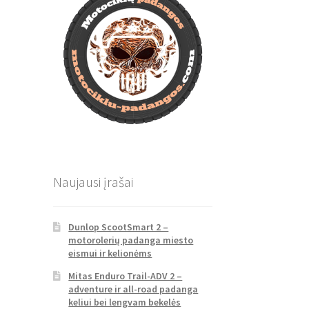
Naujausi įrašai
Dunlop ScootSmart 2 –
motorolerių padanga miesto
eismui ir kelionėms
Mitas Enduro Trail-ADV 2 –
adventure ir all-road padanga
keliui bei lengvam bekelės