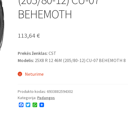
BEHEMOTH
113,64
€
Prekės ženklas:
CST
Modelis:
25X8 R 12 46M (205/80-12) CU-07 BEHEMOTH 8
Neturime
Produkto kodas:
6933882594302
Kategorija:
Padangos
F
T
W
a
w
h
c
i
a
e
t
t
b
t
s
o
e
A