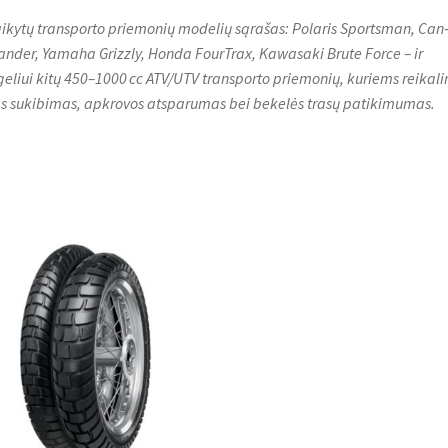
aikytų transporto priemonių modelių sąrašas: Polaris Sportsman, Ca
ander, Yamaha Grizzly, Honda FourTrax, Kawasaki Brute Force – ir
eliui kitų 450–1000 cc ATV/UTV transporto priemonių, kuriems reikal
s sukibimas, apkrovos atsparumas bei bekelės trasų patikimumas.