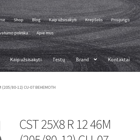
me
Shop
Blog
Kaip užsisakyti
Krepšelis
Prisijungti
vatumo politika
Apie mus
Kaip užsisakyti
Testų
Brand
Kontaktai
M (205/80-12) CU-07 BEHEMOTH
CST 25X8 R 12 46M
(205/80-12) CU-07