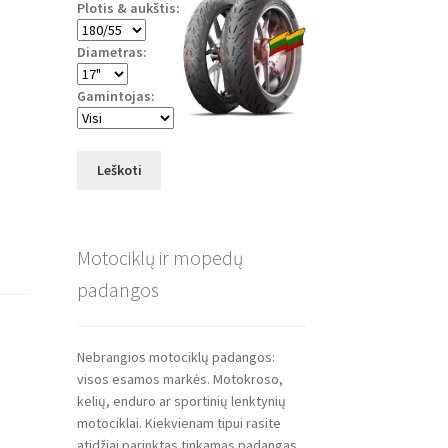
Plotis & aukštis:
Diametras:
Gamintojas:
Leškoti
Motociklų ir mopedų
padangos
Nebrangios motociklų padangos:
visos esamos markės. Motokroso,
kelių, enduro ar sportinių lenktynių
motociklai. Kiekvienam tipui rasite
atidžiai parinktas tinkamas padangas