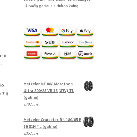
už pačią geriausią rinkos kainą.
mui
l
Metzeler ME 888 Marathon
io
Ultra 300/35 VR 18 (87V) TL
dymą
(galinė)
278,95
€
Metzeler Cruisetec Rf. 180/65 B
16 81H TL (galinė)
205,95
€