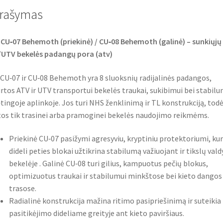
o
r
p
rašymas
k
p
CU‑07 Behemoth (priekinė) / CU‑08 Behemoth (galinė) – sunkiųjų
UTV bekelės padangų pora (atv)
CU‑07 ir CU‑08 Behemoth yra 8 sluoksnių radijalinės padangos,
rtos ATV ir UTV transportui bekelės traukai, sukibimui bei stabilu
tingoje aplinkoje. Jos turi NHS ženklinimą ir TL konstrukciją, todė
tos tik trasinei arba pramoginei bekelės naudojimo reikmėms.
Priekinė CU‑07 pasižymi agresyviu, kryptiniu protektoriumi, kur
dideli peties blokai užtikrina stabilumą važiuojant ir tikslų val
bekelėje . Galinė CU‑08 turi gilius, kampuotus pečių blokus,
optimizuotus traukai ir stabilumui minkštose bei kieto dangos
trasose.
Radialinė konstrukcija mažina ritimo pasipriešinimą ir suteikia
pasitikėjimo dideliame greityje ant kieto paviršiaus.