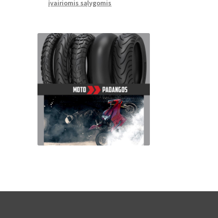
įvairiomis sąlygomis