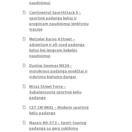
naudojimui
Continental SportAttack 5 –
sportinė padanga keliui ir
proginiam naudojimui lenktynių
trasoje
Metzeler Karoo 4 Street –
adventure ir all-road padanga
keliui bei lengvam bekelės
naudojimui
Dunlop Geomax MX34 –
motokroso padanga minkštai ir
vidutinio kietumo dangai
Mitas Street Force –
Subalansuota sportinė kelių
padanga
CST CM-NK01 – Moderni sportinė
kelių padanga
Maxxis MA-ST3 – Sport-touring
padanga su geru sukibimu