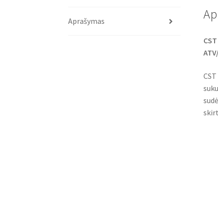
Ap
Aprašymas
CST 
ATV/
CST 
suku
sudė
skir