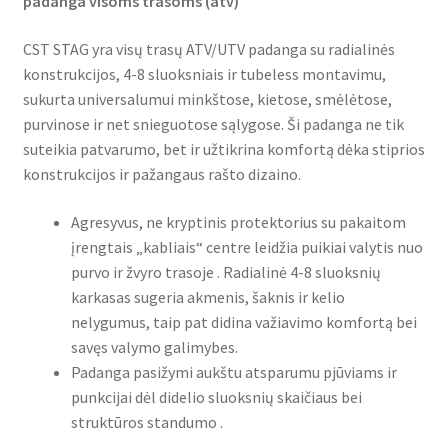
padanga visoms trasoms (atv)
CST STAG yra visų trasų ATV/UTV padanga su radialinės
konstrukcijos, 4-8 sluoksniais ir tubeless montavimu,
sukurta universalumui minkštose, kietose, smėlėtose,
purvinose ir net snieguotose sąlygose. Ši padanga ne tik
suteikia patvarumo, bet ir užtikrina komfortą dėka stiprios
konstrukcijos ir pažangaus rašto dizaino.
Agresyvus, ne kryptinis protektorius su pakaitom
įrengtais „kabliais“ centre leidžia puikiai valytis nuo
purvo ir žvyro trasoje . Radialinė 4-8 sluoksnių
karkasas sugeria akmenis, šaknis ir kelio
nelygumus, taip pat didina važiavimo komfortą bei
savęs valymo galimybes.
Padanga pasižymi aukštu atsparumu pjūviams ir
punkcijai dėl didelio sluoksnių skaičiaus bei
struktūros standumo .