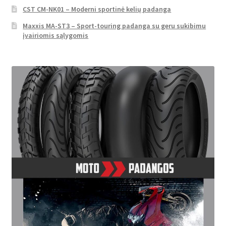
CST CM-NK01 – Moderni sportinė kelių padanga
Maxxis MA-ST3 – Sport-touring padanga su geru sukibimu
įvairiomis sąlygomis