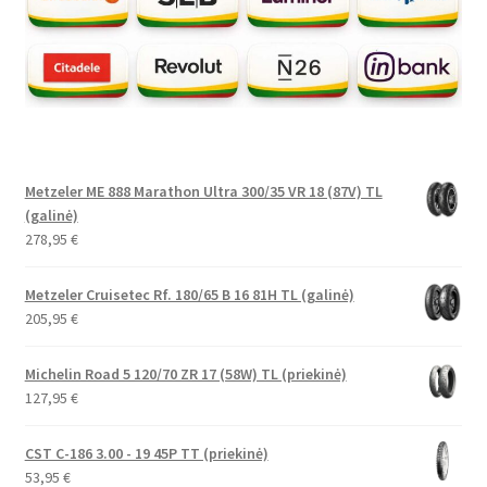
Metzeler ME 888 Marathon Ultra 300/35 VR 18 (87V) TL
(galinė)
278,95
€
Metzeler Cruisetec Rf. 180/65 B 16 81H TL (galinė)
205,95
€
Michelin Road 5 120/70 ZR 17 (58W) TL (priekinė)
127,95
€
CST C-186 3.00 - 19 45P TT (priekinė)
53,95
€