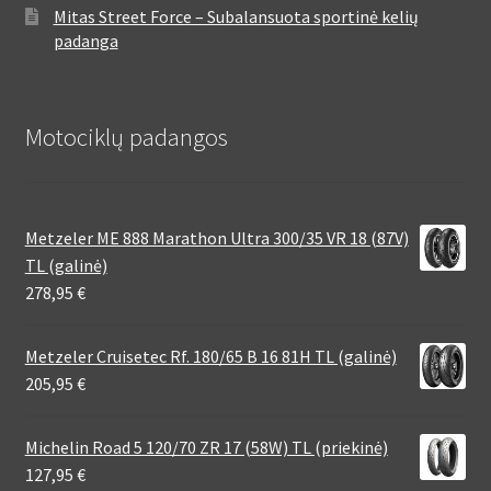
Mitas Street Force – Subalansuota sportinė kelių
padanga
Motociklų padangos
Metzeler ME 888 Marathon Ultra 300/35 VR 18 (87V)
TL (galinė)
278,95
€
Metzeler Cruisetec Rf. 180/65 B 16 81H TL (galinė)
205,95
€
Michelin Road 5 120/70 ZR 17 (58W) TL (priekinė)
127,95
€