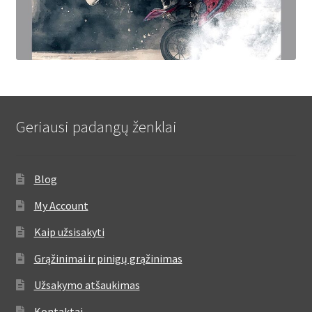
Geriausi padangų ženklai
Blog
My Account
Kaip užsisakyti
Grąžinimai ir pinigų grąžinimas
Užsakymo atšaukimas
Kontaktai