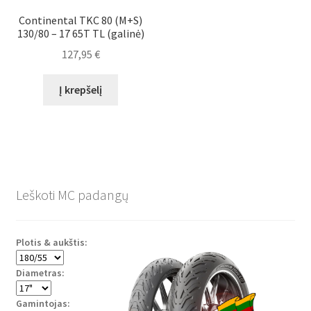
Continental TKC 80 (M+S)
130/80 – 17 65T TL (galinė)
127,95
€
Į krepšelį
Leškoti MC padangų
Plotis & aukštis:
Diametras:
Gamintojas: