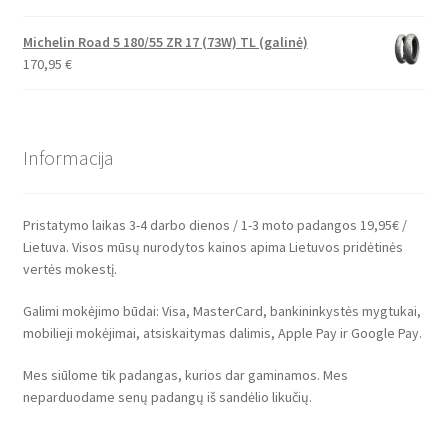
Michelin Road 5 180/55 ZR 17 (73W) TL (galinė)
170,95
€
Informacija
Pristatymo laikas 3-4 darbo dienos / 1-3 moto padangos 19,95€ /
Lietuva. Visos mūsų nurodytos kainos apima Lietuvos pridėtinės
vertės mokestį.
Galimi mokėjimo būdai: Visa, MasterCard, bankininkystės mygtukai,
mobilieji mokėjimai, atsiskaitymas dalimis, Apple Pay ir Google Pay.
Mes siūlome tik padangas, kurios dar gaminamos. Mes
neparduodame senų padangų iš sandėlio likučių.