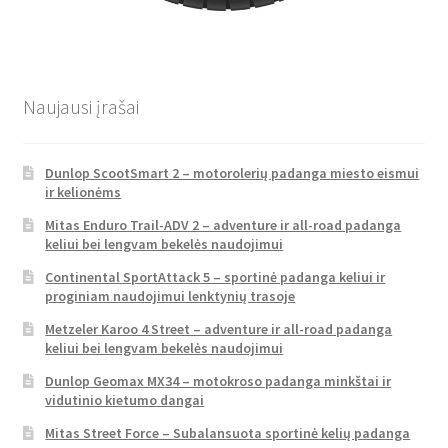
Naujausi įrašai
Dunlop ScootSmart 2 – motorolerių padanga miesto eismui
ir kelionėms
Mitas Enduro Trail-ADV 2 – adventure ir all-road padanga
keliui bei lengvam bekelės naudojimui
Continental SportAttack 5 – sportinė padanga keliui ir
proginiam naudojimui lenktynių trasoje
Metzeler Karoo 4 Street – adventure ir all-road padanga
keliui bei lengvam bekelės naudojimui
Dunlop Geomax MX34 – motokroso padanga minkštai ir
vidutinio kietumo dangai
Mitas Street Force – Subalansuota sportinė kelių padanga