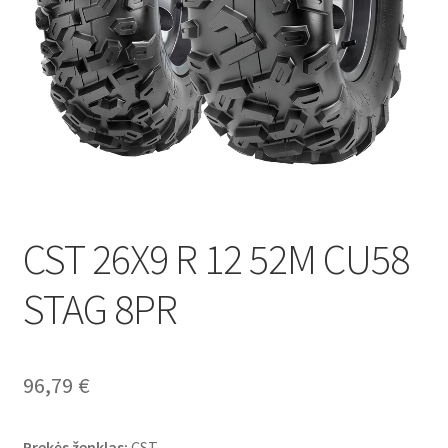
CST 26X9 R 12 52M CU58
STAG 8PR
96,79
€
Prekės ženklas:
CST