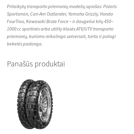
Pritaikytų transporto priemonių modelių sąrašas: Polaris
Sportsman, Can‑Am Outlander, Yamaha Grizzly, Honda
FourTrax, Kawasaki Brute Force – ir daugeliui kitų 450–
1000 cc sportinės arba utility klasės ATV/UTV transporto
priemonių, kurioms reikalinga universali, tvirta ir patogi
bekelės padanga.
Panašūs produktai