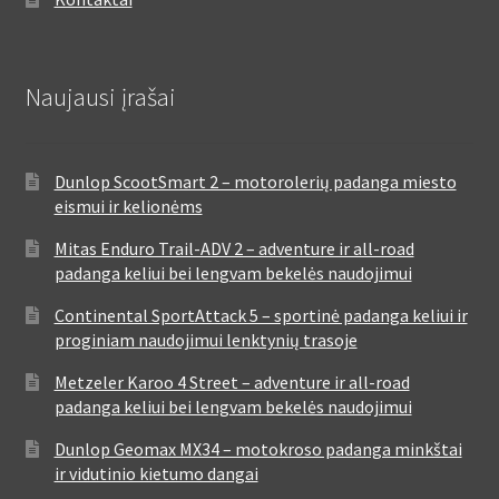
Naujausi įrašai
Dunlop ScootSmart 2 – motorolerių padanga miesto
eismui ir kelionėms
Mitas Enduro Trail-ADV 2 – adventure ir all-road
padanga keliui bei lengvam bekelės naudojimui
Continental SportAttack 5 – sportinė padanga keliui ir
proginiam naudojimui lenktynių trasoje
Metzeler Karoo 4 Street – adventure ir all-road
padanga keliui bei lengvam bekelės naudojimui
Dunlop Geomax MX34 – motokroso padanga minkštai
ir vidutinio kietumo dangai