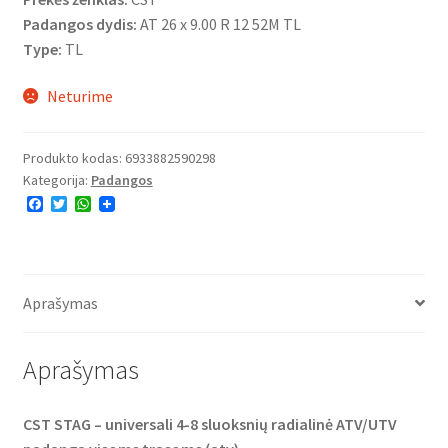
Padangos dydis:
AT 26 x 9.00 R 12 52M TL
Type:
TL
Neturime
Produkto kodas:
6933882590298
Kategorija:
Padangos
F
T
W
a
w
h
c
i
a
e
t
t
b
t
s
o
e
A
o
r
p
Aprašymas
k
p
Aprašymas
CST STAG – universali 4-8 sluoksnių radialinė ATV/UTV