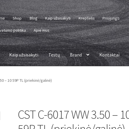
me
Shop
Blog
Kaip užsisakyti
Krepšelis
Prisijungti
vatumo politika
Apie mus
Kaip užsisakyti
Testų
Brand
Kontaktai
0 – 10 59P TL (priekinė/galinė)
CST C-6017 WW 3.50 – 1
59P TL (priekinė/galinė)