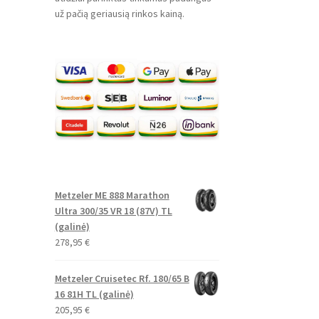
už pačią geriausią rinkos kainą.
Metzeler ME 888 Marathon
Ultra 300/35 VR 18 (87V) TL
(galinė)
278,95
€
Metzeler Cruisetec Rf. 180/65 B
16 81H TL (galinė)
205,95
€