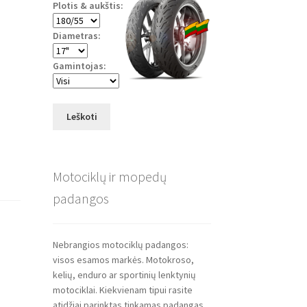
Plotis & aukštis:
Diametras:
Gamintojas:
Leškoti
Motociklų ir mopedų
padangos
Nebrangios motociklų padangos:
visos esamos markės. Motokroso,
kelių, enduro ar sportinių lenktynių
motociklai. Kiekvienam tipui rasite
atidžiai parinktas tinkamas padangas