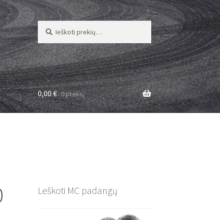
Ieškoti:
Ieškoti
0,00
€
0 prekių
0
Leškoti MC padangų