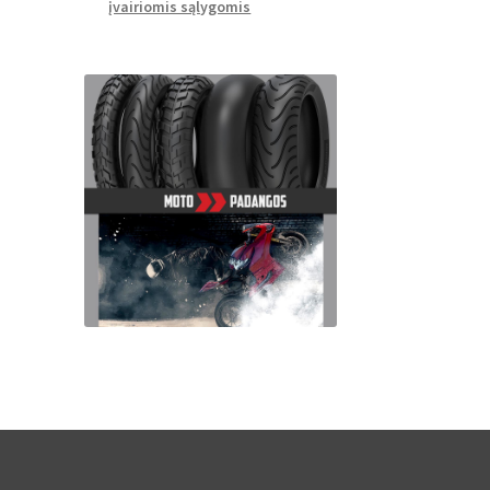
įvairiomis sąlygomis