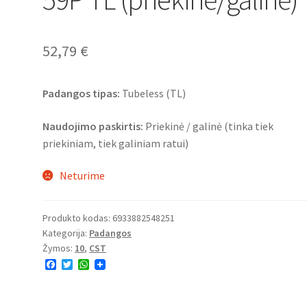
52,79
€
Padangos tipas:
Tubeless (TL)
Naudojimo paskirtis:
Priekinė / galinė (tinka tiek
priekiniam, tiek galiniam ratui)
Neturime
Produkto kodas:
6933882548251
Kategorija:
Padangos
Žymos:
10
,
CST
F
T
W
a
w
h
c
i
a
e
t
t