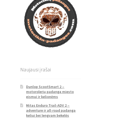
Naujausi įrašai
Dunlop ScootSmart 2 –
motorolerių padanga miesto
eismui ir kelionėms
Mitas Enduro Trail-ADV 2 –
adventure ir all-road padanga
keliui bei lengvam bekelės