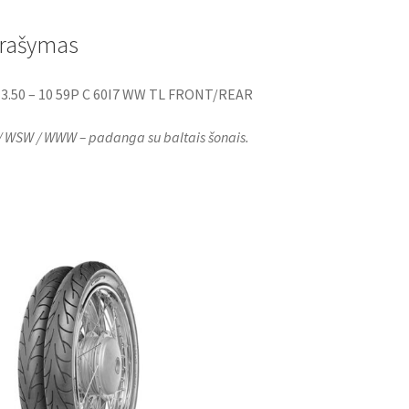
b
t
s
o
e
A
o
r
p
rašymas
k
p
3.50 – 10 59P C 60I7 WW TL FRONT/REAR
 WSW / WWW – padanga su baltais šonais.