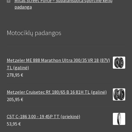
Mitas Street Force – Subalansuota sportinė kelių
padanga
Motociklų padangos
Metzeler ME 888 Marathon Ultra 300/35 VR 18 (87V)
TL (galinė)
278,95
€
Metzeler Cruisetec Rf. 180/65 B 16 81H TL (galinė)
205,95
€
CST C-186 3.00 - 19 45P TT (priekinė)
53,95
€