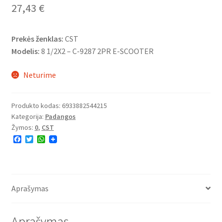
27,43
€
Prekės ženklas:
CST
Modelis:
8 1/2X2 – C-9287 2PR E-SCOOTER
Neturime
Produkto kodas:
6933882544215
Kategorija:
Padangos
Žymos:
0
,
CST
F
T
W
a
w
h
c
i
a
e
t
t
b
t
s
o
e
A
o
r
p
Aprašymas
k
p
Aprašymas