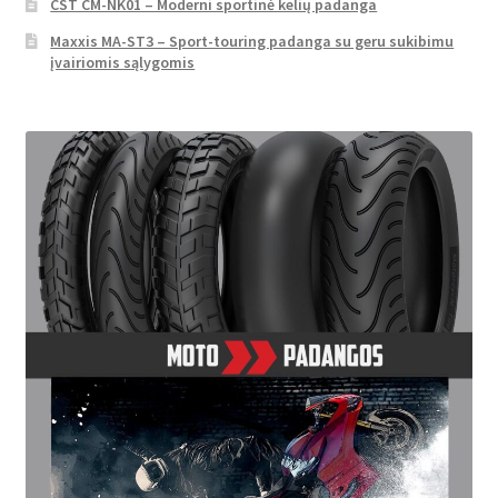
CST CM-NK01 – Moderni sportinė kelių padanga
Maxxis MA-ST3 – Sport-touring padanga su geru sukibimu
įvairiomis sąlygomis