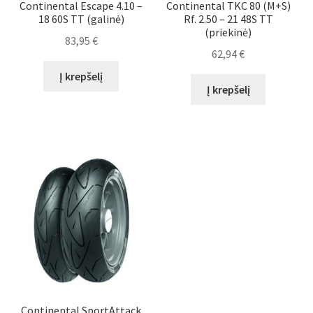
Continental Escape 4.10 –
Continental TKC 80 (M+S)
18 60S TT (galinė)
Rf. 2.50 – 21 48S TT
(priekinė)
83,95
€
62,94
€
Į krepšelį
Į krepšelį
Continental SportAttack