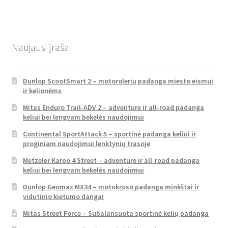
Naujausi įrašai
Dunlop ScootSmart 2 – motorolerių padanga miesto eismui
ir kelionėms
Mitas Enduro Trail-ADV 2 – adventure ir all-road padanga
keliui bei lengvam bekelės naudojimui
Continental SportAttack 5 – sportinė padanga keliui ir
proginiam naudojimui lenktynių trasoje
Metzeler Karoo 4 Street – adventure ir all-road padanga
keliui bei lengvam bekelės naudojimui
Dunlop Geomax MX34 – motokroso padanga minkštai ir
vidutinio kietumo dangai
Mitas Street Force – Subalansuota sportinė kelių padanga