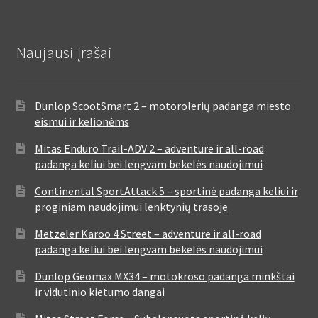
Naujausi įrašai
Dunlop ScootSmart 2 – motorolerių padanga miesto
eismui ir kelionėms
Mitas Enduro Trail-ADV 2 – adventure ir all-road
padanga keliui bei lengvam bekelės naudojimui
Continental SportAttack 5 – sportinė padanga keliui ir
proginiam naudojimui lenktynių trasoje
Metzeler Karoo 4 Street – adventure ir all-road
padanga keliui bei lengvam bekelės naudojimui
Dunlop Geomax MX34 – motokroso padanga minkštai
ir vidutinio kietumo dangai