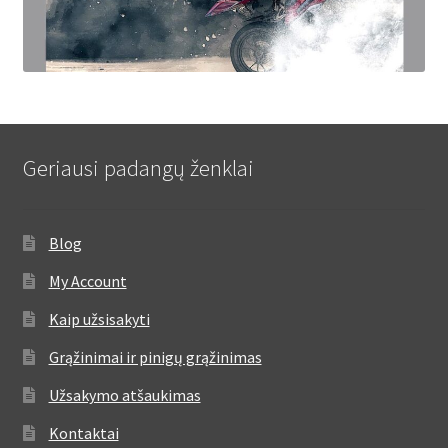
Geriausi padangų ženklai
Blog
My Account
Kaip užsisakyti
Grąžinimai ir pinigų grąžinimas
Užsakymo atšaukimas
Kontaktai