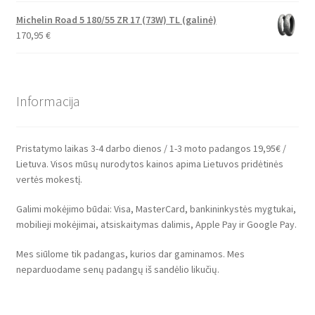
Michelin Road 5 180/55 ZR 17 (73W) TL (galinė)
170,95
€
Informacija
Pristatymo laikas 3-4 darbo dienos / 1-3 moto padangos 19,95€ /
Lietuva. Visos mūsų nurodytos kainos apima Lietuvos pridėtinės
vertės mokestį.
Galimi mokėjimo būdai: Visa, MasterCard, bankininkystės mygtukai,
mobilieji mokėjimai, atsiskaitymas dalimis, Apple Pay ir Google Pay.
Mes siūlome tik padangas, kurios dar gaminamos. Mes
neparduodame senų padangų iš sandėlio likučių.