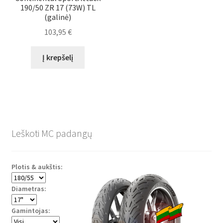
190/50 ZR 17 (73W) TL
(galinė)
103,95
€
Į krepšelį
Leškoti MC padangų
Plotis & aukštis:
Diametras:
Gamintojas: