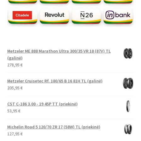
Metzeler ME 888 Marathon Ultra 300/35 VR 18 (87V) TL
(galinė)
278,95
€
Metzeler Cruisetec Rf. 180/65 B 16 81H TL (galinė)
205,95
€
CST C-186 3.00 - 19 45P TT (priekinė)
53,95
€
Michelin Road 5 120/70 ZR 17 (58W) TL (priekinė)
127,95
€