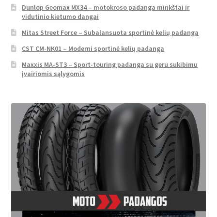
Dunlop Geomax MX34 – motokroso padanga minkštai ir
vidutinio kietumo dangai
Mitas Street Force – Subalansuota sportinė kelių padanga
CST CM-NK01 – Moderni sportinė kelių padanga
Maxxis MA-ST3 – Sport-touring padanga su geru sukibimu
įvairiomis sąlygomis