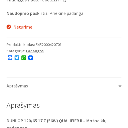
Naudojimo paskirtis:
Priekinė padanga
Neturime
Produkto kodas:
5452000420701
Kategorija:
Padangos
F
T
W
a
w
h
c
i
a
e
t
t
b
t
s
o
e
A
o
r
p
Aprašymas
k
p
Aprašymas
DUNLOP 120/65 17 Z (56W) QUALIFIER II – Motociklų
padangos