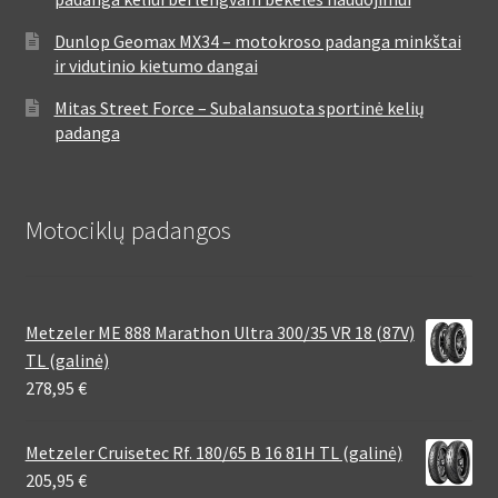
Dunlop Geomax MX34 – motokroso padanga minkštai
ir vidutinio kietumo dangai
Mitas Street Force – Subalansuota sportinė kelių
padanga
Motociklų padangos
Metzeler ME 888 Marathon Ultra 300/35 VR 18 (87V)
TL (galinė)
278,95
€
Metzeler Cruisetec Rf. 180/65 B 16 81H TL (galinė)
205,95
€