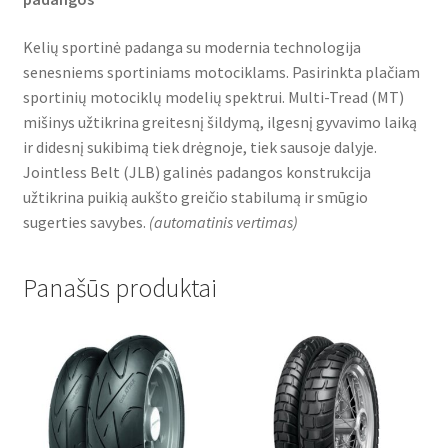
Kelių sportinė padanga su modernia technologija
senesniems sportiniams motociklams. Pasirinkta plačiam
sportinių motociklų modelių spektrui. Multi-Tread (MT)
mišinys užtikrina greitesnį šildymą, ilgesnį gyvavimo laiką
ir didesnį sukibimą tiek drėgnoje, tiek sausoje dalyje.
Jointless Belt (JLB) galinės padangos konstrukcija
užtikrina puikią aukšto greičio stabilumą ir smūgio
sugerties savybes.
(
automatinis vertimas
)
Panašūs produktai