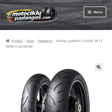
Pereiti
Pereiti
Meniu
prie
prie
meniu
turinio
Išskleist
Padangos
sub-
Pradžia
Shop
Padangos
Dunlop Qualifier II 120/65 ZR 17
menu
Išskleist
Kameros
(56W) TL (priekinė)
sub-
menu
Išskleist
ABC
sub-
menu
Kaip užsisakyti
Testų
Išskleist
Brand
sub-
menu
Kontaktai