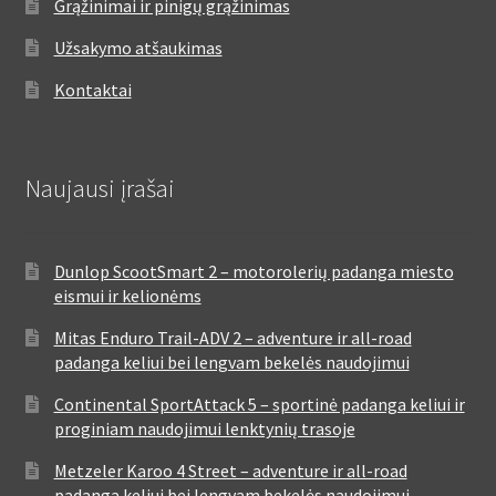
Grąžinimai ir pinigų grąžinimas
Užsakymo atšaukimas
Kontaktai
Naujausi įrašai
Dunlop ScootSmart 2 – motorolerių padanga miesto
eismui ir kelionėms
Mitas Enduro Trail-ADV 2 – adventure ir all-road
padanga keliui bei lengvam bekelės naudojimui
Continental SportAttack 5 – sportinė padanga keliui ir
proginiam naudojimui lenktynių trasoje
Metzeler Karoo 4 Street – adventure ir all-road
padanga keliui bei lengvam bekelės naudojimui