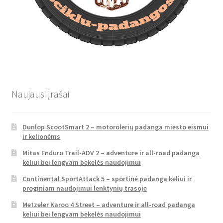
Naujausi įrašai
Dunlop ScootSmart 2 – motorolerių padanga miesto eismui
ir kelionėms
Mitas Enduro Trail-ADV 2 – adventure ir all-road padanga
keliui bei lengvam bekelės naudojimui
Continental SportAttack 5 – sportinė padanga keliui ir
proginiam naudojimui lenktynių trasoje
Metzeler Karoo 4 Street – adventure ir all-road padanga
keliui bei lengvam bekelės naudojimui