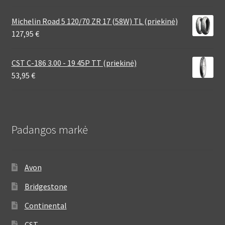
Michelin Road 5 120/70 ZR 17 (58W) TL (priekinė)
127,95
€
CST C-186 3.00 - 19 45P TT (priekinė)
53,95
€
Padangos markė
Avon
Bridgestone
Continental
CST