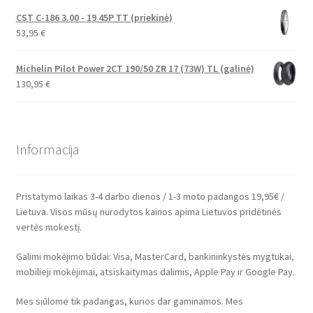
CST C-186 3.00 - 19 45P TT (priekinė)
53,95
€
Michelin Pilot Power 2CT 190/50 ZR 17 (73W) TL (galinė)
130,95
€
Informacija
Pristatymo laikas 3-4 darbo dienos / 1-3 moto padangos 19,95€ /
Lietuva. Visos mūsų nurodytos kainos apima Lietuvos pridėtinės
vertės mokestį.
Galimi mokėjimo būdai: Visa, MasterCard, bankininkystės mygtukai,
mobilieji mokėjimai, atsiskaitymas dalimis, Apple Pay ir Google Pay.
Mes siūlome tik padangas, kurios dar gaminamos. Mes