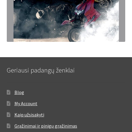
Geriausi padangų ženklai
Blog
My Account
Kaip užsisakyti
Grąžinimai ir pinigų grąžinimas