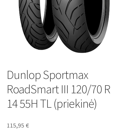
Dunlop Sportmax
RoadSmart III 120/70 R
14 55H TL (priekinė)
115,95
€