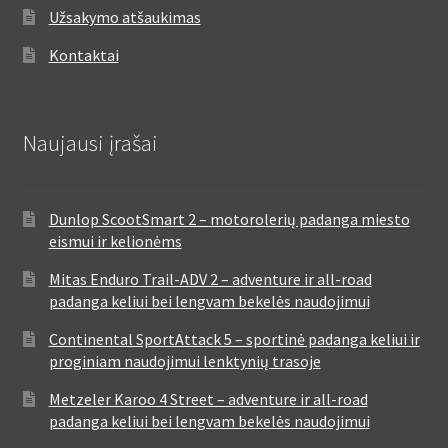
Užsakymo atšaukimas
Kontaktai
Naujausi įrašai
Dunlop ScootSmart 2 – motorolerių padanga miesto
eismui ir kelionėms
Mitas Enduro Trail-ADV 2 – adventure ir all-road
padanga keliui bei lengvam bekelės naudojimui
Continental SportAttack 5 – sportinė padanga keliui ir
proginiam naudojimui lenktynių trasoje
Metzeler Karoo 4 Street – adventure ir all-road
padanga keliui bei lengvam bekelės naudojimui