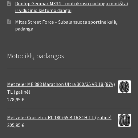
Dunlop Geomax MX34 – motokroso padanga minkštai
ir vidutinio kietumo dangai
Mitas Street Force – Subalansuota sportinė kelių
padanga
Motociklų padangos
Metzeler ME 888 Marathon Ultra 300/35 VR 18 (87V)
TL (galinė)
278,95
€
Metzeler Cruisetec Rf. 180/65 B 16 81H TL (galinė)
205,95
€