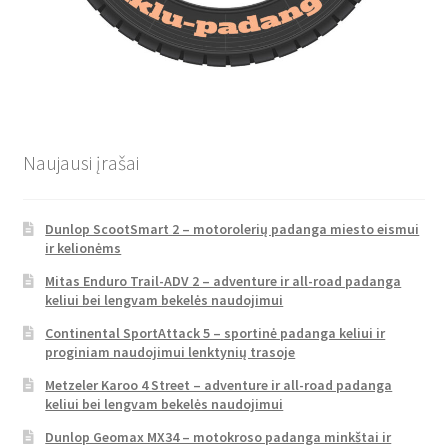
Naujausi įrašai
Dunlop ScootSmart 2 – motorolerių padanga miesto eismui
ir kelionėms
Mitas Enduro Trail-ADV 2 – adventure ir all-road padanga
keliui bei lengvam bekelės naudojimui
Continental SportAttack 5 – sportinė padanga keliui ir
proginiam naudojimui lenktynių trasoje
Metzeler Karoo 4 Street – adventure ir all-road padanga
keliui bei lengvam bekelės naudojimui
Dunlop Geomax MX34 – motokroso padanga minkštai ir