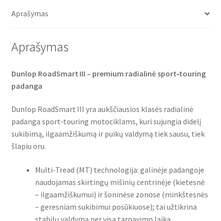
o
e
A
TL
o
r
p
Aprašymas
(priekinė)
k
p
Aprašymas
Dunlop RoadSmart III – premium radialinė sport‑touring
padanga
Dunlop RoadSmart III yra aukščiausios klasės radialinė
padanga sport‑touring motociklams, kuri sujungia didelį
sukibimą, ilgaamžiškumą ir puikų valdymą tiek sausu, tiek
šlapiu oru.
Multi‑Tread (MT) technologija: galinėje padangoje
naudojamas skirtingų mišinių centrinėje (kietesnė
– ilgaamžiškumui) ir šoninėse zonose (minkštesnės
– geresniam sukibimui posūkiuose); tai užtikrina
stabilų valdymą per visą tarnavimo laiką.