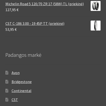
Michelin Road 5 120/70 ZR 17 (58W) TL (priekinė)
127,95
€
CST C-186 3.00 - 19 45P TT (priekinė)
53,95
€
Padangos markė
Avon
Bridgestone
Continental
CST