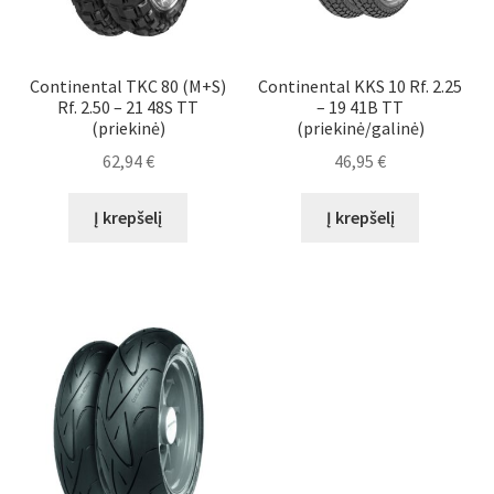
Continental TKC 80 (M+S)
Continental KKS 10 Rf. 2.25
Rf. 2.50 – 21 48S TT
– 19 41B TT
(priekinė)
(priekinė/galinė)
62,94
€
46,95
€
Į krepšelį
Į krepšelį