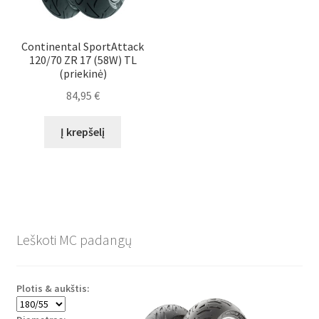
Continental SportAttack
120/70 ZR 17 (58W) TL
(priekinė)
84,95
€
Į krepšelį
Leškoti MC padangų
Plotis & aukštis: