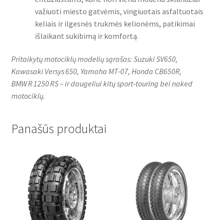
važiuoti miesto gatvėmis, vingiuotais asfaltuotais
keliais ir ilgesnės trukmės kelionėms, patikimai
išlaikant sukibimą ir komfortą.
Pritaikytų motociklų modelių sąrašas: Suzuki SV650,
Kawasaki Versys 650, Yamaha MT‑07, Honda CB650R,
BMW R 1250 RS – ir daugeliui kitų sport‑touring bei naked
motociklų.
Panašūs produktai