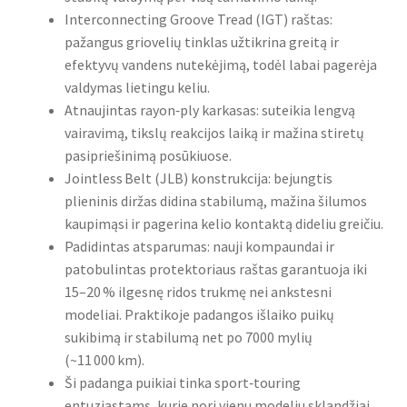
Interconnecting Groove Tread (IGT) raštas:
pažangus griovelių tinklas užtikrina greitą ir
efektyvų vandens nutekėjimą, todėl labai pagerėja
valdymas lietingu keliu.
Atnaujintas rayon‑ply karkasas: suteikia lengvą
vairavimą, tikslų reakcijos laiką ir mažina stiretų
pasipriešinimą posūkiuose.
Jointless Belt (JLB) konstrukcija: bejungtis
plieninis diržas didina stabilumą, mažina šilumos
kaupimąsi ir pagerina kelio kontaktą dideliu greičiu.
Padidintas atsparumas: nauji kompaundai ir
patobulintas protektoriaus raštas garantuoja iki
15–20 % ilgesnę ridos trukmę nei ankstesni
modeliai. Praktikoje padangos išlaiko puikų
sukibimą ir stabilumą net po 7000 mylių
(~11 000 km).
Ši padanga puikiai tinka sport‑touring
entuziastams, kurie nori vienu modeliu sklandžiai