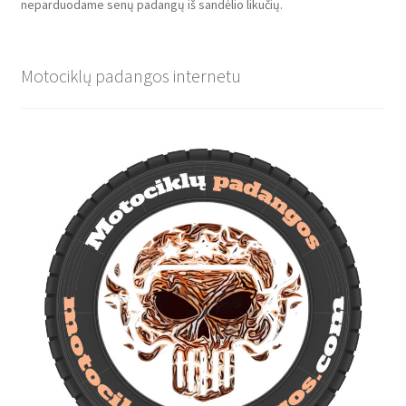
neparduodame senų padangų iš sandėlio likučių.
Motociklų padangos internetu