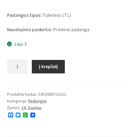
Padangos tipas:
Tubeless (TL)
Naudojimo paskirtis:
Priekinė padanga
Liko 3
produkto
Į krepšelį
kiekis:
Dunlop
Sportmax
RoadSmart
Produkto kodas:
5452000713223
Kategorija:
Padangos
III
Žymos:
14
,
Dunlop
120/70
F
T
W
R
a
w
h
14
c
i
a
e
t
t
55H
b
t
s