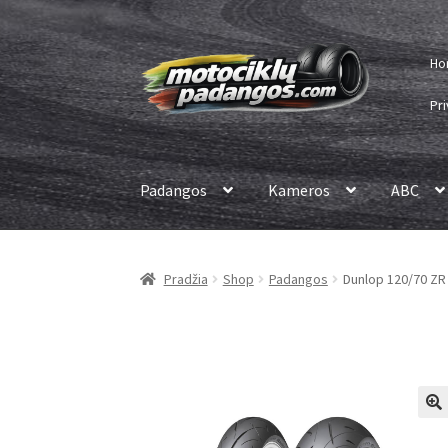
Pereiti
Pereiti
Ho
prie
prie
meniu
turinio
Pri
Padangos
Kameros
ABC
Pradžia
Shop
Padangos
Dunlop 120/70 Z