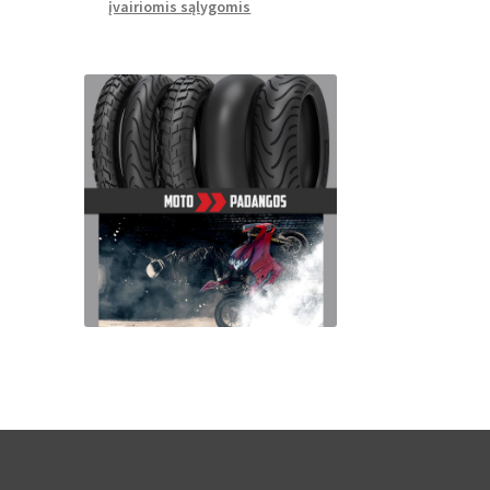
įvairiomis sąlygomis