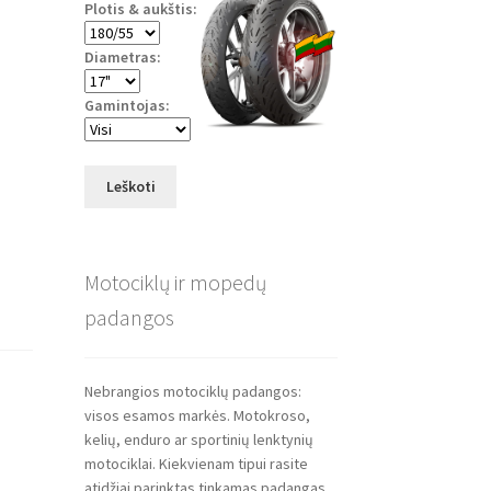
Plotis & aukštis:
Diametras:
Gamintojas:
Leškoti
Motociklų ir mopedų
padangos
Nebrangios motociklų padangos:
visos esamos markės. Motokroso,
kelių, enduro ar sportinių lenktynių
motociklai. Kiekvienam tipui rasite
atidžiai parinktas tinkamas padangas