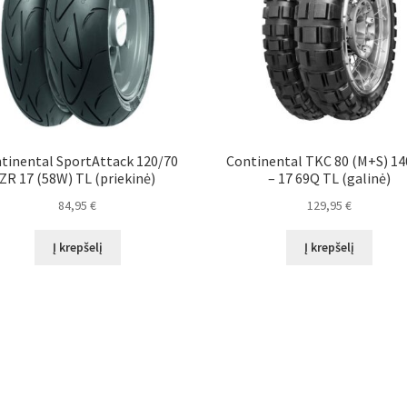
tinental SportAttack 120/70
Continental TKC 80 (M+S) 14
ZR 17 (58W) TL (priekinė)
– 17 69Q TL (galinė)
84,95
€
129,95
€
Į krepšelį
Į krepšelį