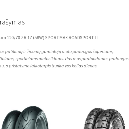
e
t
t
b
t
s
o
e
A
o
r
p
rašymas
k
p
lop
120/70 ZR 17 (58W) SPORTMAX ROADSPORT II
os patikimų ir žinomų gamintojų moto padangos čoperiams,
stiniams, sportiniams motociklams. Pas mus parduodamos padangos
au, o pristatymo laikotarpis trunka vos kelias dienas.