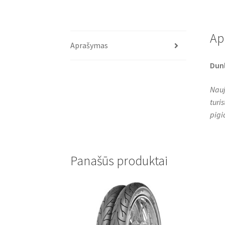
Ap
Aprašymas
Dun
Nauj
turi
pigi
Panašūs produktai