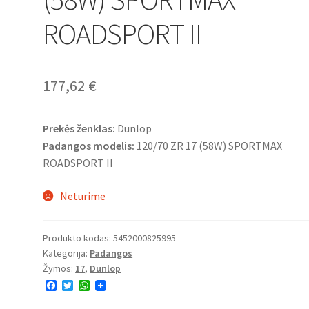
ROADSPORT II
177,62
€
Prekės ženklas:
Dunlop
Padangos modelis:
120/70 ZR 17 (58W) SPORTMAX
ROADSPORT II
Neturime
Produkto kodas:
5452000825995
Kategorija:
Padangos
Žymos:
17
,
Dunlop
F
T
W
a
w
h
c
i
a