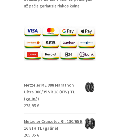
už pačią geriausią rinkos kainą.
Metzeler ME 888 Marathon
Ultra 300/35 VR 18 (87V) TL
(galinė)
278,95
€
Metzeler Cruisetec Rf. 180/65 B
16 81H TL (galinė)
205,95
€