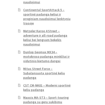
naudojimui
Continental SportAttack 5 –
sportinė padanga keliui ir
proginiam naudojimui lenktynių
trasoje
Metzeler Karoo 4 Street –
adventure ir all-road padanga
keliui bei lengvam bekelės
naudojimui
Dunlop Geomax MX34 –
motokroso padanga minkštai ir
vidutinio kietumo dangai
Mitas Street Force –
Subalansuota sportinė kelių
padanga
CST CM-NK01 – Moderni sportinė
kelių padanga
Maxxis MA-ST3 – Sport-touring
padanga su geru sukibimu