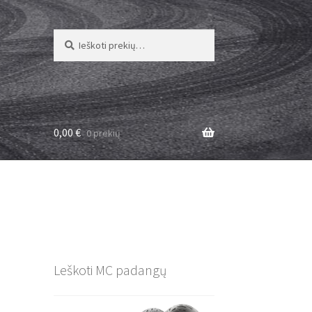
Ieškoti:
Ieškoti
0,00
€
0 prekių
Leškoti MC padangų