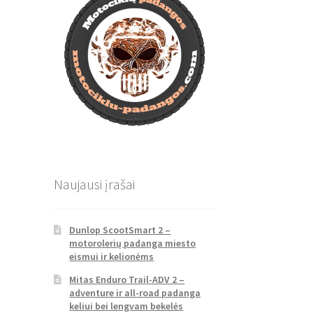
Naujausi įrašai
Dunlop ScootSmart 2 –
motorolerių padanga miesto
eismui ir kelionėms
Mitas Enduro Trail-ADV 2 –
adventure ir all-road padanga
keliui bei lengvam bekelės