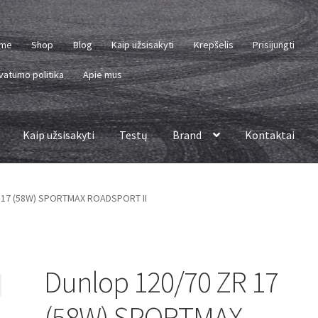
me
Shop
Blog
Kaip užsisakyti
Krepšelis
Prisijungti
vatumo politika
Apie mus
Kaip užsisakyti
Testų
Brand
Kontaktai
R 17 (58W) SPORTMAX ROADSPORT II
Dunlop 120/70 ZR 17
(58W) SPORTMAX