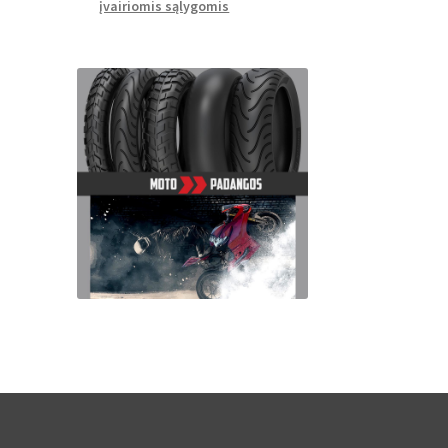
įvairiomis sąlygomis