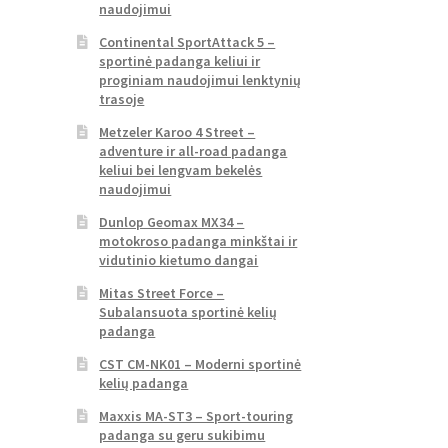
naudojimui
Continental SportAttack 5 –
sportinė padanga keliui ir
proginiam naudojimui lenktynių
trasoje
Metzeler Karoo 4 Street –
adventure ir all-road padanga
keliui bei lengvam bekelės
naudojimui
Dunlop Geomax MX34 –
motokroso padanga minkštai ir
vidutinio kietumo dangai
Mitas Street Force –
Subalansuota sportinė kelių
padanga
CST CM-NK01 – Moderni sportinė
kelių padanga
Maxxis MA-ST3 – Sport-touring
padanga su geru sukibimu