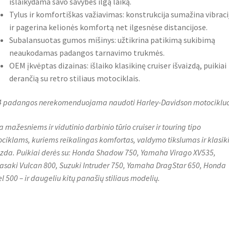
išlaikydama savo savybes ilgą laiką.
Tylus ir komfortiškas važiavimas: konstrukcija sumažina vibraci
ir pagerina kelionės komfortą net ilgesnėse distancijose.
Subalansuotas gumos mišinys: užtikrina patikimą sukibimą
neaukodamas padangos tarnavimo trukmės.
OEM įkvėptas dizainas: išlaiko klasikinę cruiser išvaizdą, puikiai
derančią su retro stiliaus motociklais.
 padangos nerekomenduojama naudoti Harley-Davidson motociklu
a mažesniems ir vidutinio darbinio tūrio cruiser ir touring tipo
ciklams, kuriems reikalingas komfortas, valdymo tikslumas ir klasik
izda. Puikiai derės su: Honda Shadow 750, Yamaha Virago XV535,
saki Vulcan 800, Suzuki Intruder 750, Yamaha DragStar 650, Honda
l 500 – ir daugeliu kitų panašių stiliaus modelių.