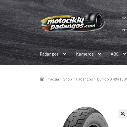
Pereiti
Pereiti
Ho
prie
prie
meniu
turinio
Pri
Padangos
Kameros
ABC
Pradžia
Shop
Padangos
Dunlop D 404 150/