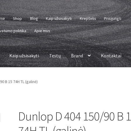
me
Shop
Blog
Kaip užsisakyti
Krepšelis
Prisijungti
vatumo politika
Apie mus
Kaip užsisakyti
Testų
Brand
Kontaktai
90 B 15 74H TL (galinė)
Dunlop D 404 150/90 B 
74H TL (galinė)