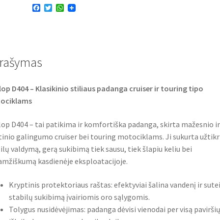
F
T
W
15
a
w
h
74H
c
i
a
e
t
t
TL
b
t
s
o
e
A
(galinė)
o
r
p
rašymas
k
p
op D404 – Klasikinio stiliaus padanga cruiser ir touring tipo
ociklams
op D404 – tai patikima ir komfortiška padanga, skirta mažesnio ir
tinio galingumo cruiser bei touring motociklams. Ji sukurta užtikr
ilų valdymą, gerą sukibimą tiek sausu, tiek šlapiu keliu bei
amžiškumą kasdienėje eksploatacijoje.
Kryptinis protektoriaus raštas: efektyviai šalina vandenį ir sute
stabilų sukibimą įvairiomis oro sąlygomis.
Tolygus nusidėvėjimas: padanga dėvisi vienodai per visą paviršių