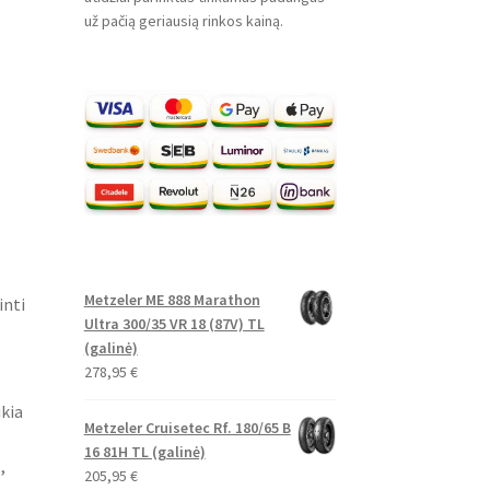
už pačią geriausią rinkos kainą.
Metzeler ME 888 Marathon
inti
Ultra 300/35 VR 18 (87V) TL
(galinė)
278,95
€
ikia
Metzeler Cruisetec Rf. 180/65 B
16 81H TL (galinė)
,
205,95
€