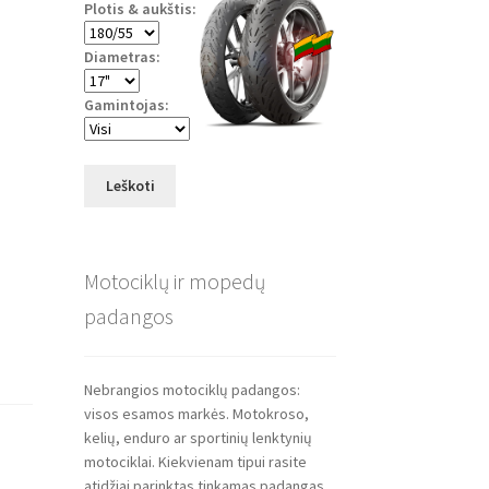
Plotis & aukštis:
Diametras:
Gamintojas:
Leškoti
Motociklų ir mopedų
padangos
Nebrangios motociklų padangos:
visos esamos markės. Motokroso,
kelių, enduro ar sportinių lenktynių
motociklai. Kiekvienam tipui rasite
atidžiai parinktas tinkamas padangas