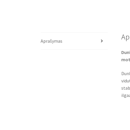
Ap
Aprašymas
Dunl
mot
Dunl
vidu
stab
ilga