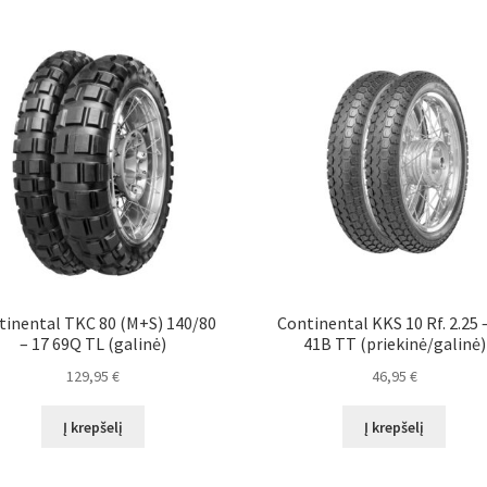
tinental TKC 80 (M+S) 140/80
Continental KKS 10 Rf. 2.25 
– 17 69Q TL (galinė)
41B TT (priekinė/galinė)
129,95
€
46,95
€
Į krepšelį
Į krepšelį