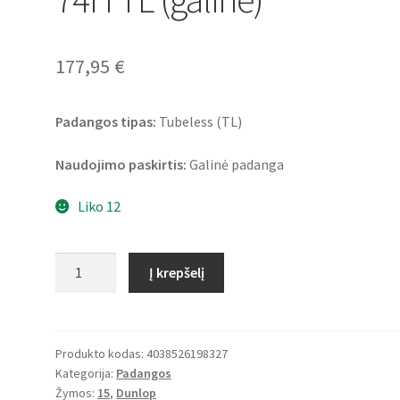
177,95
€
Padangos tipas:
Tubeless (TL)
Naudojimo paskirtis:
Galinė padanga
Liko 12
produkto
Į krepšelį
kiekis:
Dunlop
D
404
Produkto kodas:
4038526198327
Kategorija:
Padangos
150/90
Žymos:
15
,
Dunlop
B