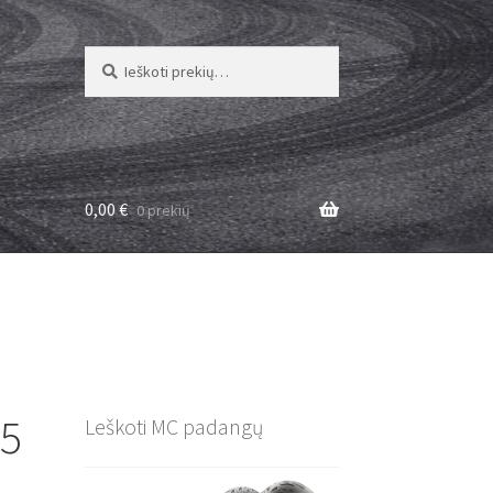
Ieškoti:
Ieškoti
0,00
€
0 prekių
15
Leškoti MC padangų