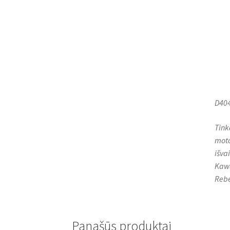
D404
Tink
moto
išva
Kawa
Rebe
Panašūs produktai