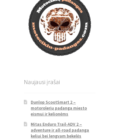
Naujausi įrašai
Dunlop ScootSmart 2 –
motorolerių padanga miesto
eismui ir kelionėms
Mitas Enduro Trail-ADV 2 –
adventure ir all-road padanga
keliui bei lengvam bekelės