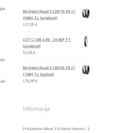
jas
Michelin Road 5 120/70 ZR 17
(58W) TL (priekinė)
127,95
€
CST C-186 3.00 - 19 45P TT
(priekinė)
53,95
€
ose
Michelin Road 5 180/55 ZR 17
(73W) TL (galinė)
170,95
€
inė
Informacija
Pristatymo laikas 3-4 darbo dienos / 1-