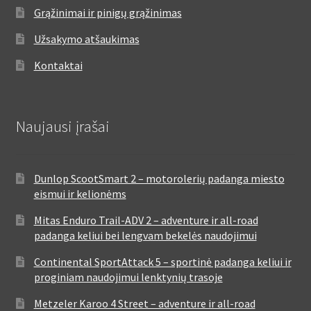
Grąžinimai ir pinigų grąžinimas
Užsakymo atšaukimas
Kontaktai
Naujausi įrašai
Dunlop ScootSmart 2 – motorolerių padanga miesto
eismui ir kelionėms
Mitas Enduro Trail-ADV 2 – adventure ir all-road
padanga keliui bei lengvam bekelės naudojimui
Continental SportAttack 5 – sportinė padanga keliui ir
proginiam naudojimui lenktynių trasoje
Metzeler Karoo 4 Street – adventure ir all-road