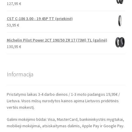
127,95
€
CST C-186 3.00 - 19 45P TT (priekinė)
53,95
€
Michelin Pilot Power 2CT 190/50 ZR 17 (73W) TL (galinė)
130,95
€
Informacija
Pristatymo laikas 3-4 darbo dienos / 1-3 moto padangos 19,95€ /
Lietuva. Visos mūsų nurodytos kainos apima Lietuvos pridėtinės
vertės mokestį.
Galimi mokėjimo būdai: Visa, MasterCard, bankininkystės mygtukai,
mobilieji mokėjimai, atsiskaitymas dalimis, Apple Pay ir Google Pay.