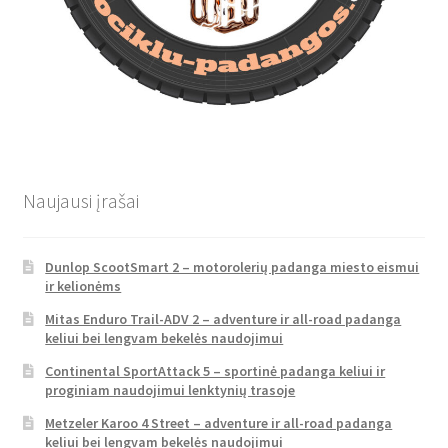
Naujausi įrašai
Dunlop ScootSmart 2 – motorolerių padanga miesto eismui
ir kelionėms
Mitas Enduro Trail-ADV 2 – adventure ir all-road padanga
keliui bei lengvam bekelės naudojimui
Continental SportAttack 5 – sportinė padanga keliui ir
proginiam naudojimui lenktynių trasoje
Metzeler Karoo 4 Street – adventure ir all-road padanga
keliui bei lengvam bekelės naudojimui