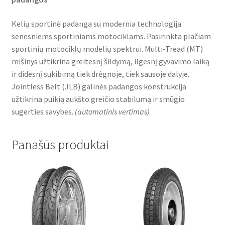
Kelių sportinė padanga su modernia technologija
senesniems sportiniams motociklams. Pasirinkta plačiam
sportinių motociklų modelių spektrui. Multi-Tread (MT)
mišinys užtikrina greitesnį šildymą, ilgesnį gyvavimo laiką
ir didesnį sukibimą tiek drėgnoje, tiek sausoje dalyje.
Jointless Belt (JLB) galinės padangos konstrukcija
užtikrina puikią aukšto greičio stabilumą ir smūgio
sugerties savybes.
(
automatinis vertimas
)
Panašūs produktai