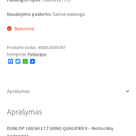
Naudojimo paskirtis:
Galinė padanga
Neturime
Produkto kodas:
4038526305367
Kategorija:
Padangos
F
T
W
a
w
h
c
i
a
e
t
t
b
t
s
o
e
A
o
r
p
Aprašymas
k
p
Aprašymas
DUNLOP 160/60 17 Z (69W) QUALIFIER II – Motociklų
padangos