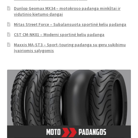
Dunlop Geomax MX34 – motokroso padanga minkštai ir
vidutinio kietumo dangai
Mitas Street Force – Subalansuota sportinė kelių padanga
CST CM-NK01 – Moderni sportinė kelių padanga
Maxxis MA-ST3 – Sport-touring padanga su geru sukibimu
įvairiomis sąlygomis