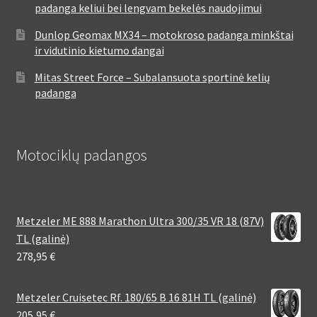
padanga keliui bei lengvam bekelės naudojimui
Dunlop Geomax MX34 – motokroso padanga minkštai
ir vidutinio kietumo dangai
Mitas Street Force – Subalansuota sportinė kelių
padanga
Motociklų padangos
Metzeler ME 888 Marathon Ultra 300/35 VR 18 (87V)
TL (galinė)
278,95
€
Metzeler Cruisetec Rf. 180/65 B 16 81H TL (galinė)
205,95
€