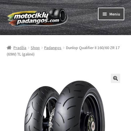
Pereiti
Pereiti
Meniu
prie
prie
meniu
turinio
Išskleist
Padangos
sub-
Pradžia
Shop
Padangos
Dunlop Qualifier II 160/60 ZR 17
menu
Išskleist
Kameros
(69W) TL (galinė)
sub-
menu
Išskleist
ABC
sub-
menu
Kaip užsisakyti
Testų
Išskleist
Brand
sub-
menu
Kontaktai