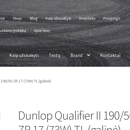
me
Shop
Blog
Kaip užsisakyti
Krepšelis
Prisijungti
vatumo politika
Apie mus
Kaip užsisakyti
Testų
Brand
Kontaktai
I 190/50 ZR 17 (73W) TL (galinė)
Dunlop Qualifier II 190/
ZR 17 (73W) TL (galinė)