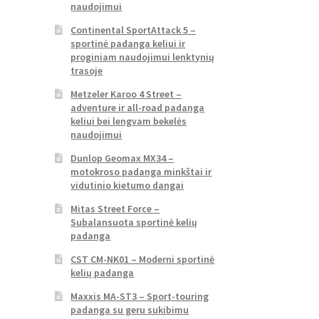
naudojimui
Continental SportAttack 5 –
sportinė padanga keliui ir
proginiam naudojimui lenktynių
trasoje
Metzeler Karoo 4 Street –
adventure ir all-road padanga
keliui bei lengvam bekelės
naudojimui
Dunlop Geomax MX34 –
motokroso padanga minkštai ir
vidutinio kietumo dangai
Mitas Street Force –
Subalansuota sportinė kelių
padanga
CST CM-NK01 – Moderni sportinė
kelių padanga
Maxxis MA-ST3 – Sport-touring
padanga su geru sukibimu