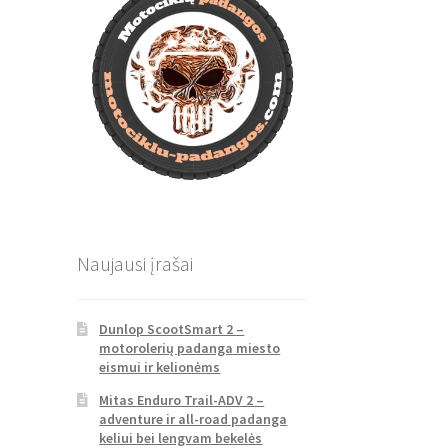
Naujausi įrašai
Dunlop ScootSmart 2 –
motorolerių padanga miesto
eismui ir kelionėms
Mitas Enduro Trail-ADV 2 –
adventure ir all-road padanga
keliui bei lengvam bekelės