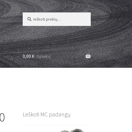
Ieškoti:
Ieškoti
0,00
€
0 prekių
50
Leškoti MC padangų