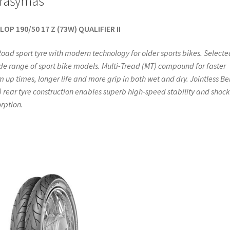
rašymas
k
p
OP 190/50 17 Z (73W) QUALIFIER II
oad sport tyre with modern technology for older sports bikes. Selecte
de range of sport bike models. Multi-Tread (MT) compound for faster
 up times, longer life and more grip in both wet and dry. Jointless Be
) rear tyre construction enables superb high-speed stability and shock
rption.