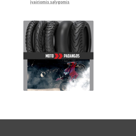
įvairiomis sąlygomis