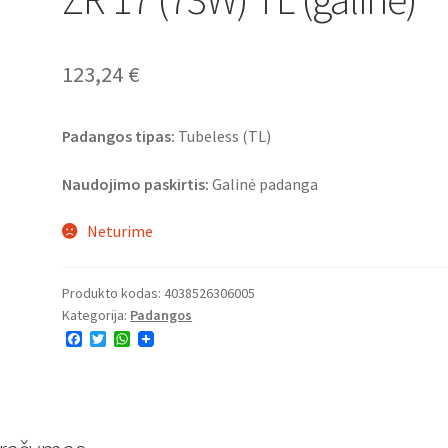
123,24
€
Padangos tipas:
Tubeless (TL)
Naudojimo paskirtis:
Galinė padanga
Neturime
Produkto kodas:
4038526306005
Kategorija:
Padangos
F
T
W
a
w
h
c
i
a
e
t
t
b
t
s
o
e
A
o
r
p