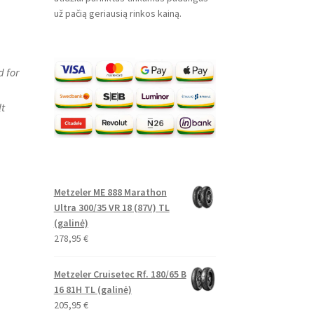
už pačią geriausią rinkos kainą.
d for
lt
Metzeler ME 888 Marathon
Ultra 300/35 VR 18 (87V) TL
(galinė)
278,95
€
Metzeler Cruisetec Rf. 180/65 B
16 81H TL (galinė)
205,95
€