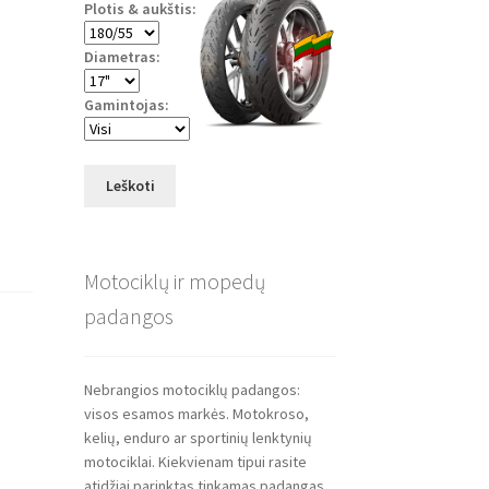
Plotis & aukštis:
Diametras:
Gamintojas:
Leškoti
Motociklų ir mopedų
padangos
Nebrangios motociklų padangos:
visos esamos markės. Motokroso,
kelių, enduro ar sportinių lenktynių
motociklai. Kiekvienam tipui rasite
atidžiai parinktas tinkamas padangas