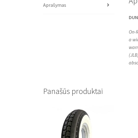
Ap
Aprašymas
DUNL
On-R
a wi
warm
(JLB
abso
Panašūs produktai