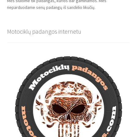
Mes siūlome tik padangas, kurios dar gaminamos. Mes
neparduodame senų padangų iš sandėlio likučių.
Motociklų padangos internetu