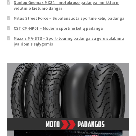
Dunlop Geomax MX34 – motokroso padanga minkštai ir
vidutinio kietumo dangai
Mitas Street Force – Subalansuota sportinė kelių padanga
CST CM-NK01 – Moderni sportinė kelių padanga
Maxxis MA-ST3 – Sport-touring padanga su geru sukibimu
įvairiomis sąlygomis