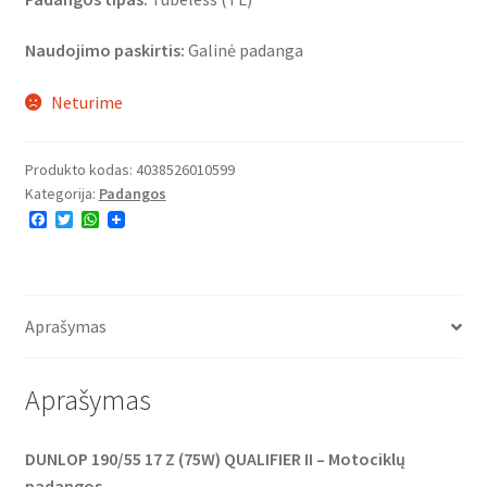
Naudojimo paskirtis:
Galinė padanga
Neturime
Produkto kodas:
4038526010599
Kategorija:
Padangos
F
T
W
a
w
h
c
i
a
e
t
t
b
t
s
o
e
A
o
r
p
Aprašymas
k
p
Aprašymas
DUNLOP 190/55 17 Z (75W) QUALIFIER II – Motociklų
padangos