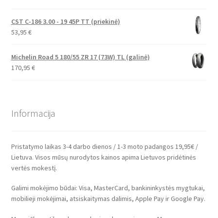
CST C-186 3.00 - 19 45P TT (priekinė)
53,95
€
Michelin Road 5 180/55 ZR 17 (73W) TL (galinė)
170,95
€
Informacija
Pristatymo laikas 3-4 darbo dienos / 1-3 moto padangos 19,95€ /
Lietuva. Visos mūsų nurodytos kainos apima Lietuvos pridėtinės
vertės mokestį.
Galimi mokėjimo būdai: Visa, MasterCard, bankininkystės mygtukai,
mobilieji mokėjimai, atsiskaitymas dalimis, Apple Pay ir Google Pay.