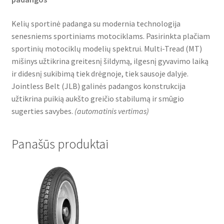
Kelių sportinė padanga su modernia technologija
senesniems sportiniams motociklams. Pasirinkta plačiam
sportinių motociklų modelių spektrui. Multi-Tread (MT)
mišinys užtikrina greitesnį šildymą, ilgesnį gyvavimo laiką
ir didesnį sukibimą tiek drėgnoje, tiek sausoje dalyje.
Jointless Belt (JLB) galinės padangos konstrukcija
užtikrina puikią aukšto greičio stabilumą ir smūgio
sugerties savybes.
(
automatinis vertimas
)
Panašūs produktai