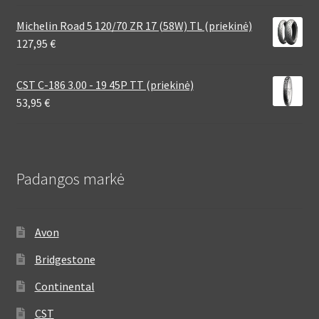
Michelin Road 5 120/70 ZR 17 (58W) TL (priekinė)
127,95
€
CST C-186 3.00 - 19 45P TT (priekinė)
53,95
€
Padangos markė
Avon
Bridgestone
Continental
CST