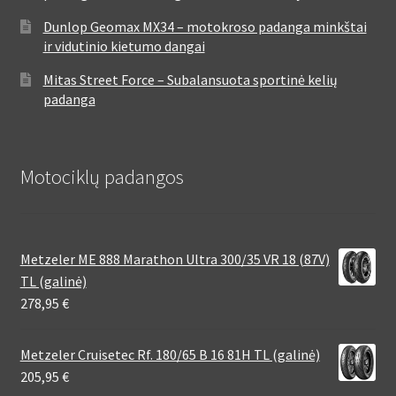
Dunlop Geomax MX34 – motokroso padanga minkštai
ir vidutinio kietumo dangai
Mitas Street Force – Subalansuota sportinė kelių
padanga
Motociklų padangos
Metzeler ME 888 Marathon Ultra 300/35 VR 18 (87V)
TL (galinė)
278,95
€
Metzeler Cruisetec Rf. 180/65 B 16 81H TL (galinė)
205,95
€