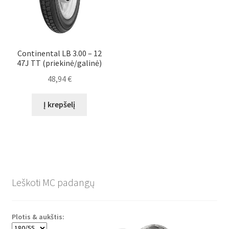
Continental LB 3.00 – 12
47J TT (priekinė/galinė)
48,94
€
Į krepšelį
Leškoti MC padangų
Plotis & aukštis: