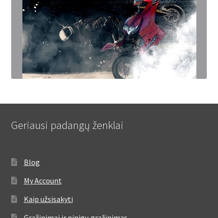
Geriausi padangų ženklai
Blog
My Account
Kaip užsisakyti
Grąžinimai ir pinigų grąžinimas