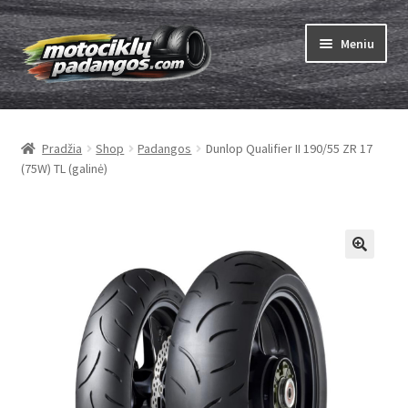
Pereiti
Pereiti
Meniu
prie
prie
meniu
turinio
Išskleist
Padangos
sub-
Pradžia
Shop
Padangos
Dunlop Qualifier II 190/55 ZR 17
menu
Išskleist
Kameros
(75W) TL (galinė)
sub-
menu
Išskleist
ABC
sub-
menu
Kaip užsisakyti
Testų
Išskleist
Brand
sub-
menu
Kontaktai