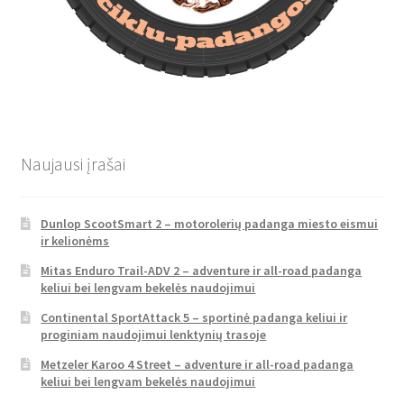
Naujausi įrašai
Dunlop ScootSmart 2 – motorolerių padanga miesto eismui
ir kelionėms
Mitas Enduro Trail-ADV 2 – adventure ir all-road padanga
keliui bei lengvam bekelės naudojimui
Continental SportAttack 5 – sportinė padanga keliui ir
proginiam naudojimui lenktynių trasoje
Metzeler Karoo 4 Street – adventure ir all-road padanga
keliui bei lengvam bekelės naudojimui