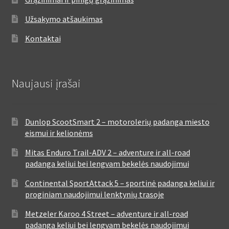
Užsakymo atšaukimas
Kontaktai
Naujausi įrašai
Dunlop ScootSmart 2 – motorolerių padanga miesto
eismui ir kelionėms
Mitas Enduro Trail-ADV 2 – adventure ir all-road
padanga keliui bei lengvam bekelės naudojimui
Continental SportAttack 5 – sportinė padanga keliui ir
proginiam naudojimui lenktynių trasoje
Metzeler Karoo 4 Street – adventure ir all-road
padanga keliui bei lengvam bekelės naudojimui