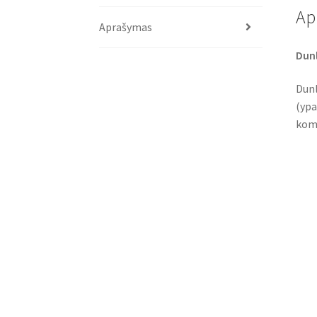
Ap
Aprašymas
Dunl
Dunl
(ypa
komf