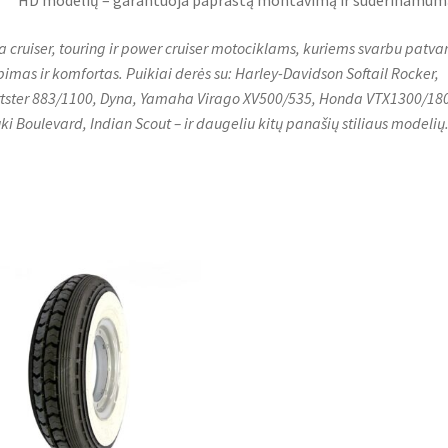
HD modelių – garantuoja paprastą montavimą ir suderinamum
a cruiser, touring ir power cruiser motociklams, kuriems svarbu patva
bimas ir komfortas. Puikiai derės su: Harley-Davidson Softail Rocker,
tster 883/1100, Dyna, Yamaha Virago XV500/535, Honda VTX1300/18
ki Boulevard, Indian Scout – ir daugeliu kitų panašių stiliaus modelių