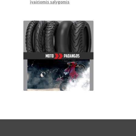
įvairiomis sąlygomis