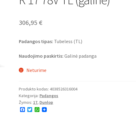
306,95
€
Padangos tipas:
Tubeless (TL)
Naudojimo paskirtis:
Galinė padanga
Neturime
Produkto kodas:
4038526316004
Kategorija:
Padangos
Žymos:
17
,
Dunlop
F
T
W
a
w
h
c
i
a
e
t
t
b
t
s
o
e
A