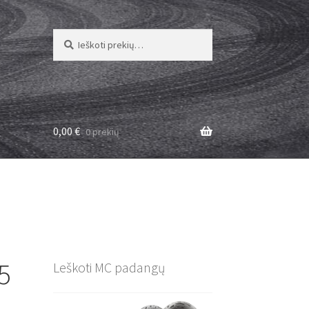
Ieškoti:
Ieškoti
0,00
€
0 prekių
5
Leškoti MC padangų