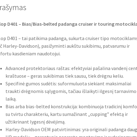
o
r
p
rašymas
k
p
op D401 – Bias/Bias-belted padanga cruiser ir touring motocik
op D401 – tai patikima padanga, sukurta cruiser tipo motociklam
č Harley-Davidson), pasižyminti aukštu sukibimu, patvarumu ir
ortu kasdieniam naudotojui.
Advanced protektoriaus raštas: efektyviai pašalina vandenį cent
kraštuose – geras sukibimas tiek sausu, tiek drėgnu keliu.
Specifinė gumos sudėtis: suformuluota siekiant maksimaliai
traukti drėgnomis sąlygomis, tačiau išlaikyti ilgesnį tarnavimo
laiką.
Bias arba bias-belted konstrukcija: kombinuoja tradicinį komfo
su tvirtu charakteriu, kartu sumažinant „cupping” efektą ir
užtikrinant lygesnį dėvėjimą.
Harley-Davidson OEM patvirtinimas: yra originali padanga daug