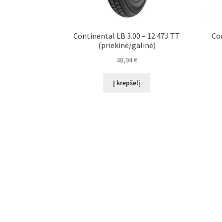
Continental LB 3.00 – 12 47J TT
Con
(priekinė/galinė)
48,94
€
Į krepšelį