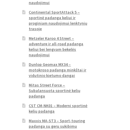
naudojimui
Continental SportAttack 5 –
sportinė padanga keliui ir
proginiam naudojimui lenktynių
trasoje
Metzeler Karoo 4 Street –
adventure ir all-road padanga
keliui bei lengvam bekelės
naudojimui
Dunlop Geomax MX34 –
motokroso padanga minkštai ir
vidutinio kietumo dangai
Mitas Street Force –
Subalansuota sportinė kelių
padanga
CST CM-NK01 – Moderni sportinė
kelių padanga
Maxxis MA-ST3 – Sport-touring
padanga su geru sukibimu