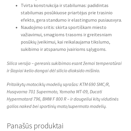
Tvirta konstrukcija ir stabilumas: padidintas
stabilumas posūkiuose priartėjus prie trasinio
efekto, gera standumo ir elastingumo pusiausvyra.
Naudojimo sritis: skirta sportiškam miesto
važiavimui, smagioms trasoms ir greitesniam
posūkių įveikimui, kai reikalaujama tikslumo,
sukibimo ir atsparumo įvairioms sąlygoms.
Silica versija – geresnis sukibimas esant žemai temperatūrai
ir šlapiai kelio dangai dėl silicio dioksido mišinio.
Pritaikytų motociklų modelių sąrašas: KTM 690 SMC/R,
Husqvarna 701 Supermoto, Yamaha MT‑09, Ducati
Hypermotard 796, BMW F 800 R – ir daugeliui kitų vidutinės
galios naked bei sportinių moto/supermoto modelių.
Panašūs produktai