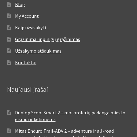
Blog
My Account
Kaip užsisakyti
Grąžinimai ir pinigų grąžinimas
Užsakymo atšaukimas
Kontaktai
Naujausi įrašai
Dunlop ScootSmart 2 – motorolerių padanga miesto
eismui ir kelionėms
Mitas Enduro Trail-ADV 2 – adventure ir all-road