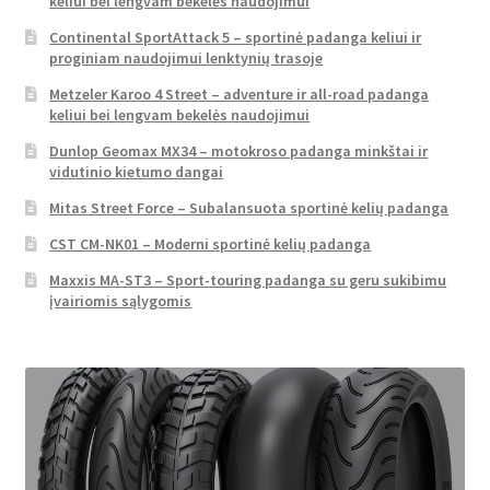
keliui bei lengvam bekelės naudojimui
Continental SportAttack 5 – sportinė padanga keliui ir
proginiam naudojimui lenktynių trasoje
Metzeler Karoo 4 Street – adventure ir all-road padanga
keliui bei lengvam bekelės naudojimui
Dunlop Geomax MX34 – motokroso padanga minkštai ir
vidutinio kietumo dangai
Mitas Street Force – Subalansuota sportinė kelių padanga
CST CM-NK01 – Moderni sportinė kelių padanga
Maxxis MA-ST3 – Sport-touring padanga su geru sukibimu
įvairiomis sąlygomis