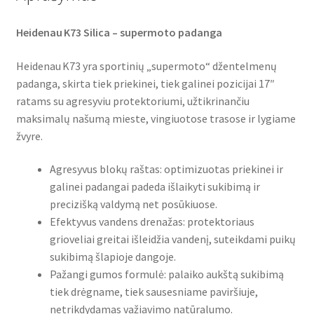
Heidenau K73 Silica – supermoto padanga
Heidenau K73 yra sportinių „supermoto“ džentelmenų
padanga, skirta tiek priekinei, tiek galinei pozicijai 17″
ratams su agresyviu protektoriumi, užtikrinančiu
maksimalų našumą mieste, vingiuotose trasose ir lygiame
žvyre.
Agresyvus blokų raštas: optimizuotas priekinei ir
galinei padangai padeda išlaikyti sukibimą ir
precizišką valdymą net posūkiuose.
Efektyvus vandens drenažas: protektoriaus
grioveliai greitai išleidžia vandenį, suteikdami puikų
sukibimą šlapioje dangoje.
Pažangi gumos formulė: palaiko aukštą sukibimą
tiek drėgname, tiek sausesniame paviršiuje,
netrikdydamas važiavimo natūralumo.