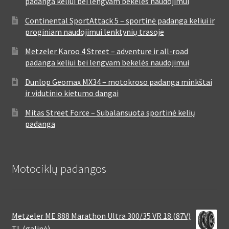
padanga keliui bei lengvam bekelės naudojimui
Continental SportAttack 5 – sportinė padanga keliui ir
proginiam naudojimui lenktynių trasoje
Metzeler Karoo 4 Street – adventure ir all-road
padanga keliui bei lengvam bekelės naudojimui
Dunlop Geomax MX34 – motokroso padanga minkštai
ir vidutinio kietumo dangai
Mitas Street Force – Subalansuota sportinė kelių
padanga
Motociklų padangos
Metzeler ME 888 Marathon Ultra 300/35 VR 18 (87V)
TL (galinė)