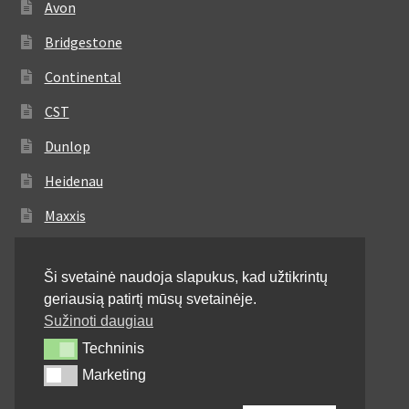
Avon
Bridgestone
Continental
CST
Dunlop
Heidenau
Maxxis
Metzeler
Ši svetainė naudoja slapukus, kad užtikrintų
Michelin
geriausią patirtį mūsų svetainėje.
Mitas
Sužinoti daugiau
Techninis
Techninis
Pirelli
Marketing
Marketing
Shinko