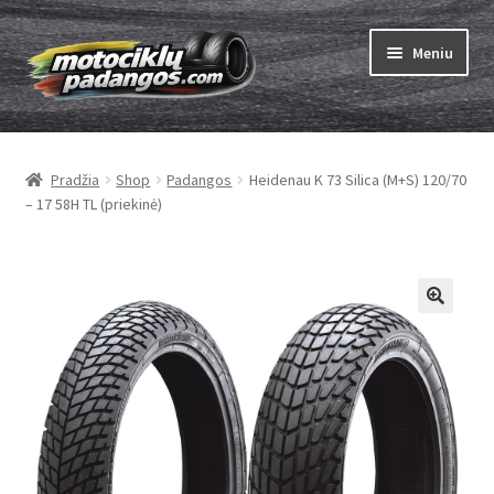
Pereiti
Pereiti
Meniu
prie
prie
meniu
turinio
Išskleist
Padangos
sub-
Pradžia
Shop
Padangos
Heidenau K 73 Silica (M+S) 120/70
menu
Išskleist
Kameros
– 17 58H TL (priekinė)
sub-
menu
Išskleist
ABC
sub-
menu
Kaip užsisakyti
Testų
Išskleist
Brand
sub-
menu
Kontaktai