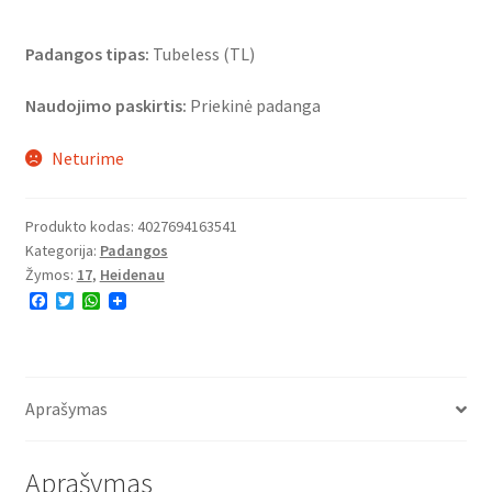
Padangos tipas:
Tubeless (TL)
Naudojimo paskirtis:
Priekinė padanga
Neturime
Produkto kodas:
4027694163541
Kategorija:
Padangos
Žymos:
17
,
Heidenau
F
T
W
a
w
h
c
i
a
e
t
t
b
t
s
o
e
A
o
r
p
Aprašymas
k
p
Aprašymas