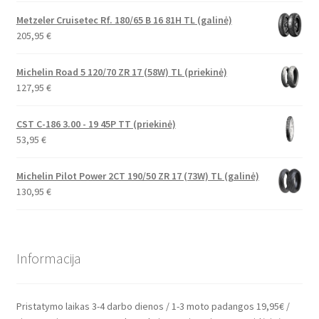
Metzeler Cruisetec Rf. 180/65 B 16 81H TL (galinė)
205,95
€
Michelin Road 5 120/70 ZR 17 (58W) TL (priekinė)
127,95
€
CST C-186 3.00 - 19 45P TT (priekinė)
53,95
€
Michelin Pilot Power 2CT 190/50 ZR 17 (73W) TL (galinė)
130,95
€
Informacija
Pristatymo laikas 3-4 darbo dienos / 1-3 moto padangos 19,95€ /