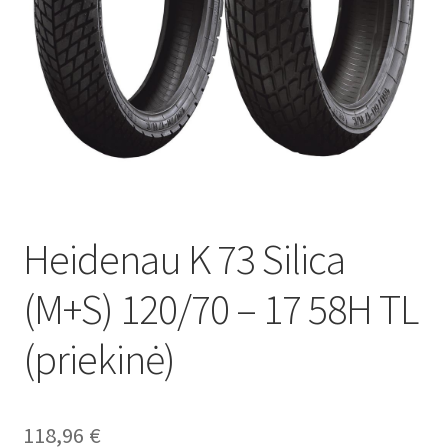
Heidenau K 73 Silica
(M+S) 120/70 – 17 58H TL
(priekinė)
118,96
€