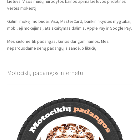
Lietuva. Visos mūsų nurodytos kainos apima Lietuvos pridėtinės
vertės mokestį.
Galimi mokėjimo būdai: Visa, MasterCard, bankininkystės mygtukai,
mobilieji mokėjimai, atsiskaitymas dalimis, Apple Pay ir Google Pay.
Mes siūlome tik padangas, kurios dar gaminamos. Mes
neparduodame senų padangų iš sandėlio likučių.
Motociklų padangos internetu