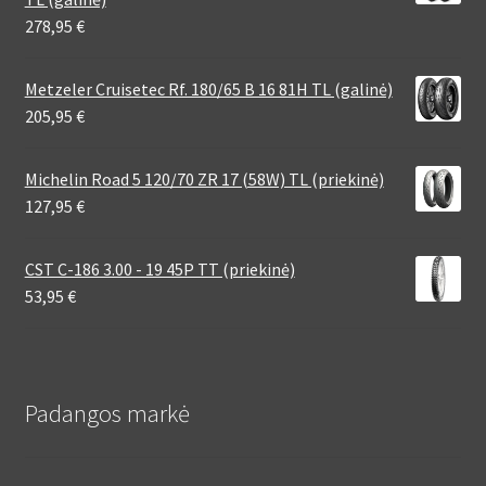
278,95
€
Metzeler Cruisetec Rf. 180/65 B 16 81H TL (galinė)
205,95
€
Michelin Road 5 120/70 ZR 17 (58W) TL (priekinė)
127,95
€
CST C-186 3.00 - 19 45P TT (priekinė)
53,95
€
Padangos markė