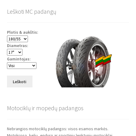
Leškoti MC padangų
Plotis & aukštis:
Diametras:
Gamintojas:
Leškoti
Motociklų ir mopedų padangos
Nebrangios motociklų padangos: visos esamos markės.
Motokroso, kelių, enduro ar sportinių lenktynių motociklai.