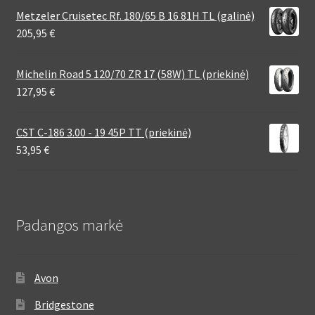
Metzeler Cruisetec Rf. 180/65 B 16 81H TL (galinė)
205,95
€
Michelin Road 5 120/70 ZR 17 (58W) TL (priekinė)
127,95
€
CST C-186 3.00 - 19 45P TT (priekinė)
53,95
€
Padangos markė
Avon
Bridgestone