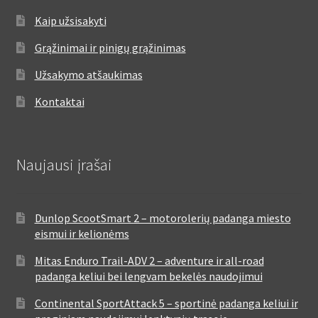
Kaip užsisakyti
Grąžinimai ir pinigų grąžinimas
Užsakymo atšaukimas
Kontaktai
Naujausi įrašai
Dunlop ScootSmart 2 – motorolerių padanga miesto
eismui ir kelionėms
Mitas Enduro Trail-ADV 2 – adventure ir all-road
padanga keliui bei lengvam bekelės naudojimui
Continental SportAttack 5 – sportinė padanga keliui ir