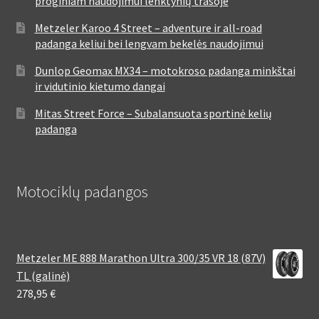
proginiam naudojimui lenktynių trasoje
Metzeler Karoo 4 Street – adventure ir all-road
padanga keliui bei lengvam bekelės naudojimui
Dunlop Geomax MX34 – motokroso padanga minkštai
ir vidutinio kietumo dangai
Mitas Street Force – Subalansuota sportinė kelių
padanga
Motociklų padangos
Metzeler ME 888 Marathon Ultra 300/35 VR 18 (87V)
TL (galinė)
278,95
€