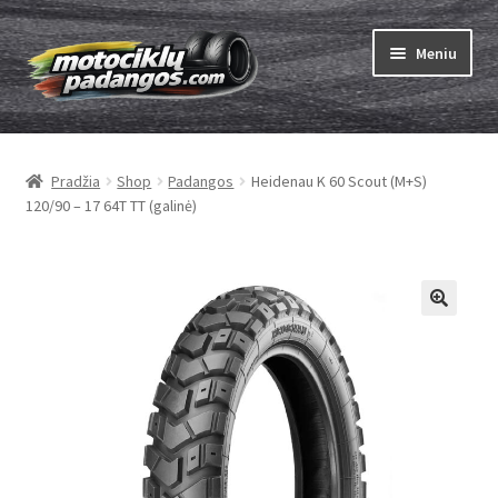
Pereiti
Pereiti
Meniu
prie
prie
meniu
turinio
Išskleist
Padangos
sub-
Pradžia
Shop
Padangos
Heidenau K 60 Scout (M+S)
menu
Išskleist
Kameros
120/90 – 17 64T TT (galinė)
sub-
menu
Išskleist
ABC
sub-
menu
Kaip užsisakyti
Testų
Išskleist
Brand
sub-
menu
Kontaktai