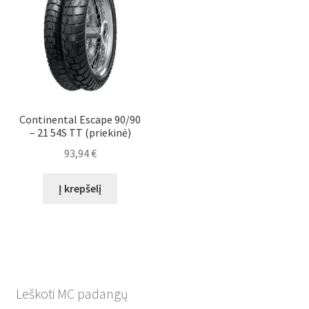
Continental Escape 90/90
– 21 54S TT (priekinė)
93,94
€
Į krepšelį
Leškoti MC padangų