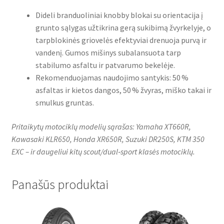
Dideli branduoliniai knobby blokai su orientacija į
grunto sąlygas užtikrina gerą sukibimą žvyrkelyje, o
tarpblokinės griovelės efektyviai drenuoja purvą ir
vandenį. Gumos mišinys subalansuota tarp
stabilumo asfaltu ir patvarumo bekelėje.
Rekomenduojamas naudojimo santykis: 50 %
asfaltas ir kietos dangos, 50 % žvyras, miško takai ir
smulkus gruntas.
Pritaikytų motociklų modelių sąrašas: Yamaha XT660R,
Kawasaki KLR650, Honda XR650R, Suzuki DR250S, KTM 350
EXC – ir daugeliui kitų scout/dual‑sport klasės motociklų.
Panašūs produktai