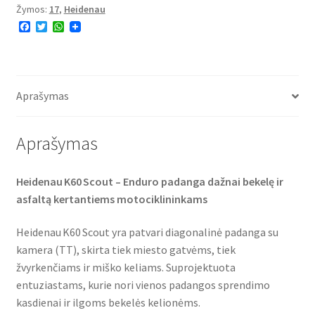
Žymos:
17
,
Heidenau
(M+S)
F
T
W
120/90
a
w
h
-
c
i
a
e
t
t
17
b
t
s
o
e
A
64T
o
r
p
Aprašymas
TT
k
p
(galinė)
Aprašymas
Heidenau K60 Scout – Enduro padanga dažnai bekelę ir
asfaltą kertantiems motociklininkams
Heidenau K60 Scout yra patvari diagonalinė padanga su
kamera (TT), skirta tiek miesto gatvėms, tiek
žvyrkenčiams ir miško keliams. Suprojektuota
entuziastams, kurie nori vienos padangos sprendimo
kasdienai ir ilgoms bekelės kelionėms.