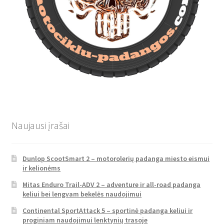
Naujausi įrašai
Dunlop ScootSmart 2 – motorolerių padanga miesto eismui
ir kelionėms
Mitas Enduro Trail-ADV 2 – adventure ir all-road padanga
keliui bei lengvam bekelės naudojimui
Continental SportAttack 5 – sportinė padanga keliui ir
proginiam naudojimui lenktynių trasoje