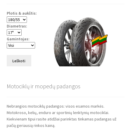
Plotis & aukštis:
Diametras:
Gamintojas:
Leškoti
Motociklų ir mopedų padangos
Nebrangios motociklų padangos: visos esamos markės.
Motokroso, kelių, enduro ar sportinių lenktynių motociklai.
Kiekvienam tipui rasite atidžiai parinktas tinkamas padangas už
pačią geriausią rinkos kainą.