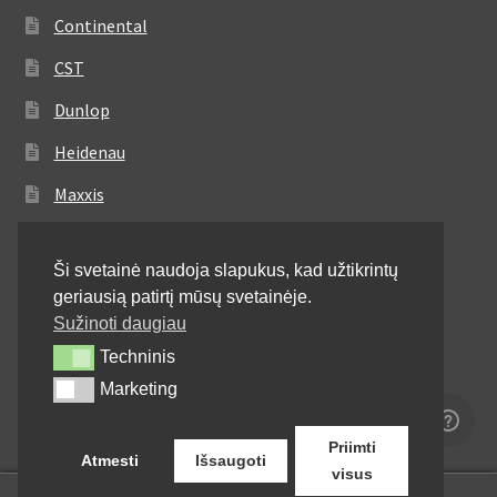
Continental
CST
Dunlop
Heidenau
Maxxis
Metzeler
Ši svetainė naudoja slapukus, kad užtikrintų
Michelin
geriausią patirtį mūsų svetainėje.
Mitas
Sužinoti daugiau
Techninis
Techninis
Pirelli
Marketing
Marketing
Shinko
Priimti
Atmesti
Išsaugoti
visus