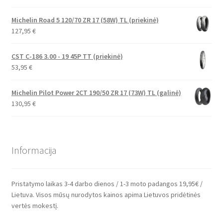
Michelin Road 5 120/70 ZR 17 (58W) TL (priekinė)
127,95
€
CST C-186 3.00 - 19 45P TT (priekinė)
53,95
€
Michelin Pilot Power 2CT 190/50 ZR 17 (73W) TL (galinė)
130,95
€
Informacija
Pristatymo laikas 3-4 darbo dienos / 1-3 moto padangos 19,95€ /
Lietuva. Visos mūsų nurodytos kainos apima Lietuvos pridėtinės
vertės mokestį.