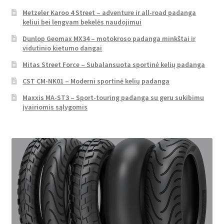
Metzeler Karoo 4 Street – adventure ir all-road padanga
keliui bei lengvam bekelės naudojimui
Dunlop Geomax MX34 – motokroso padanga minkštai ir
vidutinio kietumo dangai
Mitas Street Force – Subalansuota sportinė kelių padanga
CST CM-NK01 – Moderni sportinė kelių padanga
Maxxis MA-ST3 – Sport-touring padanga su geru sukibimu
įvairiomis sąlygomis