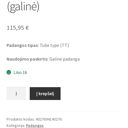
(galinė)
115,95
€
Padangos tipas:
Tube type (TT)
Naudojimo paskirtis:
Galinė padanga
Liko 16
produkto
Į krepšelį
kiekis:
Heidenau
K
60
Produkto kodas:
4027694140276
Kategorija:
Padangos
Scout