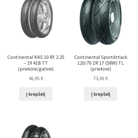
Continental KKS 10 Rf. 2.25
Continental SportAttack
– 19 41B TT
120/70 ZR 17 (58W) TL
(priekinė/galinė)
(priekinė)
46,95
€
73,96
€
Į krepšelį
Į krepšelį