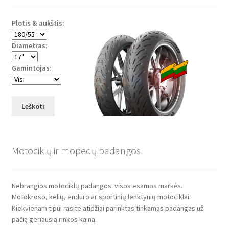
Plotis & aukštis:
Diametras:
Gamintojas:
Leškoti
Motociklų ir mopedų padangos
Nebrangios motociklų padangos: visos esamos markės.
Motokroso, kelių, enduro ar sportinių lenktynių motociklai.
Kiekvienam tipui rasite atidžiai parinktas tinkamas padangas už
pačią geriausią rinkos kainą.