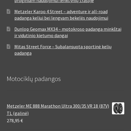
proginiam naudojimui lenktynių trasoje
Metzeler Karoo 4 Street – adventure ir all-road
padanga keliui bei lengvam bekelės naudojimui
Dunlop Geomax MX34 – motokroso padanga minkštai
ir vidutinio kietumo dangai
Mitas Street Force – Subalansuota sportinė kelių
padanga
Motociklų padangos
Metzeler ME 888 Marathon Ultra 300/35 VR 18 (87V)
TL (galinė)
278,95
€