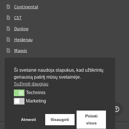
Continental
CST
Dunlop
Heidenau
Maxxis
Metzeler
Ši svetainė naudoja slapukus, kad užtikrintų
Michelin
geriausią patirtį mūsų svetainėje.
Mitas
Sužinoti daugiau
Techninis
Techninis
Pirelli
Marketing
Marketing
Shinko
Priimti
Atmesti
Išsaugoti
visus