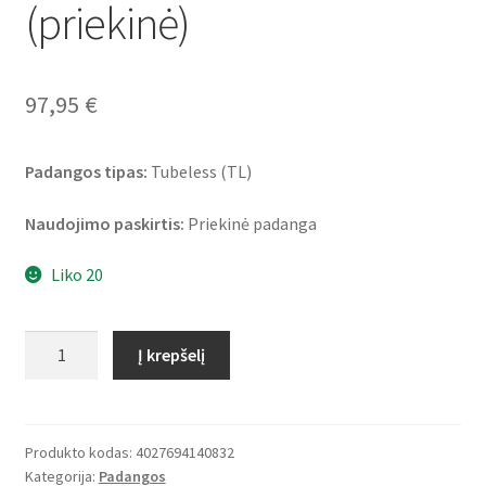
(priekinė)
97,95
€
Padangos tipas:
Tubeless (TL)
Naudojimo paskirtis:
Priekinė padanga
Liko 20
produkto
Į krepšelį
kiekis:
Heidenau
K
60
Produkto kodas:
4027694140832
Kategorija:
Padangos
Scout