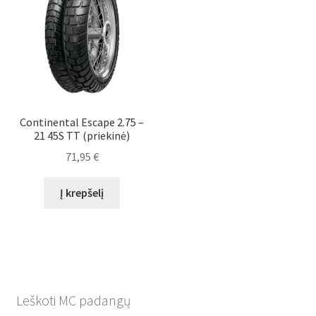
Continental Escape 2.75 –
21 45S TT (priekinė)
71,95
€
Į krepšelį
Leškoti MC padangų