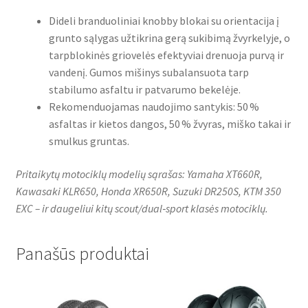
Dideli branduoliniai knobby blokai su orientacija į
grunto sąlygas užtikrina gerą sukibimą žvyrkelyje, o
tarpblokinės griovelės efektyviai drenuoja purvą ir
vandenį. Gumos mišinys subalansuota tarp
stabilumo asfaltu ir patvarumo bekelėje.
Rekomenduojamas naudojimo santykis: 50 %
asfaltas ir kietos dangos, 50 % žvyras, miško takai ir
smulkus gruntas.
Pritaikytų motociklų modelių sąrašas: Yamaha XT660R,
Kawasaki KLR650, Honda XR650R, Suzuki DR250S, KTM 350
EXC – ir daugeliui kitų scout/dual‑sport klasės motociklų.
Panašūs produktai