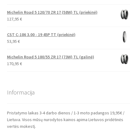
Michelin Road 5 120/70 ZR 17 (58W) TL (priekinė)
127,95
€
CST C-186 3.00 - 19 45P TT (priekinė)
53,95
€
Michelin Road 5 180/55 ZR 17 (73W) TL (galinė)
170,95
€
Informacija
Pristatymo laikas 3-4 darbo dienos / 1-3 moto padangos 19,95€ /
Lietuva. Visos mūsų nurodytos kainos apima Lietuvos pridėtinės
vertės mokestį.