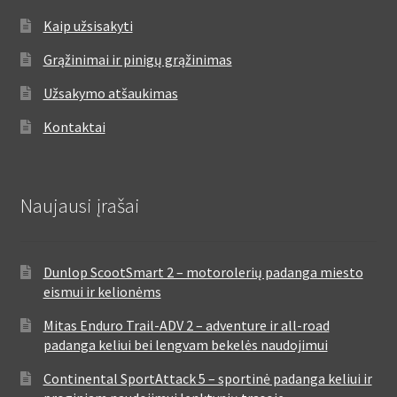
Kaip užsisakyti
Grąžinimai ir pinigų grąžinimas
Užsakymo atšaukimas
Kontaktai
Naujausi įrašai
Dunlop ScootSmart 2 – motorolerių padanga miesto
eismui ir kelionėms
Mitas Enduro Trail-ADV 2 – adventure ir all-road
padanga keliui bei lengvam bekelės naudojimui
Continental SportAttack 5 – sportinė padanga keliui ir