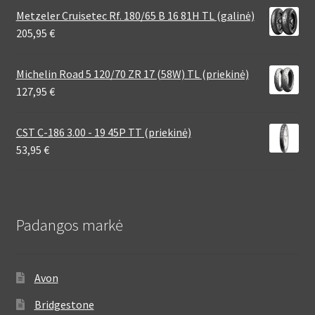
Metzeler Cruisetec Rf. 180/65 B 16 81H TL (galinė)
205,95
€
Michelin Road 5 120/70 ZR 17 (58W) TL (priekinė)
127,95
€
CST C-186 3.00 - 19 45P TT (priekinė)
53,95
€
Padangos markė
Avon
Bridgestone