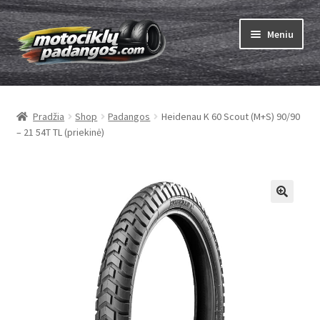
Pereiti
Pereiti
Meniu
prie
prie
meniu
turinio
Išskleist
Padangos
sub-
Pradžia
Shop
Padangos
Heidenau K 60 Scout (M+S) 90/90
menu
Išskleist
Kameros
– 21 54T TL (priekinė)
sub-
menu
Išskleist
ABC
sub-
menu
Kaip užsisakyti
Testų
Išskleist
Brand
sub-
menu
Kontaktai