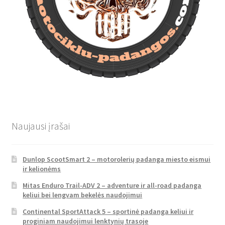
Naujausi įrašai
Dunlop ScootSmart 2 – motorolerių padanga miesto eismui
ir kelionėms
Mitas Enduro Trail-ADV 2 – adventure ir all-road padanga
keliui bei lengvam bekelės naudojimui
Continental SportAttack 5 – sportinė padanga keliui ir
proginiam naudojimui lenktynių trasoje