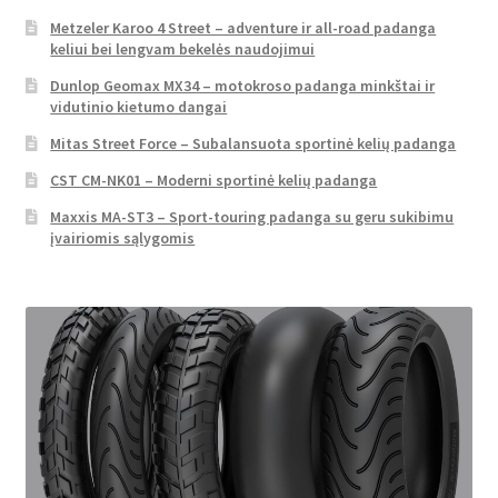
Metzeler Karoo 4 Street – adventure ir all-road padanga
keliui bei lengvam bekelės naudojimui
Dunlop Geomax MX34 – motokroso padanga minkštai ir
vidutinio kietumo dangai
Mitas Street Force – Subalansuota sportinė kelių padanga
CST CM-NK01 – Moderni sportinė kelių padanga
Maxxis MA-ST3 – Sport-touring padanga su geru sukibimu
įvairiomis sąlygomis