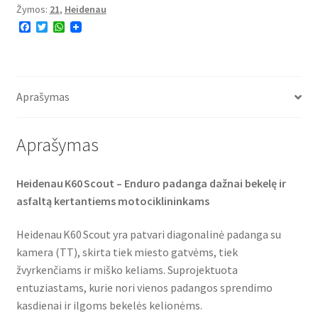
Žymos:
21
,
Heidenau
(M+S)
F
T
W
90/90
a
w
h
-
c
i
a
e
t
t
21
b
t
s
o
e
A
54T
o
r
p
Aprašymas
TL
k
p
(priekinė)
Aprašymas
Heidenau K60 Scout – Enduro padanga dažnai bekelę ir
asfaltą kertantiems motociklininkams
Heidenau K60 Scout yra patvari diagonalinė padanga su
kamera (TT), skirta tiek miesto gatvėms, tiek
žvyrkenčiams ir miško keliams. Suprojektuota
entuziastams, kurie nori vienos padangos sprendimo
kasdienai ir ilgoms bekelės kelionėms.