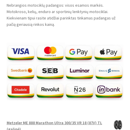
Nebrangios motociklų padangos: visos esamos markės.
Motokroso, kelių, enduro ar sportinių lenktynių motociklai.
Kiekvienam tipui rasite atidžiai parinktas tinkamas padangas už
pačią geriausią rinkos kainą.
Metzeler ME 888 Marathon Ultra 300/35 VR 18 (87V) TL
(galinė)