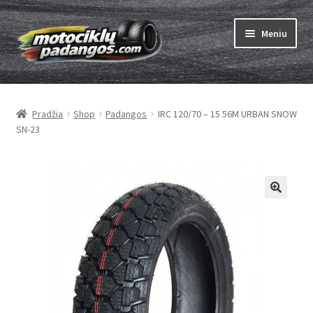
Pereiti
Pereiti
Meniu
prie
prie
meniu
turinio
Išskleist
Padangos
sub-
Pradžia
Shop
Padangos
IRC 120/70 – 15 56M URBAN SNOW
menu
Išskleist
Kameros
SN-23
sub-
menu
Išskleist
ABC
sub-
menu
Kaip užsisakyti
Testų
Išskleist
Brand
sub-
menu
Kontaktai