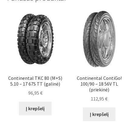
Continental TKC 80 (M+S)
Continental ContiGo!
5.10 – 17 67S TT (galinė)
100/90 – 18 56V TL
(priekinė)
96,95
€
112,95
€
Į krepšelį
Į krepšelį