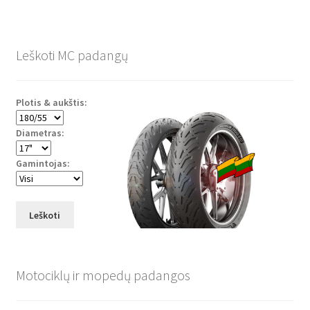
Leškoti MC padangų
Plotis & aukštis:
Diametras:
Gamintojas:
Leškoti
Motociklų ir mopedų padangos