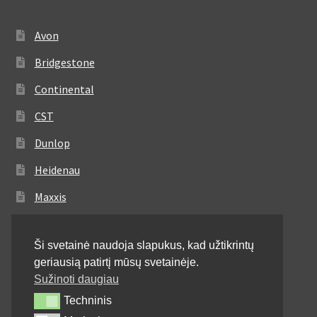
Avon
Bridgestone
Continental
CST
Dunlop
Heidenau
Maxxis
Metzeler
Ši svetainė naudoja slapukus, kad užtikrintų
Michelin
geriausią patirtį mūsų svetainėje.
Mitas
Sužinoti daugiau
Techninis
Techninis
Pirelli