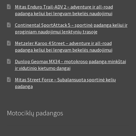
Mitas Enduro Trail-ADV 2 – adventure ir all-road
padanga keliui bei lengvam bekelės naudojimui
Continental SportAttack 5 – sportinė padanga keliui ir
proginiam naudojimui lenktynių trasoje
Metzeler Karoo 4 Street – adventure ir all-road
padanga keliui bei lengvam bekelės naudojimui
Dunlop Geomax MX34 – motokroso padanga minkštai
ir vidutinio kietumo dangai
Mitas Street Force – Subalansuota sportinė kelių
padanga
Motociklų padangos