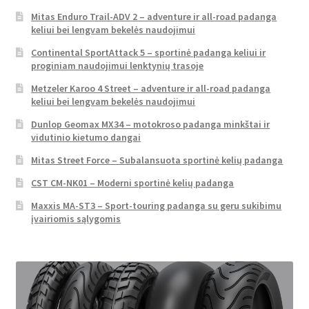
Mitas Enduro Trail-ADV 2 – adventure ir all-road padanga
keliui bei lengvam bekelės naudojimui
Continental SportAttack 5 – sportinė padanga keliui ir
proginiam naudojimui lenktynių trasoje
Metzeler Karoo 4 Street – adventure ir all-road padanga
keliui bei lengvam bekelės naudojimui
Dunlop Geomax MX34 – motokroso padanga minkštai ir
vidutinio kietumo dangai
Mitas Street Force – Subalansuota sportinė kelių padanga
CST CM-NK01 – Moderni sportinė kelių padanga
Maxxis MA-ST3 – Sport-touring padanga su geru sukibimu
įvairiomis sąlygomis