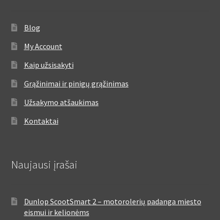
Blog
My Account
Kaip užsisakyti
Grąžinimai ir pinigų grąžinimas
Užsakymo atšaukimas
Kontaktai
Naujausi įrašai
Dunlop ScootSmart 2 – motorolerių padanga miesto
eismui ir kelionėms