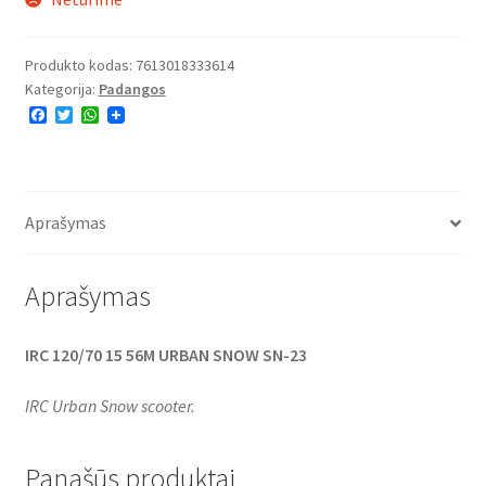
Produkto kodas:
7613018333614
Kategorija:
Padangos
F
T
W
a
w
h
c
i
a
e
t
t
b
t
s
o
e
A
o
r
p
Aprašymas
k
p
Aprašymas
IRC 120/70 15 56M URBAN SNOW SN-23
IRC Urban Snow scooter.
Panašūs produktai