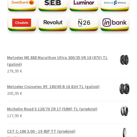
Metzeler ME 888 Marathon Ultra 300/35 VR 18 (87V) TL
(galinė)
278,95
€
Metzeler Cruisetec Rf. 180/65 B 16 81H TL (galinė)
205,95
€
Michelin Road 5 120/70 ZR 17 (58W) TL (priekinė)
127,95
€
CST C-186 3.00 - 19 45P TT (priekinė)