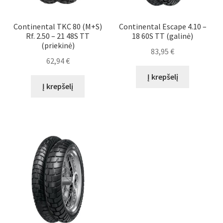
Continental TKC 80 (M+S)
Continental Escape 4.10 –
Rf. 2.50 – 21 48S TT
18 60S TT (galinė)
(priekinė)
83,95
€
62,94
€
Į krepšelį
Į krepšelį