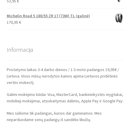
53,95
€
Michelin Road 5 180/55 ZR 17 (73W) TL (galinė)
170,95
€
Informacija
Pristatymo laikas 3-4 darbo dienos / 1-3 moto padangos 19,95€ /
Lietuva. Visos mūsų nurodytos kainos apima Lietuvos pridėtinės
vertės mokestį.
Galimi mokėjimo būdai: Visa, MasterCard, bankininkystės mygtukai,
mobilieji mokėjimai, atsiskaitymas dalimis, Apple Pay ir Google Pay.
Mes siūlome tik padangas, kurios dar gaminamos. Mes
neparduodame senų padangų iš sandėlio likučių.