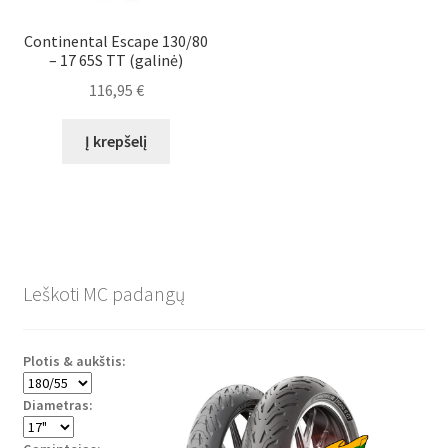
Continental Escape 130/80
– 17 65S TT (galinė)
116,95
€
Į krepšelį
Leškoti MC padangų
Plotis & aukštis:
Diametras: