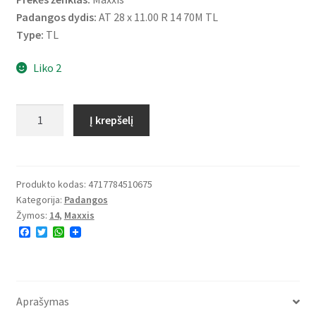
Padangos dydis:
AT 28 x 11.00 R 14 70M TL
Type:
TL
Liko 2
produkto
Į krepšelį
kiekis:
Maxxis
28X11
R
Produkto kodas:
4717784510675
Kategorija:
Padangos
14
Žymos:
14
,
Maxxis
70M
F
T
W
MU-
a
w
h
10
c
i
a
e
t
t
BIGHORN
b
t
s
o
e
A
2.0
o
r
p
Aprašymas
6PR
k
p