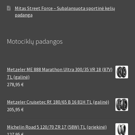
Mitas Street Force – Subalansuota sportinė kelių
padanga
Motociklų padangos
Metzeler ME 888 Marathon Ultra 300/35 VR 18 (87V)
TL (galinė)
278,95
€
Metzeler Cruisetec Rf. 180/65 B 16 81H TL (galinė)
205,95
€
Michelin Road 5 120/70 ZR 17 (58W) TL (priekinė)
127,95
€