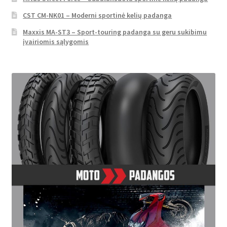
CST CM-NK01 – Moderni sportinė kelių padanga
Maxxis MA-ST3 – Sport-touring padanga su geru sukibimu
įvairiomis sąlygomis