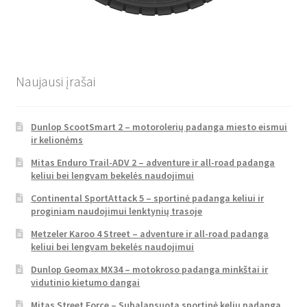
Naujausi įrašai
Dunlop ScootSmart 2 – motorolerių padanga miesto eismui
ir kelionėms
Mitas Enduro Trail-ADV 2 – adventure ir all-road padanga
keliui bei lengvam bekelės naudojimui
Continental SportAttack 5 – sportinė padanga keliui ir
proginiam naudojimui lenktynių trasoje
Metzeler Karoo 4 Street – adventure ir all-road padanga
keliui bei lengvam bekelės naudojimui
Dunlop Geomax MX34 – motokroso padanga minkštai ir
vidutinio kietumo dangai
Mitas Street Force – Subalansuota sportinė kelių padanga