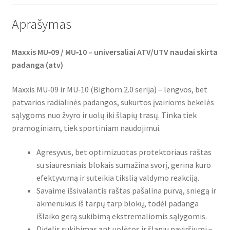
Aprašymas
Maxxis MU‑09 / MU‑10 – universaliai ATV/UTV naudai skirta
padanga (atv)
Maxxis MU‑09 ir MU‑10 (Bighorn 2.0 serija) – lengvos, bet
patvarios radialinės padangos, sukurtos įvairioms bekelės
sąlygoms nuo žvyro ir uolų iki šlapių trasų. Tinka tiek
pramoginiam, tiek sportiniam naudojimui.
Agresyvus, bet optimizuotas protektoriaus raštas
su siauresniais blokais sumažina svorį, gerina kuro
efektyvumą ir suteikia tikslią valdymo reakciją.
Savaime išsivalantis raštas pašalina purvą, sniegą ir
akmenukus iš tarpų tarp blokų, todėl padanga
išlaiko gerą sukibimą ekstremaliomis sąlygomis.
Didelis sukibimas ant uolėtos ir šlapiu paviršiumi –