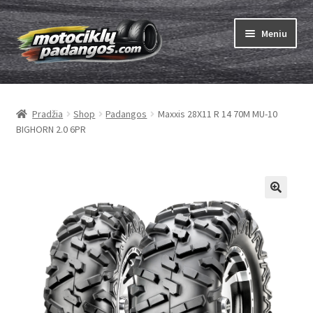
Pereiti
Pereiti
Meniu
prie
prie
meniu
turinio
Išskleist
Padangos
sub-
Pradžia
Shop
Padangos
Maxxis 28X11 R 14 70M MU-10
menu
Išskleist
Kameros
BIGHORN 2.0 6PR
sub-
menu
Išskleist
ABC
sub-
menu
Kaip užsisakyti
Testų
Išskleist
Brand
sub-
menu
Kontaktai