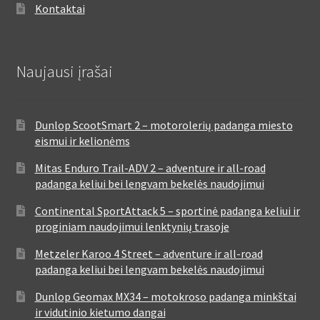
Kontaktai
Naujausi įrašai
Dunlop ScootSmart 2 – motorolerių padanga miesto
eismui ir kelionėms
Mitas Enduro Trail-ADV 2 – adventure ir all-road
padanga keliui bei lengvam bekelės naudojimui
Continental SportAttack 5 – sportinė padanga keliui ir
proginiam naudojimui lenktynių trasoje
Metzeler Karoo 4 Street – adventure ir all-road
padanga keliui bei lengvam bekelės naudojimui
Dunlop Geomax MX34 – motokroso padanga minkštai
ir vidutinio kietumo dangai