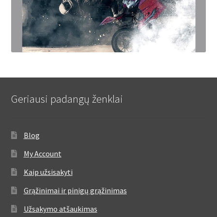
Geriausi padangų ženklai
Blog
My Account
Kaip užsisakyti
Grąžinimai ir pinigų grąžinimas
Užsakymo atšaukimas