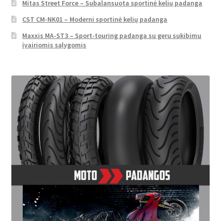
Mitas Street Force – Subalansuota sportinė kelių padanga
CST CM-NK01 – Moderni sportinė kelių padanga
Maxxis MA-ST3 – Sport-touring padanga su geru sukibimu
įvairiomis sąlygomis