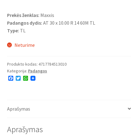
Prekės ženklas:
Maxxis
Padangos dydis:
AT 30 x 10.00 R 14 60M TL
Type:
TL
Neturime
Produkto kodas:
4717784513010
Kategorija:
Padangos
F
T
W
a
w
h
c
i
a
e
t
t
b
t
s
o
e
A
o
r
p
Aprašymas
k
p
Aprašymas