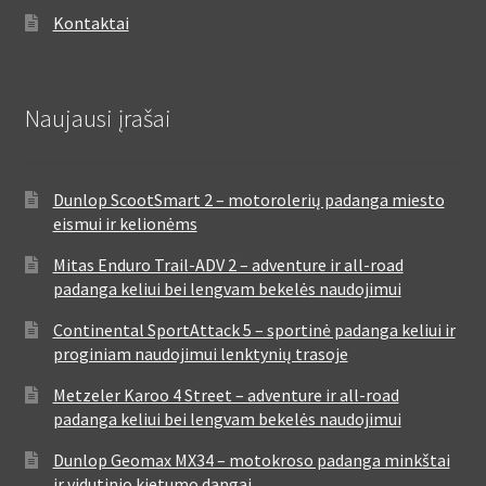
Kontaktai
Naujausi įrašai
Dunlop ScootSmart 2 – motorolerių padanga miesto
eismui ir kelionėms
Mitas Enduro Trail-ADV 2 – adventure ir all-road
padanga keliui bei lengvam bekelės naudojimui
Continental SportAttack 5 – sportinė padanga keliui ir
proginiam naudojimui lenktynių trasoje
Metzeler Karoo 4 Street – adventure ir all-road
padanga keliui bei lengvam bekelės naudojimui
Dunlop Geomax MX34 – motokroso padanga minkštai
ir vidutinio kietumo dangai