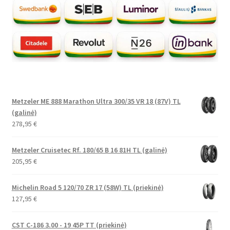
Metzeler ME 888 Marathon Ultra 300/35 VR 18 (87V) TL
(galinė)
278,95
€
Metzeler Cruisetec Rf. 180/65 B 16 81H TL (galinė)
205,95
€
Michelin Road 5 120/70 ZR 17 (58W) TL (priekinė)
127,95
€
CST C-186 3.00 - 19 45P TT (priekinė)