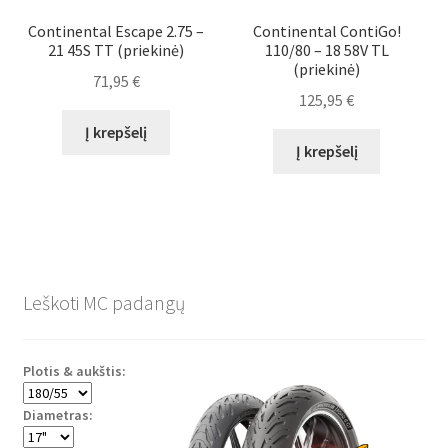
Continental Escape 2.75 –
Continental ContiGo!
21 45S TT (priekinė)
110/80 – 18 58V TL
(priekinė)
71,95
€
125,95
€
Į krepšelį
Į krepšelį
Leškoti MC padangų
Plotis & aukštis:
Diametras: