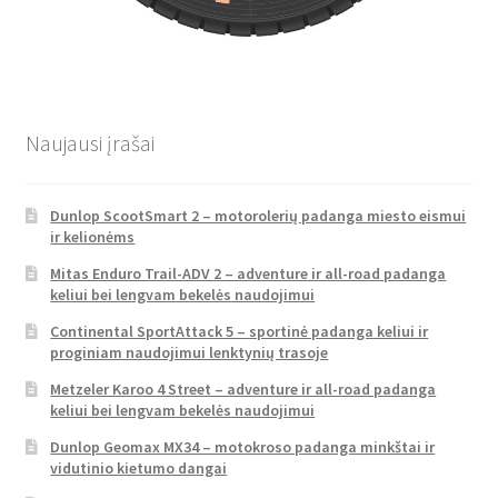
Naujausi įrašai
Dunlop ScootSmart 2 – motorolerių padanga miesto eismui
ir kelionėms
Mitas Enduro Trail-ADV 2 – adventure ir all-road padanga
keliui bei lengvam bekelės naudojimui
Continental SportAttack 5 – sportinė padanga keliui ir
proginiam naudojimui lenktynių trasoje
Metzeler Karoo 4 Street – adventure ir all-road padanga
keliui bei lengvam bekelės naudojimui
Dunlop Geomax MX34 – motokroso padanga minkštai ir
vidutinio kietumo dangai