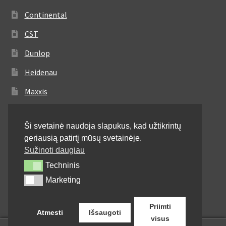
Continental
CST
Dunlop
Heidenau
Maxxis
Metzeler
Ši svetainė naudoja slapukus, kad užtikrintų
Michelin
geriausią patirtį mūsų svetainėje.
Mitas
Sužinoti daugiau
Techninis
Techninis
Pirelli
Marketing
Marketing
Shinko
Priimti
Atmesti
Išsaugoti
visus