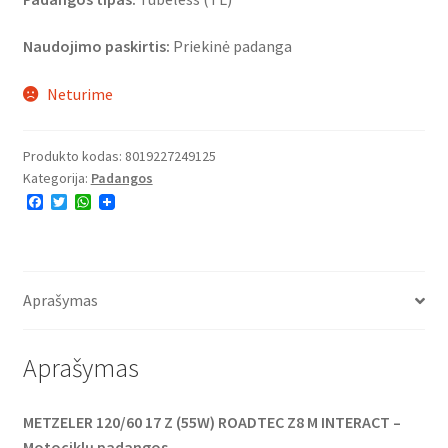
Naudojimo paskirtis:
Priekinė padanga
Neturime
Produkto kodas:
8019227249125
Kategorija:
Padangos
F
T
W
a
w
h
c
i
a
e
t
t
b
t
s
o
e
A
o
r
p
Aprašymas
k
p
Aprašymas
METZELER 120/60 17 Z (55W) ROADTEC Z8 M INTERACT –
Motociklų padangos