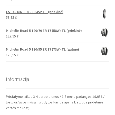
CST C-186 3.00 - 19 45P TT (priekinė)
53,95
€
Michelin Road 5 120/70 ZR 17 (58W) TL (priekinė)
127,95
€
Michelin Road 5 180/55 ZR 17 (73W) TL (galinė)
170,95
€
Informacija
Pristatymo laikas 3-4 darbo dienos / 1-3 moto padangos 19,95€ /
Lietuva. Visos mūsų nurodytos kainos apima Lietuvos pridėtinės
vertės mokestį.