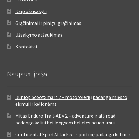
Kaip užsisakyti
Grąžinimai ir pinigų grąžinimas
Užsakymo atšaukimas
Kontaktai
Naujausi įrašai
Dunlop ScootSmart 2 – motorolerių padanga miesto
eismui ir kelionėms
Mitas Enduro Trail-ADV 2 – adventure ir all-road
padanga keliui bei lengvam bekelės naudojimui
Continental SportAttack 5 – sportinė padanga keliui ir