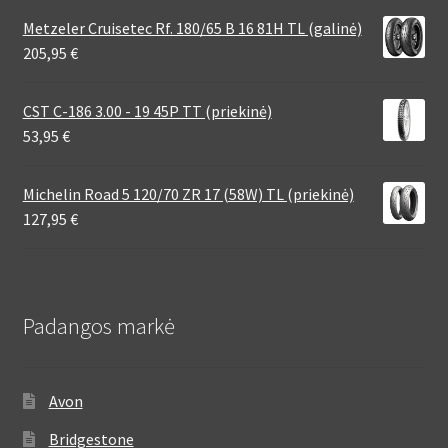
Metzeler Cruisetec Rf. 180/65 B 16 81H TL (galinė)
205,95
€
CST C-186 3.00 - 19 45P TT (priekinė)
53,95
€
Michelin Road 5 120/70 ZR 17 (58W) TL (priekinė)
127,95
€
Padangos markė
Avon
Bridgestone