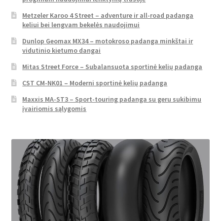
Metzeler Karoo 4 Street – adventure ir all-road padanga
keliui bei lengvam bekelės naudojimui
Dunlop Geomax MX34 – motokroso padanga minkštai ir
vidutinio kietumo dangai
Mitas Street Force – Subalansuota sportinė kelių padanga
CST CM-NK01 – Moderni sportinė kelių padanga
Maxxis MA-ST3 – Sport-touring padanga su geru sukibimu
įvairiomis sąlygomis