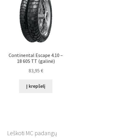
Continental Escape 4.10 –
18 60S TT (galinė)
83,95
€
Į krepšelį
Leškoti MC padangų