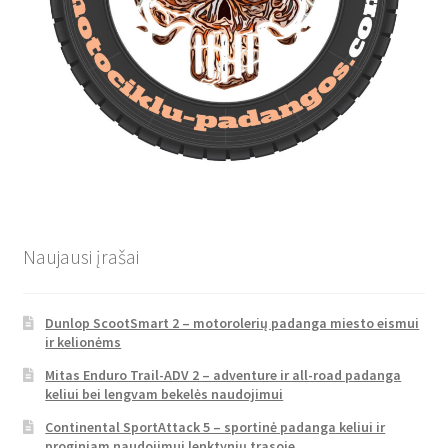
Naujausi įrašai
Dunlop ScootSmart 2 – motorolerių padanga miesto eismui
ir kelionėms
Mitas Enduro Trail-ADV 2 – adventure ir all-road padanga
keliui bei lengvam bekelės naudojimui
Continental SportAttack 5 – sportinė padanga keliui ir
proginiam naudojimui lenktynių trasoje