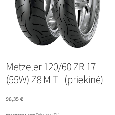
Metzeler 120/60 ZR 17
(55W) Z8 M TL (priekinė)
98,35
€
Padangos tipas:
Tubeless (TL)