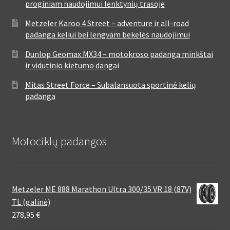
proginiam naudojimui lenktynių trasoje
Metzeler Karoo 4 Street – adventure ir all-road
padanga keliui bei lengvam bekelės naudojimui
Dunlop Geomax MX34 – motokroso padanga minkštai
ir vidutinio kietumo dangai
Mitas Street Force – Subalansuota sportinė kelių
padanga
Motociklų padangos
Metzeler ME 888 Marathon Ultra 300/35 VR 18 (87V)
TL (galinė)
278,95
€