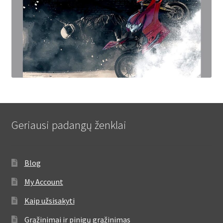
Geriausi padangų ženklai
Blog
My Account
Kaip užsisakyti
Grąžinimai ir pinigų grąžinimas