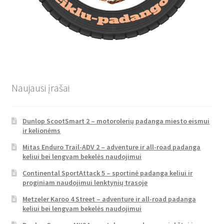
Naujausi įrašai
Dunlop ScootSmart 2 – motorolerių padanga miesto eismui
ir kelionėms
Mitas Enduro Trail-ADV 2 – adventure ir all-road padanga
keliui bei lengvam bekelės naudojimui
Continental SportAttack 5 – sportinė padanga keliui ir
proginiam naudojimui lenktynių trasoje
Metzeler Karoo 4 Street – adventure ir all-road padanga
keliui bei lengvam bekelės naudojimui