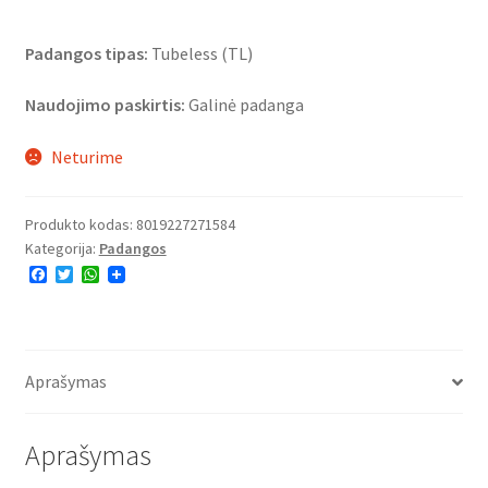
Padangos tipas:
Tubeless (TL)
Naudojimo paskirtis:
Galinė padanga
Neturime
Produkto kodas:
8019227271584
Kategorija:
Padangos
F
T
W
a
w
h
c
i
a
e
t
t
b
t
s
o
e
A
o
r
p
Aprašymas
k
p
Aprašymas