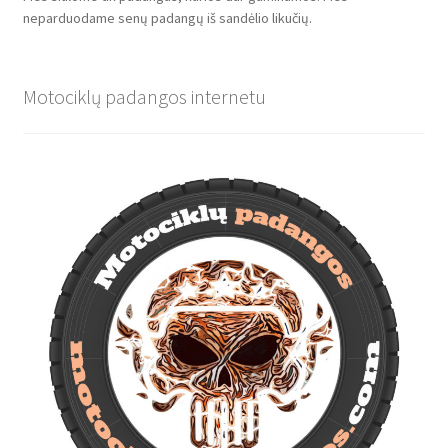
neparduodame senų padangų iš sandėlio likučių.
Motociklų padangos internetu