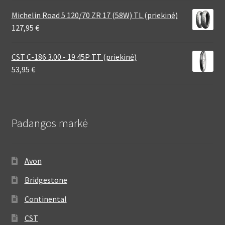
Michelin Road 5 120/70 ZR 17 (58W) TL (priekinė)
127,95
€
CST C-186 3.00 - 19 45P TT (priekinė)
53,95
€
Padangos markė
Avon
Bridgestone
Continental
CST