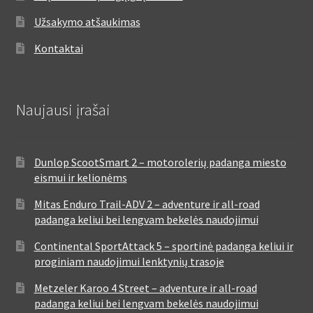
Užsakymo atšaukimas
Kontaktai
Naujausi įrašai
Dunlop ScootSmart 2 – motorolerių padanga miesto
eismui ir kelionėms
Mitas Enduro Trail-ADV 2 – adventure ir all-road
padanga keliui bei lengvam bekelės naudojimui
Continental SportAttack 5 – sportinė padanga keliui ir
proginiam naudojimui lenktynių trasoje
Metzeler Karoo 4 Street – adventure ir all-road
padanga keliui bei lengvam bekelės naudojimui