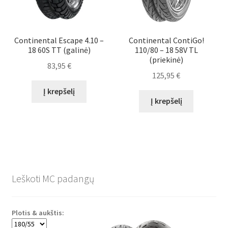
Continental Escape 4.10 –
Continental ContiGo!
18 60S TT (galinė)
110/80 – 18 58V TL
(priekinė)
83,95
€
125,95
€
Į krepšelį
Į krepšelį
Leškoti MC padangų
Plotis & aukštis: