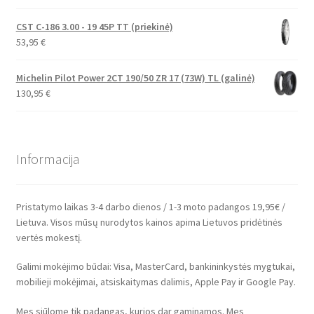
CST C-186 3.00 - 19 45P TT (priekinė)
53,95
€
Michelin Pilot Power 2CT 190/50 ZR 17 (73W) TL (galinė)
130,95
€
Informacija
Pristatymo laikas 3-4 darbo dienos / 1-3 moto padangos 19,95€ /
Lietuva. Visos mūsų nurodytos kainos apima Lietuvos pridėtinės
vertės mokestį.
Galimi mokėjimo būdai: Visa, MasterCard, bankininkystės mygtukai,
mobilieji mokėjimai, atsiskaitymas dalimis, Apple Pay ir Google Pay.
Mes siūlome tik padangas, kurios dar gaminamos. Mes