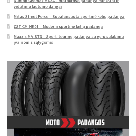
Dunlop Geomax MX34 – motokroso padanga minkštai ir
vidutinio kietumo dangai
Mitas Street Force – Subalansuota sportinė kelių padanga
CST CM-NK01 – Moderni sportinė kelių padanga
Maxxis MA-ST3 – Sport-touring padanga su geru sukibimu
įvairiomis sąlygomis