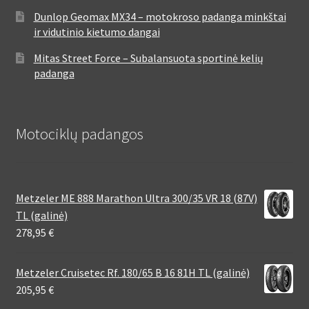
Dunlop Geomax MX34 – motokroso padanga minkštai
ir vidutinio kietumo dangai
Mitas Street Force – Subalansuota sportinė kelių
padanga
Motociklų padangos
Metzeler ME 888 Marathon Ultra 300/35 VR 18 (87V)
TL (galinė)
278,95
€
Metzeler Cruisetec Rf. 180/65 B 16 81H TL (galinė)
205,95
€