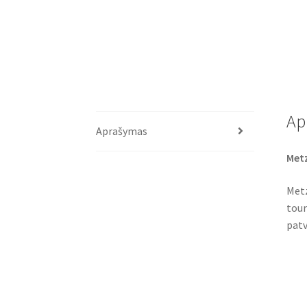
Ap
Aprašymas
Metz
Metz
tour
patv