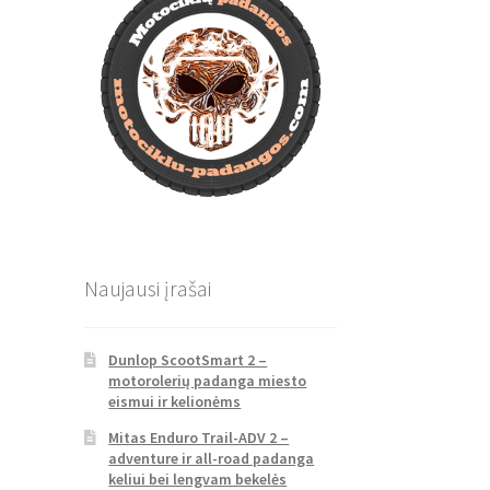
Naujausi įrašai
Dunlop ScootSmart 2 –
motorolerių padanga miesto
eismui ir kelionėms
Mitas Enduro Trail-ADV 2 –
adventure ir all-road padanga
keliui bei lengvam bekelės