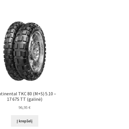
tinental TKC 80 (M+S) 5.10 –
17 67S TT (galinė)
96,95
€
Į krepšelį