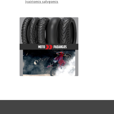
įvairiomis sąlygomis