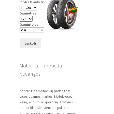
Plotis & aukštis:
Diametras:
Gamintojas:
Leškoti
Motociklų ir mopedų
padangos
Nebrangios motociklų padangos:
visos esamos markės. Motokroso,
kelių, enduro ar sportinių lenktynių
motociklai. Kiekvienam tipui rasite
atidžiai parinktas tinkamas padangas