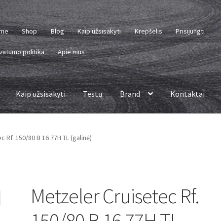
me
Shop
Blog
Kaip užsisakyti
Krepšelis
Prisijungti
vatumo politika
Apie mus
Kaip užsisakyti
Testų
Brand
Kontaktai
 Rf. 150/80 B 16 77H TL (galinė)
Metzeler Cruisetec Rf.
150/80 B 16 77H TL