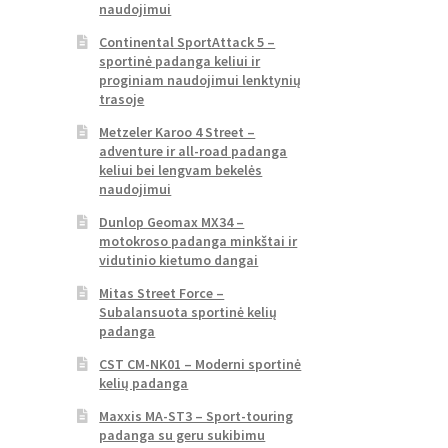
naudojimui
Continental SportAttack 5 –
sportinė padanga keliui ir
proginiam naudojimui lenktynių
trasoje
Metzeler Karoo 4 Street –
adventure ir all-road padanga
keliui bei lengvam bekelės
naudojimui
Dunlop Geomax MX34 –
motokroso padanga minkštai ir
vidutinio kietumo dangai
Mitas Street Force –
Subalansuota sportinė kelių
padanga
CST CM-NK01 – Moderni sportinė
kelių padanga
Maxxis MA-ST3 – Sport-touring
padanga su geru sukibimu