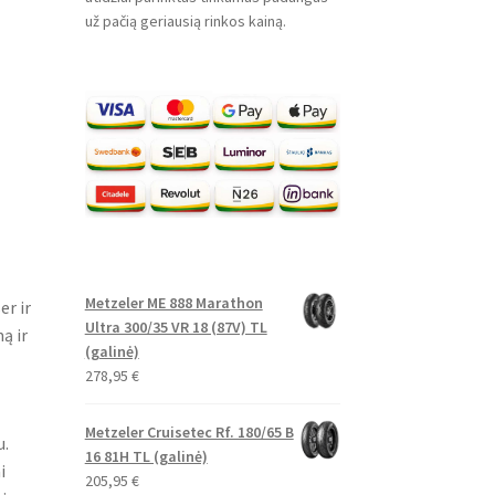
už pačią geriausią rinkos kainą.
Metzeler ME 888 Marathon
er ir
Ultra 300/35 VR 18 (87V) TL
ą ir
(galinė)
278,95
€
Metzeler Cruisetec Rf. 180/65 B
u.
16 81H TL (galinė)
i
205,95
€