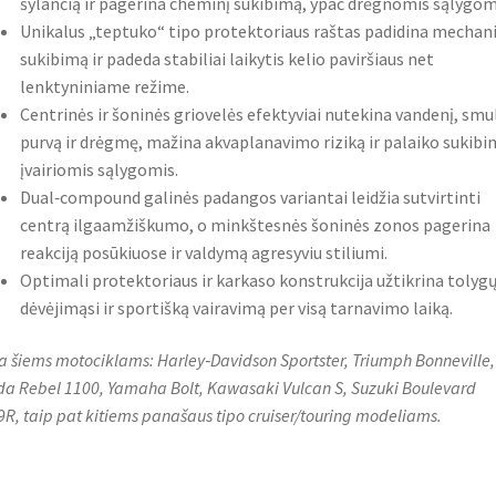
šylančią ir pagerina cheminį sukibimą, ypač drėgnomis sąlygom
Unikalus „teptuko“ tipo protektoriaus raštas padidina mechani
sukibimą ir padeda stabiliai laikytis kelio paviršiaus net
lenktyniniame režime.
Centrinės ir šoninės griovelės efektyviai nutekina vandenį, smu
purvą ir drėgmę, mažina akvaplanavimo riziką ir palaiko sukibi
įvairiomis sąlygomis.
Dual‑compound galinės padangos variantai leidžia sutvirtinti
centrą ilgaamžiškumo, o minkštesnės šoninės zonos pagerina
reakciją posūkiuose ir valdymą agresyviu stiliumi.
Optimali protektoriaus ir karkaso konstrukcija užtikrina tolyg
dėvėjimąsi ir sportišką vairavimą per visą tarnavimo laiką.
a šiems motociklams: Harley‑Davidson Sportster, Triumph Bonneville,
a Rebel 1100, Yamaha Bolt, Kawasaki Vulcan S, Suzuki Boulevard
R, taip pat kitiems panašaus tipo cruiser/touring modeliams.