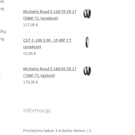
is.
nį
Michelin Road 5 120/70 ZR 17
(58W) TL (priekinė)
127,95
€
lkų
mą
CST C-186 3.00 - 19 45P TT
(priekinė)
53,95
€
Michelin Road 5 180/55 ZR 17
(73W) TL (galinė)
ų
170,95
€
Informacija
Pristatymo laikas 3-4 darbo dienos / 1-