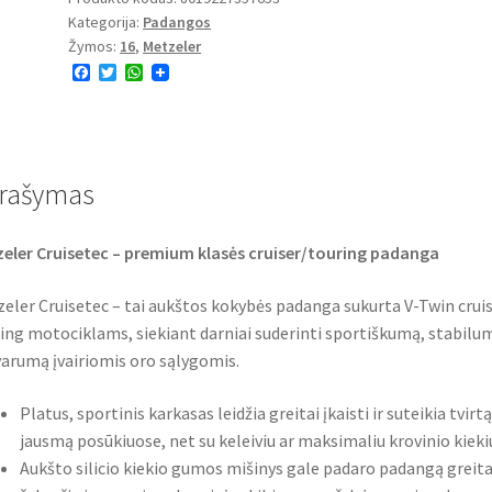
Kategorija:
Padangos
150/80
Žymos:
16
,
Metzeler
B
F
T
W
16
a
w
h
77H
c
i
a
e
t
t
TL
b
t
s
o
e
A
(galinė)
o
r
p
rašymas
k
p
eler Cruisetec – premium klasės cruiser/touring padanga
eler Cruisetec – tai aukštos kokybės padanga sukurta V-Twin cruis
ing motociklams, siekiant darniai suderinti sportiškumą, stabilum
arumą įvairiomis oro sąlygomis.
Platus, sportinis karkasas leidžia greitai įkaisti ir suteikia tvirtą
jausmą posūkiuose, net su keleiviu ar maksimaliu krovinio kieki
Aukšto silicio kiekio gumos mišinys gale padaro padangą greita