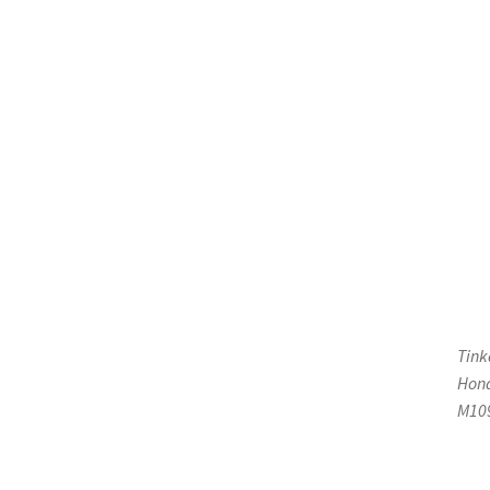
Tink
Hond
M109