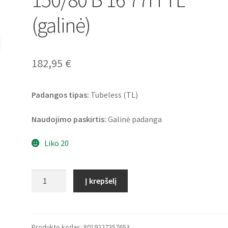
(galinė)
182,95
€
Padangos tipas:
Tubeless (TL)
Naudojimo paskirtis:
Galinė padanga
Liko 20
produkto
Į krepšelį
kiekis:
Metzeler
Cruisetec
Rf.
Produkto kodas:
8019227357653