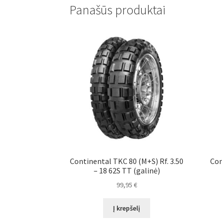
Panašūs produktai
Continental TKC 80 (M+S) Rf. 3.50
Con
– 18 62S TT (galinė)
99,95
€
Į krepšelį