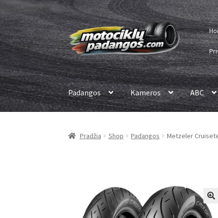
Pereiti
Pereiti
Ho
prie
prie
meniu
turinio
Pri
Padangos
Kameros
ABC
Pradžia
Shop
Padangos
Metzeler Cruisetec