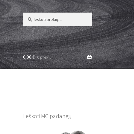
Ieškoti:
Ieškoti
0,00
€
0 prekių
Leškoti MC padangų