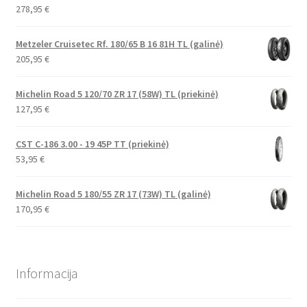
278,95
€
Metzeler Cruisetec Rf. 180/65 B 16 81H TL (galinė)
205,95
€
Michelin Road 5 120/70 ZR 17 (58W) TL (priekinė)
127,95
€
CST C-186 3.00 - 19 45P TT (priekinė)
53,95
€
Michelin Road 5 180/55 ZR 17 (73W) TL (galinė)
170,95
€
Informacija