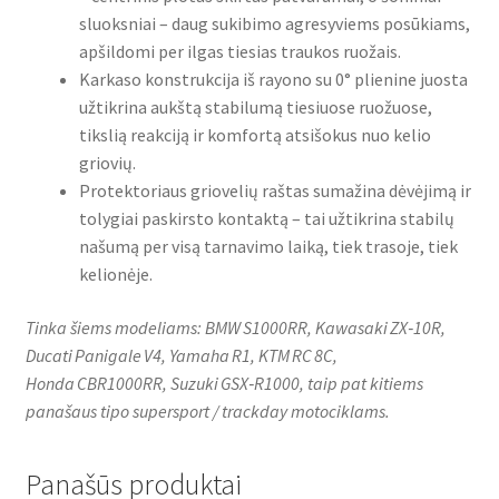
sluoksniai – daug sukibimo agresyviems posūkiams,
apšildomi per ilgas tiesias traukos ruožais.
Karkaso konstrukcija iš rayono su 0° plienine juosta
užtikrina aukštą stabilumą tiesiuose ruožuose,
tikslią reakciją ir komfortą atsišokus nuo kelio
griovių.
Protektoriaus griovelių raštas sumažina dėvėjimą ir
tolygiai paskirsto kontaktą – tai užtikrina stabilų
našumą per visą tarnavimo laiką, tiek trasoje, tiek
kelionėje.
Tinka šiems modeliams: BMW S1000RR, Kawasaki ZX‑10R,
Ducati Panigale V4, Yamaha R1, KTM RC 8C,
Honda CBR1000RR, Suzuki GSX‑R1000, taip pat kitiems
panašaus tipo supersport / trackday motociklams.
Panašūs produktai