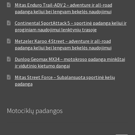
Mitas Enduro Trail-ADV 2 – adventure ir all-road
padanga keliui bei lengvam bekelės naudojimui
Continental SportAttack 5 – sportinė padanga keliui ir
proginiam naudojimui lenktynių trasoje
Metzeler Karoo 4 Street – adventure ir all-road
padanga keliui bei lengvam bekelės naudojimui
Dunlop Geomax MX34 – motokroso padanga minkštai
ir vidutinio kietumo dangai
Mitas Street Force – Subalansuota sportinė kelių
padanga
Motociklų padangos