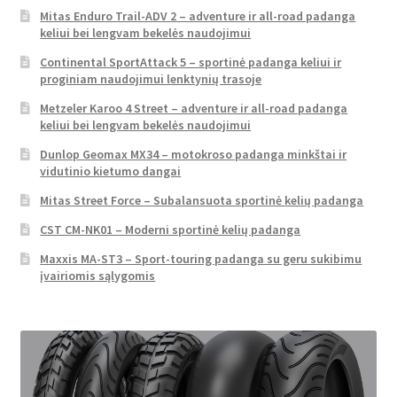
Mitas Enduro Trail-ADV 2 – adventure ir all-road padanga
keliui bei lengvam bekelės naudojimui
Continental SportAttack 5 – sportinė padanga keliui ir
proginiam naudojimui lenktynių trasoje
Metzeler Karoo 4 Street – adventure ir all-road padanga
keliui bei lengvam bekelės naudojimui
Dunlop Geomax MX34 – motokroso padanga minkštai ir
vidutinio kietumo dangai
Mitas Street Force – Subalansuota sportinė kelių padanga
CST CM-NK01 – Moderni sportinė kelių padanga
Maxxis MA-ST3 – Sport-touring padanga su geru sukibimu
įvairiomis sąlygomis