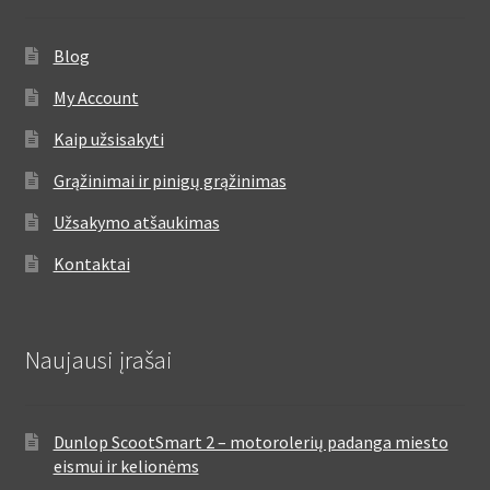
Blog
My Account
Kaip užsisakyti
Grąžinimai ir pinigų grąžinimas
Užsakymo atšaukimas
Kontaktai
Naujausi įrašai
Dunlop ScootSmart 2 – motorolerių padanga miesto
eismui ir kelionėms