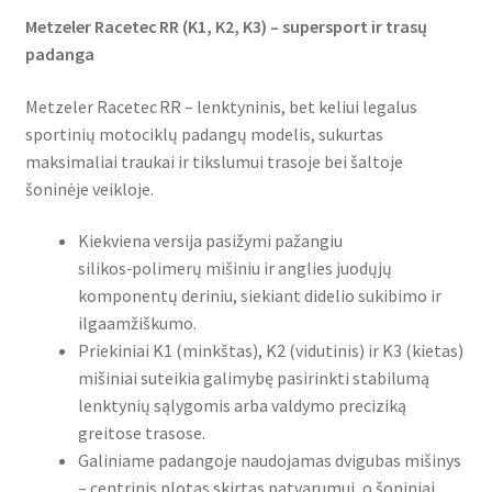
Metzeler Racetec RR (K1, K2, K3) – supersport ir trasų
padanga
Metzeler Racetec RR – lenktyninis, bet keliui legalus
sportinių motociklų padangų modelis, sukurtas
maksimaliai traukai ir tikslumui trasoje bei šaltoje
šoninėje veikloje.
Kiekviena versija pasižymi pažangiu
silikos‑polimerų mišiniu ir anglies juodųjų
komponentų deriniu, siekiant didelio sukibimo ir
ilgaamžiškumo.
Priekiniai K1 (minkštas), K2 (vidutinis) ir K3 (kietas)
mišiniai suteikia galimybę pasirinkti stabilumą
lenktynių sąlygomis arba valdymo preciziką
greitose trasose.
Galiniame padangoje naudojamas dvigubas mišinys
– centrinis plotas skirtas patvarumui, o šoniniai