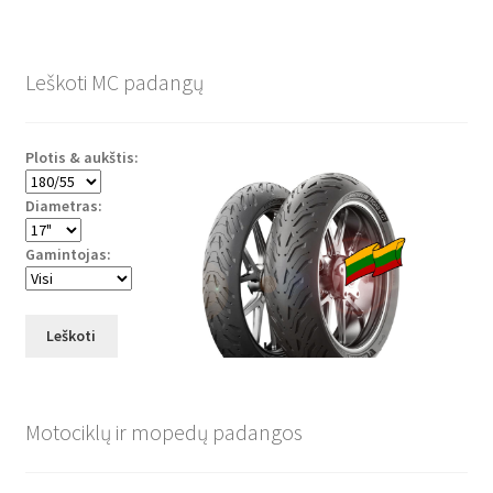
Leškoti MC padangų
Plotis & aukštis:
Diametras:
Gamintojas:
Leškoti
Motociklų ir mopedų padangos