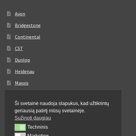
Avon
Bridgestone
Continental
CST
Dunlop
Heidenau
Maxxis
Metzeler
Ši svetainė naudoja slapukus, kad užtikrintų
Michelin
geriausią patirtį mūsų svetainėje.
Mitas
Sužinoti daugiau
Techninis
Techninis
Pirelli
Marketing