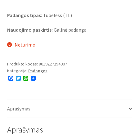
Padangos tipas:
Tubeless (TL)
Naudojimo paskirtis:
Galinė padanga
Neturime
Produkto kodas:
8019227254907
Kategorija:
Padangos
F
T
W
a
w
h
c
i
a
e
t
t
b
t
s
o
e
A
o
r
p
Aprašymas
k
p
Aprašymas