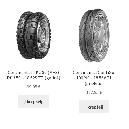
Continental TKC 80 (M+S)
Continental ContiGo!
Rf. 3.50 – 18 62S TT (galinė)
100/90 – 18 56V TL
(priekinė)
99,95
€
112,95
€
Į krepšelį
Į krepšelį