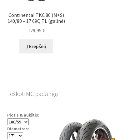
Continental TKC 80 (M+S)
140/80 – 17 69Q TL (galinė)
129,95
€
Į krepšelį
Leškoti MC padangų
Plotis & aukštis:
Diametras: