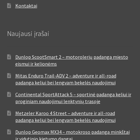
Kontaktai
Naujausi įrašai
Dunlop ScootSmart 2 – motorolerių padanga miesto
eismui ir kelionėms
Mitas Enduro Trail-ADV 2 – adventure ir all-road
padanga keliui bei lengvam bekelės naudojimui
Continental SportAttack 5 – sportinė padanga keliui ir
proginiam naudojimui lenktynių trasoje
Metzeler Karoo 4 Street – adventure ir all-road
padanga keliui bei lengvam bekelės naudojimui
Dunlop Geomax MX34 – motokroso padanga minkštai
ir vidutinio kietumo dangai