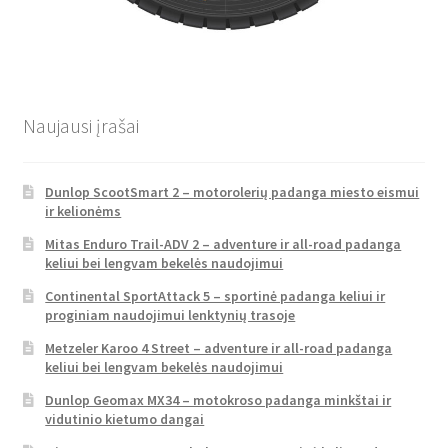
Naujausi įrašai
Dunlop ScootSmart 2 – motorolerių padanga miesto eismui
ir kelionėms
Mitas Enduro Trail-ADV 2 – adventure ir all-road padanga
keliui bei lengvam bekelės naudojimui
Continental SportAttack 5 – sportinė padanga keliui ir
proginiam naudojimui lenktynių trasoje
Metzeler Karoo 4 Street – adventure ir all-road padanga
keliui bei lengvam bekelės naudojimui
Dunlop Geomax MX34 – motokroso padanga minkštai ir
vidutinio kietumo dangai