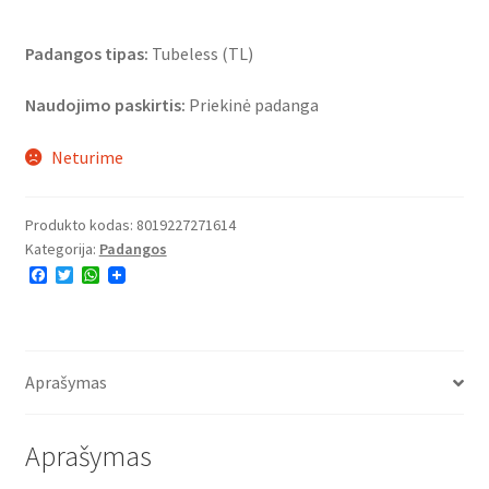
Padangos tipas:
Tubeless (TL)
Naudojimo paskirtis:
Priekinė padanga
Neturime
Produkto kodas:
8019227271614
Kategorija:
Padangos
F
T
W
a
w
h
c
i
a
e
t
t
b
t
s
o
e
A
o
r
p
Aprašymas
k
p
Aprašymas