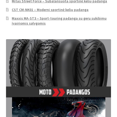
Mitas Street Force – Subalansuota sportinė kelių padanga
CST CM-NK01 – Moderni sportinė kelių padanga
Maxxis MA-ST3 – Sport-touring padanga su geru sukibimu
įvairiomis sąlygomis