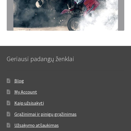
Geriausi padangų ženklai
Blog
My Account
Kaip užsisakyti
Grąžinimai ir pinigų grąžinimas
Užsakymo atšaukimas