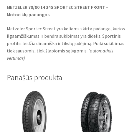
METZELER 70/90 14 34S SPORTEC STREET FRONT –
Motociklų padangos
Metzeler Sportec Street yra keliams skirta padanga, kurios
ilgaamžiškumas ir bendra sukibimas yra didelis. Sportinis
profilis leidžia dinamišką ir tikslų judėjimą. Puiki sukibimas
tiek sausomis, tiek šlapiomis sąlygomis.
(
automatinis
vertimas
)
Panašūs produktai