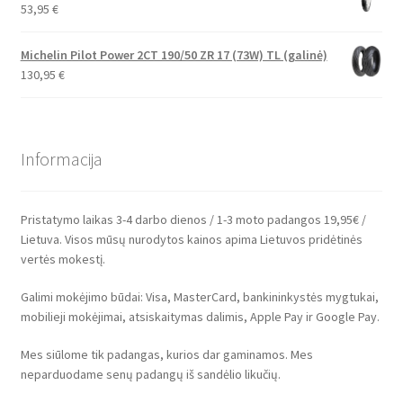
53,95
€
Michelin Pilot Power 2CT 190/50 ZR 17 (73W) TL (galinė)
130,95
€
Informacija
Pristatymo laikas 3-4 darbo dienos / 1-3 moto padangos 19,95€ /
Lietuva. Visos mūsų nurodytos kainos apima Lietuvos pridėtinės
vertės mokestį.
Galimi mokėjimo būdai: Visa, MasterCard, bankininkystės mygtukai,
mobilieji mokėjimai, atsiskaitymas dalimis, Apple Pay ir Google Pay.
Mes siūlome tik padangas, kurios dar gaminamos. Mes
neparduodame senų padangų iš sandėlio likučių.