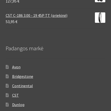
127,95
€
CST C-186 3.00 - 19 45P TT (priekinė)
53,95
€
Padangos markė
Avon
Bridgestone
Continental
CST
Dunlop