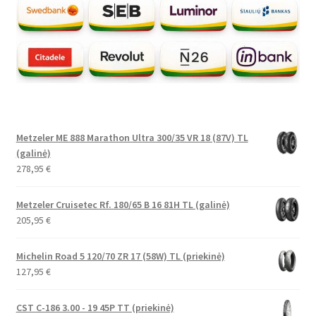
Metzeler ME 888 Marathon Ultra 300/35 VR 18 (87V) TL
(galinė)
278,95
€
Metzeler Cruisetec Rf. 180/65 B 16 81H TL (galinė)
205,95
€
Michelin Road 5 120/70 ZR 17 (58W) TL (priekinė)
127,95
€
CST C-186 3.00 - 19 45P TT (priekinė)