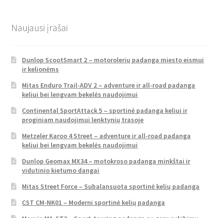
Naujausi įrašai
Dunlop ScootSmart 2 – motorolerių padanga miesto eismui
ir kelionėms
Mitas Enduro Trail-ADV 2 – adventure ir all-road padanga
keliui bei lengvam bekelės naudojimui
Continental SportAttack 5 – sportinė padanga keliui ir
proginiam naudojimui lenktynių trasoje
Metzeler Karoo 4 Street – adventure ir all-road padanga
keliui bei lengvam bekelės naudojimui
Dunlop Geomax MX34 – motokroso padanga minkštai ir
vidutinio kietumo dangai
Mitas Street Force – Subalansuota sportinė kelių padanga
CST CM-NK01 – Moderni sportinė kelių padanga