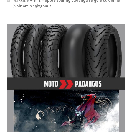
Maxxis MA-ST3 – Sport-touring padanga su geru sukibimu
įvairiomis sąlygomis