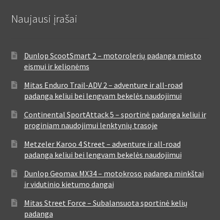
Naujausi įrašai
Dunlop ScootSmart 2 – motorolerių padanga miesto
eismui ir kelionėms
Mitas Enduro Trail-ADV 2 – adventure ir all-road
padanga keliui bei lengvam bekelės naudojimui
Continental SportAttack 5 – sportinė padanga keliui ir
proginiam naudojimui lenktynių trasoje
Metzeler Karoo 4 Street – adventure ir all-road
padanga keliui bei lengvam bekelės naudojimui
Dunlop Geomax MX34 – motokroso padanga minkštai
ir vidutinio kietumo dangai
Mitas Street Force – Subalansuota sportinė kelių
padanga