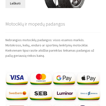
Leškoti
Motociklų ir mopedų padangos
Nebrangios motociklų padangos: visos esamos markės.
Motokroso, kelių, enduro ar sportinių lenktynių motociklai.
Kiekvienam tipui rasite atidžiai parinktas tinkamas padangas už
pačią geriausią rinkos kainą.