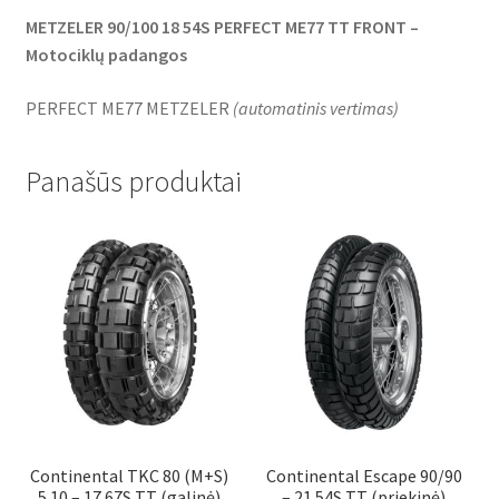
METZELER 90/100 18 54S PERFECT ME77 TT FRONT –
Motociklų padangos
PERFECT ME77 METZELER
(
automatinis vertimas
)
Panašūs produktai
Continental TKC 80 (M+S)
Continental Escape 90/90
5.10 – 17 67S TT (galinė)
– 21 54S TT (priekinė)