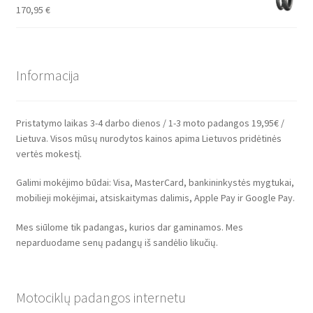
170,95
€
Informacija
Pristatymo laikas 3-4 darbo dienos / 1-3 moto padangos 19,95€ /
Lietuva. Visos mūsų nurodytos kainos apima Lietuvos pridėtinės
vertės mokestį.
Galimi mokėjimo būdai: Visa, MasterCard, bankininkystės mygtukai,
mobilieji mokėjimai, atsiskaitymas dalimis, Apple Pay ir Google Pay.
Mes siūlome tik padangas, kurios dar gaminamos. Mes
neparduodame senų padangų iš sandėlio likučių.
Motociklų padangos internetu