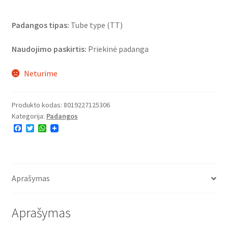
Padangos tipas:
Tube type (TT)
Naudojimo paskirtis:
Priekinė padanga
Neturime
Produkto kodas:
8019227125306
Kategorija:
Padangos
F
T
W
a
w
h
c
i
a
e
t
t
b
t
s
o
e
A
o
r
p
Aprašymas
k
p
Aprašymas