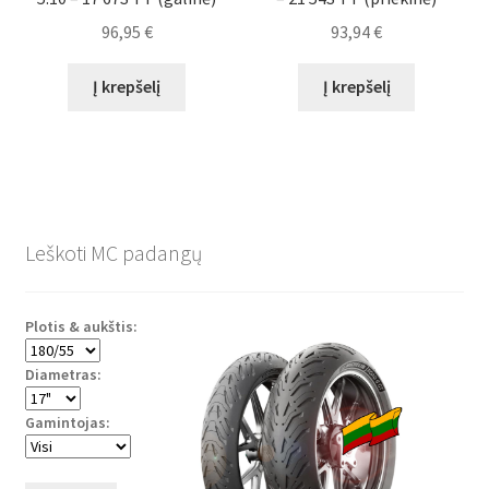
96,95
€
93,94
€
Į krepšelį
Į krepšelį
Leškoti MC padangų
Plotis & aukštis:
Diametras:
Gamintojas: