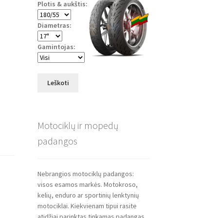
Plotis & aukštis:
Diametras:
Gamintojas:
Leškoti
Motociklų ir mopedų
padangos
Nebrangios motociklų padangos:
visos esamos markės. Motokroso,
kelių, enduro ar sportinių lenktynių
motociklai. Kiekvienam tipui rasite
atidžiai parinktas tinkamas padangas