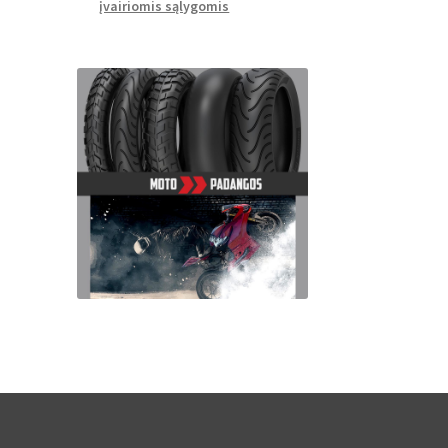
įvairiomis sąlygomis