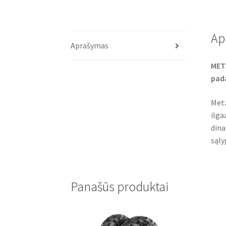
Ap
Aprašymas
MET
pad
Metz
ilga
dina
sąly
Panašūs produktai