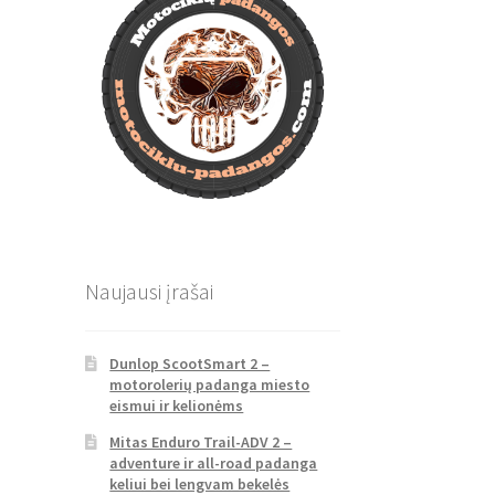
Naujausi įrašai
Dunlop ScootSmart 2 –
motorolerių padanga miesto
eismui ir kelionėms
Mitas Enduro Trail-ADV 2 –
adventure ir all-road padanga
keliui bei lengvam bekelės