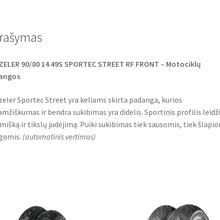
e
t
t
b
t
s
o
e
A
o
r
p
rašymas
k
p
ZELER 90/80 14 49S SPORTEC STREET RF FRONT – Motociklų
angos
eler Sportec Street yra keliams skirta padanga, kurios
amžiškumas ir bendra sukibimas yra didelis. Sportinis profilis leidž
mišką ir tikslų judėjimą. Puiki sukibimas tiek sausomis, tiek šlapi
gomis.
(
automatinis vertimas
)