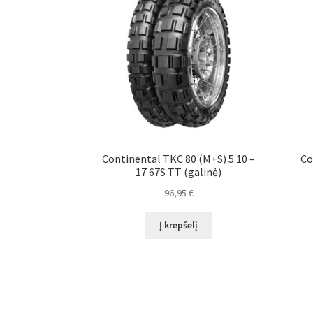
Continental TKC 80 (M+S) 5.10 –
Co
17 67S TT (galinė)
96,95
€
Į krepšelį