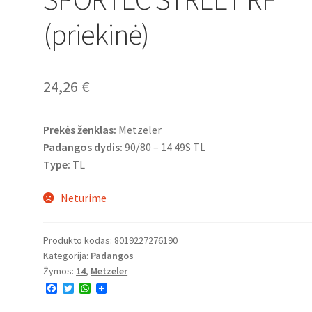
(priekinė)
24,26
€
Prekės ženklas:
Metzeler
Padangos dydis:
90/80 – 14 49S TL
Type:
TL
Neturime
Produkto kodas:
8019227276190
Kategorija:
Padangos
Žymos:
14
,
Metzeler
F
T
W
a
w
h
c
i
a