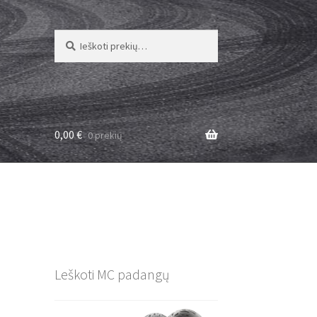
Ieškoti:
Ieškoti
0,00
€
0 prekių
Leškoti MC padangų