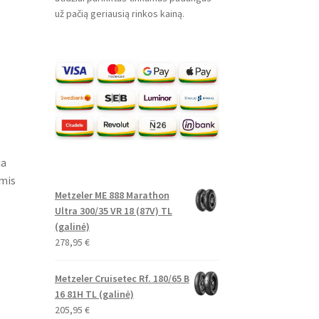
už pačią geriausią rinkos kainą.
ia
omis
Metzeler ME 888 Marathon
Ultra 300/35 VR 18 (87V) TL
(galinė)
278,95
€
Metzeler Cruisetec Rf. 180/65 B
16 81H TL (galinė)
205,95
€