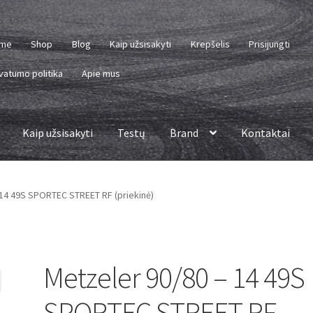
me
Shop
Blog
Kaip užsisakyti
Krepšelis
Prisijungti
vatumo politika
Apie mus
Kaip užsisakyti
Testų
Brand
Kontaktai
 14 49S SPORTEC STREET RF (priekinė)
Metzeler 90/80 – 14 49S
SPORTEC STREET RF