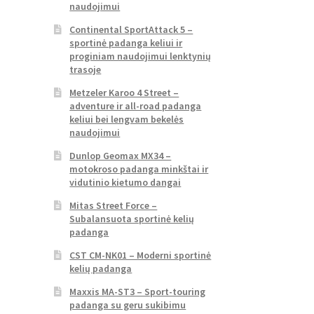
naudojimui
Continental SportAttack 5 –
sportinė padanga keliui ir
proginiam naudojimui lenktynių
trasoje
Metzeler Karoo 4 Street –
adventure ir all-road padanga
keliui bei lengvam bekelės
naudojimui
Dunlop Geomax MX34 –
motokroso padanga minkštai ir
vidutinio kietumo dangai
Mitas Street Force –
Subalansuota sportinė kelių
padanga
CST CM-NK01 – Moderni sportinė
kelių padanga
Maxxis MA-ST3 – Sport-touring
padanga su geru sukibimu