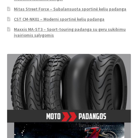
Mitas Street Force – Subalansuota sportinė kelių padanga
CST CM-NK01 – Moderni sportinė kelių padanga
Maxxis MA-ST3 – Sport-touring padanga su geru sukibimu
įvairiomis sąlygomis