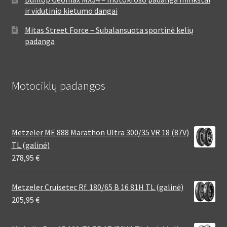
ir vidutinio kietumo dangai
Mitas Street Force – Subalansuota sportinė kelių
padanga
Motociklų padangos
Metzeler ME 888 Marathon Ultra 300/35 VR 18 (87V)
TL (galinė)
278,95
€
Metzeler Cruisetec Rf. 180/65 B 16 81H TL (galinė)
205,95
€