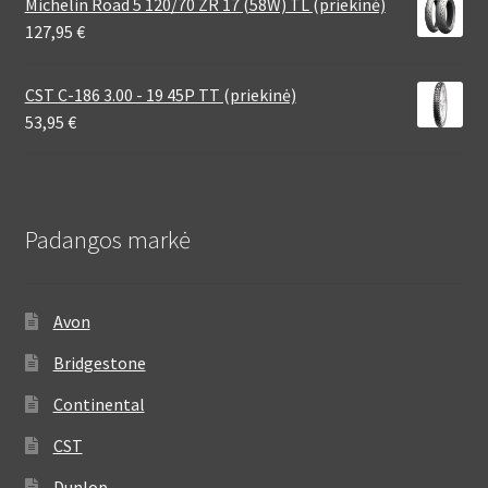
Michelin Road 5 120/70 ZR 17 (58W) TL (priekinė)
127,95
€
CST C-186 3.00 - 19 45P TT (priekinė)
53,95
€
Padangos markė
Avon
Bridgestone
Continental
CST
Dunlop