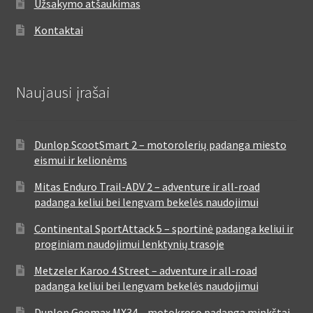
Užsakymo atšaukimas
Kontaktai
Naujausi įrašai
Dunlop ScootSmart 2 – motorolerių padanga miesto
eismui ir kelionėms
Mitas Enduro Trail-ADV 2 – adventure ir all-road
padanga keliui bei lengvam bekelės naudojimui
Continental SportAttack 5 – sportinė padanga keliui ir
proginiam naudojimui lenktynių trasoje
Metzeler Karoo 4 Street – adventure ir all-road
padanga keliui bei lengvam bekelės naudojimui
Dunlop Geomax MX34 – motokroso padanga minkštai