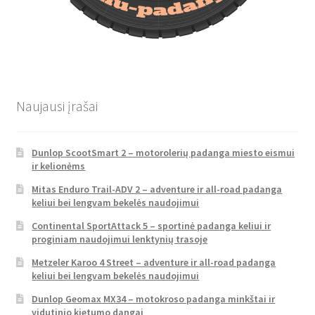
Naujausi įrašai
Dunlop ScootSmart 2 – motorolerių padanga miesto eismui
ir kelionėms
Mitas Enduro Trail-ADV 2 – adventure ir all-road padanga
keliui bei lengvam bekelės naudojimui
Continental SportAttack 5 – sportinė padanga keliui ir
proginiam naudojimui lenktynių trasoje
Metzeler Karoo 4 Street – adventure ir all-road padanga
keliui bei lengvam bekelės naudojimui
Dunlop Geomax MX34 – motokroso padanga minkštai ir
vidutinio kietumo dangai