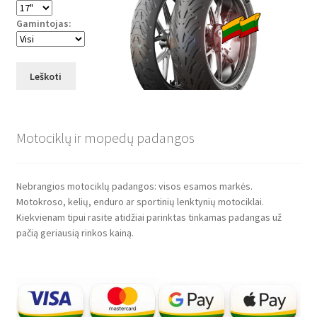
Gamintojas:
Leškoti
Motociklų ir mopedų padangos
Nebrangios motociklų padangos: visos esamos markės.
Motokroso, kelių, enduro ar sportinių lenktynių motociklai.
Kiekvienam tipui rasite atidžiai parinktas tinkamas padangas už
pačią geriausią rinkos kainą.