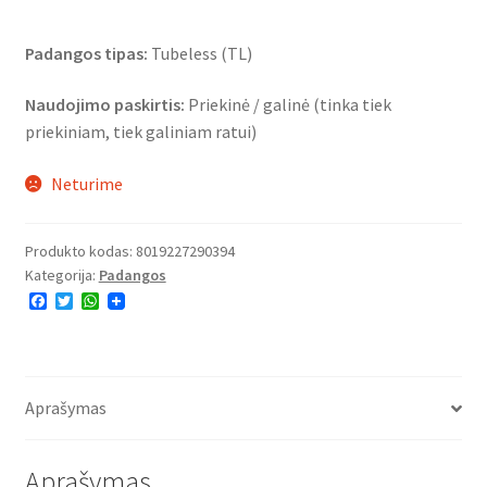
Padangos tipas:
Tubeless (TL)
Naudojimo paskirtis:
Priekinė / galinė (tinka tiek
priekiniam, tiek galiniam ratui)
Neturime
Produkto kodas:
8019227290394
Kategorija:
Padangos
F
T
W
a
w
h
c
i
a
e
t
t
b
t
s
o
e
A
o
r
p
Aprašymas
k
p
Aprašymas