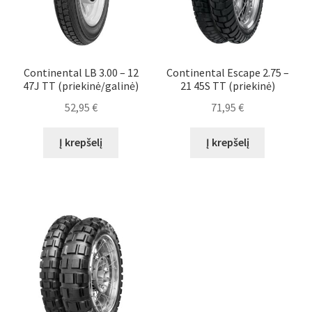
Continental LB 3.00 – 12
Continental Escape 2.75 –
47J TT (priekinė/galinė)
21 45S TT (priekinė)
52,95
€
71,95
€
Į krepšelį
Į krepšelį