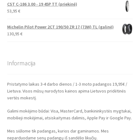
CST C-186 3.00 - 19 45P TT (priekinė)
53,95
€
Michelin Pilot Power 2CT 190/50 ZR 17 (73W) TL (galinė)
130,95
€
Informacija
Pristatymo laikas 3-4 darbo dienos / 1-3 moto padangos 19,95€ /
Lietuva. Visos mūsų nurodytos kainos apima Lietuvos pridėtinės
vertės mokestį.
Galimi mokėjimo būdai: Visa, MasterCard, bankininkystės mygtukai,
mobilieji mokėjimai, atsiskaitymas dalimis, Apple Pay ir Google Pay.
Mes siūlome tik padangas, kurios dar gaminamos. Mes
neparduodame senų padangų iš sandėlio likučių.