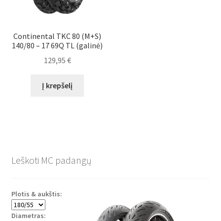
Continental TKC 80 (M+S)
140/80 – 17 69Q TL (galinė)
129,95
€
Į krepšelį
Leškoti MC padangų
Plotis & aukštis:
Diametras: