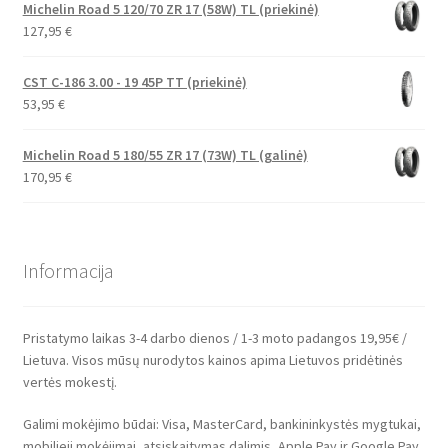
Michelin Road 5 120/70 ZR 17 (58W) TL (priekinė)
127,95
€
CST C-186 3.00 - 19 45P TT (priekinė)
53,95
€
Michelin Road 5 180/55 ZR 17 (73W) TL (galinė)
170,95
€
Informacija
Pristatymo laikas 3-4 darbo dienos / 1-3 moto padangos 19,95€ /
Lietuva. Visos mūsų nurodytos kainos apima Lietuvos pridėtinės
vertės mokestį.
Galimi mokėjimo būdai: Visa, MasterCard, bankininkystės mygtukai,
mobilieji mokėjimai, atsiskaitymas dalimis, Apple Pay ir Google Pay.