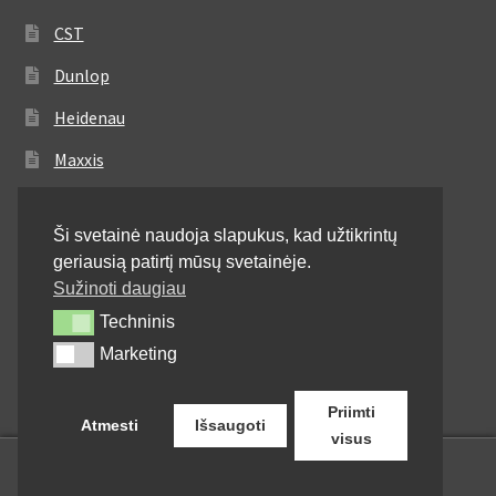
CST
Dunlop
Heidenau
Maxxis
Metzeler
Ši svetainė naudoja slapukus, kad užtikrintų
Michelin
geriausią patirtį mūsų svetainėje.
Mitas
Sužinoti daugiau
Techninis
Techninis
Pirelli
Marketing
Marketing
Shinko
Priimti
Atmesti
Išsaugoti
visus
0
Ieškoti:
Ieškoti