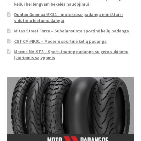
keliui bei lengvam bekelės naudojimui
Dunlop Geomax MX34 – motokroso padanga minkštai ir
vidutinio kietumo dangai
Mitas Street Force – Subalansuota sportinė kelių padanga
CST CM-NK01 – Moderni sportinė kelių padanga
Maxxis MA-ST3 – Sport-touring padanga su geru sukibimu
įvairiomis sąlygomis