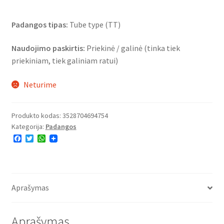
Padangos tipas:
Tube type (TT)
Naudojimo paskirtis:
Priekinė / galinė (tinka tiek
priekiniam, tiek galiniam ratui)
Neturime
Produkto kodas:
3528704694754
Kategorija:
Padangos
F
T
W
a
w
h
c
i
a
e
t
t
b
t
s
o
e
A
o
r
p
Aprašymas
k
p
Aprašymas