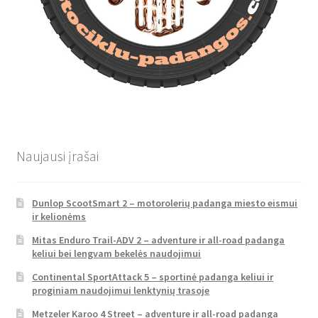
Naujausi įrašai
Dunlop ScootSmart 2 – motorolerių padanga miesto eismui
ir kelionėms
Mitas Enduro Trail-ADV 2 – adventure ir all-road padanga
keliui bei lengvam bekelės naudojimui
Continental SportAttack 5 – sportinė padanga keliui ir
proginiam naudojimui lenktynių trasoje
Metzeler Karoo 4 Street – adventure ir all-road padanga