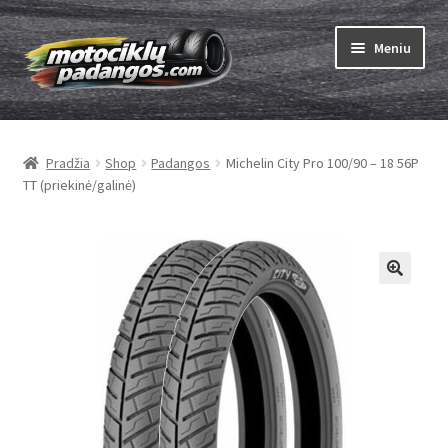
Pereiti
Pereiti
Meniu
prie
prie
meniu
turinio
Išskleist
Padangos
sub-
Pradžia
Shop
Padangos
Michelin City Pro 100/90 – 18 56P
menu
Išskleist
Kameros
TT (priekinė/galinė)
sub-
menu
Išskleist
ABC
sub-
menu
Kaip užsisakyti
Testų
Išskleist
Brand
sub-
menu
Kontaktai