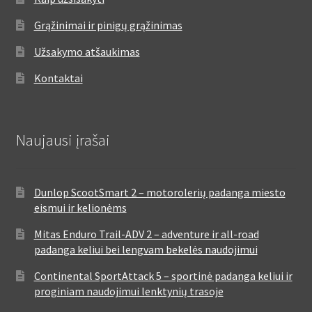
Grąžinimai ir pinigų grąžinimas
Užsakymo atšaukimas
Kontaktai
Naujausi įrašai
Dunlop ScootSmart 2 – motorolerių padanga miesto
eismui ir kelionėms
Mitas Enduro Trail-ADV 2 – adventure ir all-road
padanga keliui bei lengvam bekelės naudojimui
Continental SportAttack 5 – sportinė padanga keliui ir
proginiam naudojimui lenktynių trasoje