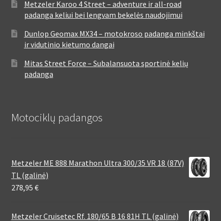
Metzeler Karoo 4 Street – adventure ir all-road
padanga keliui bei lengvam bekelės naudojimui
Dunlop Geomax MX34 – motokroso padanga minkštai
ir vidutinio kietumo dangai
Mitas Street Force – Subalansuota sportinė kelių
padanga
Motociklų padangos
Metzeler ME 888 Marathon Ultra 300/35 VR 18 (87V)
TL (galinė)
278,95
€
Metzeler Cruisetec Rf. 180/65 B 16 81H TL (galinė)