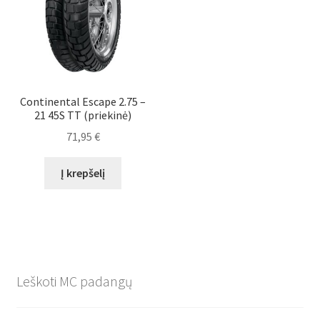
Continental Escape 2.75 –
21 45S TT (priekinė)
71,95
€
Į krepšelį
Leškoti MC padangų