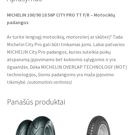
MICHELIN 100/90 18 56P CITY PRO TT F/R – Motociklų
padangos
Ar turite lengvąjį motociklą, motorolerį ar skūterį? Tada
Michelin City Pro gali būti tinkamas jums. Labai patvarios
MICHELIN City Pro padangos, kurios suteikia puikų
atsparumą įpjovimams bet kokiomis sąlygomis ir yra
ilgaamžės. Dėka MICHELIN OVERLAP TECHNOLOGY (MOT)
technologijos, šioms padangoms yra maža įpjovimo
tikimybė.
(
automatinis vertimas
)
Panašūs produktai