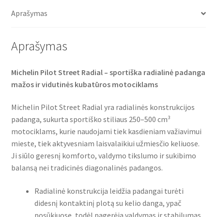
o
e
A
TL
o
r
p
Aprašymas
(galinė)
k
p
Aprašymas
Michelin Pilot Street Radial – sportiška radialinė padanga
mažos ir vidutinės kubatūros motociklams
Michelin Pilot Street Radial yra radialinės konstrukcijos
padanga, sukurta sportiško stiliaus 250–500 cm³
motociklams, kurie naudojami tiek kasdieniam važiavimui
mieste, tiek aktyvesniam laisvalaikiui užmiesčio keliuose.
Ji siūlo geresnį komforto, valdymo tikslumo ir sukibimo
balansą nei tradicinės diagonalinės padangos.
Radialinė konstrukcija leidžia padangai turėti
didesnį kontaktinį plotą su kelio danga, ypač
posūkiuose, todėl pagerėja valdymas ir stabilumas.