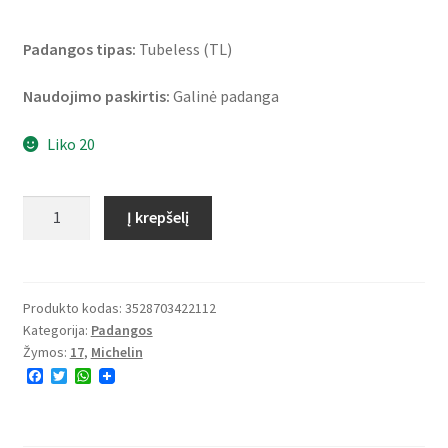
Padangos tipas:
Tubeless (TL)
Naudojimo paskirtis:
Galinė padanga
Liko 20
produkto
Į krepšelį
kiekis:
Michelin
Pilot
Street
Produkto kodas:
3528703422112
Kategorija:
Padangos
Radial
Žymos:
17
,
Michelin
160/60
F
T
W
R
a
w
h
17
c
i
a
e
t
t
69H
b
t
s