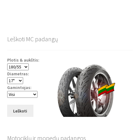
Leškoti MC padangų
Plotis & aukštis:
Diametras:
Gamintojas:
Leškoti
Motociklų ir mopedų padangos