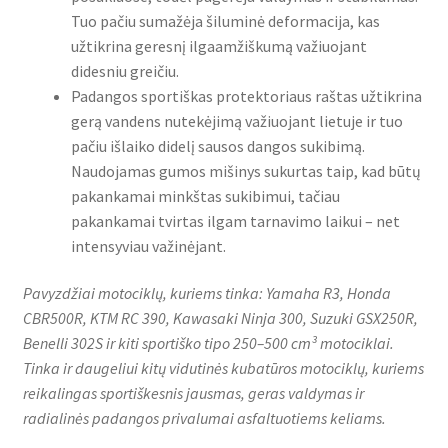
Tuo pačiu sumažėja šiluminė deformacija, kas
užtikrina geresnį ilgaamžiškumą važiuojant
didesniu greičiu.
Padangos sportiškas protektoriaus raštas užtikrina
gerą vandens nutekėjimą važiuojant lietuje ir tuo
pačiu išlaiko didelį sausos dangos sukibimą.
Naudojamas gumos mišinys sukurtas taip, kad būtų
pakankamai minkštas sukibimui, tačiau
pakankamai tvirtas ilgam tarnavimo laikui – net
intensyviau važinėjant.
Pavyzdžiai motociklų, kuriems tinka: Yamaha R3, Honda
CBR500R, KTM RC 390, Kawasaki Ninja 300, Suzuki GSX250R,
Benelli 302S ir kiti sportiško tipo 250–500 cm³ motociklai.
Tinka ir daugeliui kitų vidutinės kubatūros motociklų, kuriems
reikalingas sportiškesnis jausmas, geras valdymas ir
radialinės padangos privalumai asfaltuotiems keliams.