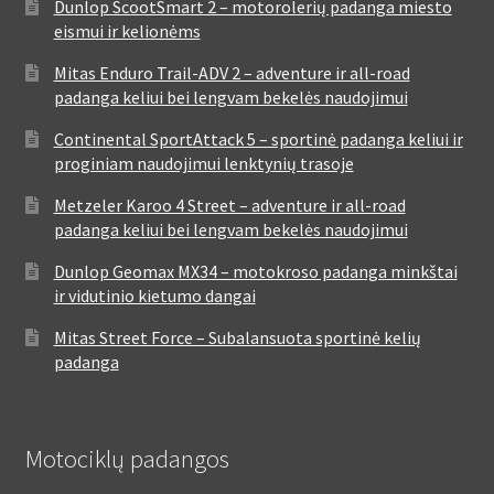
Dunlop ScootSmart 2 – motorolerių padanga miesto
eismui ir kelionėms
Mitas Enduro Trail-ADV 2 – adventure ir all-road
padanga keliui bei lengvam bekelės naudojimui
Continental SportAttack 5 – sportinė padanga keliui ir
proginiam naudojimui lenktynių trasoje
Metzeler Karoo 4 Street – adventure ir all-road
padanga keliui bei lengvam bekelės naudojimui
Dunlop Geomax MX34 – motokroso padanga minkštai
ir vidutinio kietumo dangai
Mitas Street Force – Subalansuota sportinė kelių
padanga
Motociklų padangos