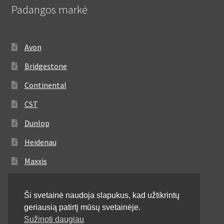
Padangos markė
Avon
Bridgestone
Continental
CST
Dunlop
Heidenau
Maxxis
Metzeler
Ši svetainė naudoja slapukus, kad užtikrintų
Michelin
geriausią patirtį mūsų svetainėje.
Mitas
Sužinoti daugiau