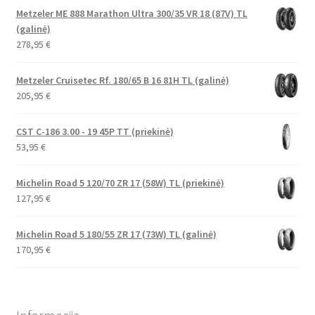
Metzeler ME 888 Marathon Ultra 300/35 VR 18 (87V) TL
(galinė)
278,95
€
Metzeler Cruisetec Rf. 180/65 B 16 81H TL (galinė)
205,95
€
CST C-186 3.00 - 19 45P TT (priekinė)
53,95
€
Michelin Road 5 120/70 ZR 17 (58W) TL (priekinė)
127,95
€
Michelin Road 5 180/55 ZR 17 (73W) TL (galinė)
170,95
€