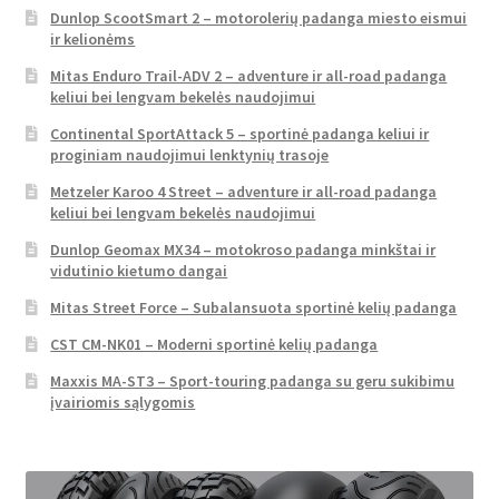
Dunlop ScootSmart 2 – motorolerių padanga miesto eismui
ir kelionėms
Mitas Enduro Trail-ADV 2 – adventure ir all-road padanga
keliui bei lengvam bekelės naudojimui
Continental SportAttack 5 – sportinė padanga keliui ir
proginiam naudojimui lenktynių trasoje
Metzeler Karoo 4 Street – adventure ir all-road padanga
keliui bei lengvam bekelės naudojimui
Dunlop Geomax MX34 – motokroso padanga minkštai ir
vidutinio kietumo dangai
Mitas Street Force – Subalansuota sportinė kelių padanga
CST CM-NK01 – Moderni sportinė kelių padanga
Maxxis MA-ST3 – Sport-touring padanga su geru sukibimu
įvairiomis sąlygomis