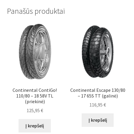
Panašūs produktai
Continental ContiGo!
Continental Escape 130/80
110/80 – 18 58V TL
– 17 65S TT (galinė)
(priekinė)
116,95
€
125,95
€
Į krepšelį
Į krepšelį