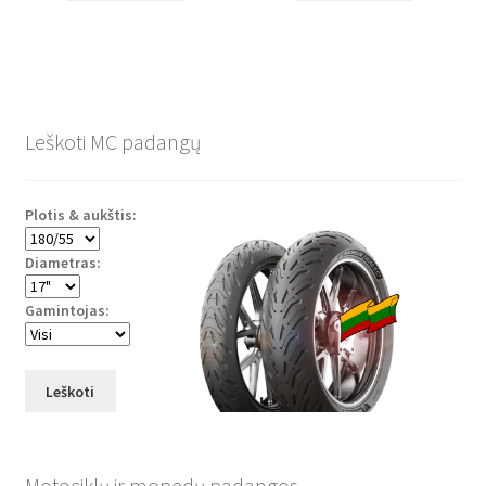
Leškoti MC padangų
Plotis & aukštis:
Diametras:
Gamintojas:
Leškoti
Motociklų ir mopedų padangos