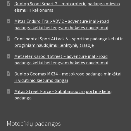
Dunlop ScootSmart 2 – motorolerių padanga miesto
eismui ir kelionėms
Mitas Enduro Trail-ADV 2 – adventure ir all-road
padanga keliui bei lengvam bekelės naudojimui
Continental SportAttack 5 – sportinė padanga keliui ir
proginiam naudojimui lenktynių trasoje
Metzeler Karoo 4 Street – adventure ir all-road
padanga keliui bei lengvam bekelės naudojimui
Dunlop Geomax MX34 – motokroso padanga minkštai
ir vidutinio kietumo dangai
Mitas Street Force – Subalansuota sportinė kelių
padanga
Motociklų padangos