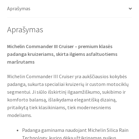
o
e
A
TL
o
r
p
Aprašymas
(galinė)
k
p
Aprašymas
Michelin Commander III Cruiser – premium klasės
padanga kruizeriams, skirta ilgiems asfaltuotiems
maršrutams
Michelin Commander III Cruiser yra aukščiausios kokybės
padanga, sukurta specialiai kruizerių ir custom motociklų
segmentui. Ji siūlo išskirtinį ilgaamžiškumo, sukibimo ir
komforto balansą, išlaikydama elegantišką dizainą,
pritaikytą tiek klasikiniams, tiek modernesniems
modeliams.
Padanga gaminama naudojant Michelin Silica Rain
Technology, kurios dėka užtikrinamas puikus