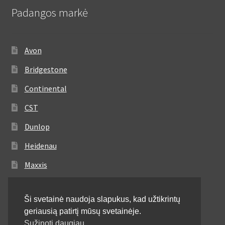
Padangos markė
Avon
Bridgestone
Continental
CST
Dunlop
Heidenau
Maxxis
Metzeler
Ši svetainė naudoja slapukus, kad užtikrintų
Michelin
geriausią patirtį mūsų svetainėje.
Mitas
Sužinoti daugiau