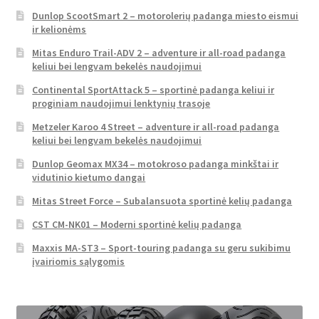
Dunlop ScootSmart 2 – motorolerių padanga miesto eismui
ir kelionėms
Mitas Enduro Trail-ADV 2 – adventure ir all-road padanga
keliui bei lengvam bekelės naudojimui
Continental SportAttack 5 – sportinė padanga keliui ir
proginiam naudojimui lenktynių trasoje
Metzeler Karoo 4 Street – adventure ir all-road padanga
keliui bei lengvam bekelės naudojimui
Dunlop Geomax MX34 – motokroso padanga minkštai ir
vidutinio kietumo dangai
Mitas Street Force – Subalansuota sportinė kelių padanga
CST CM-NK01 – Moderni sportinė kelių padanga
Maxxis MA-ST3 – Sport-touring padanga su geru sukibimu
įvairiomis sąlygomis