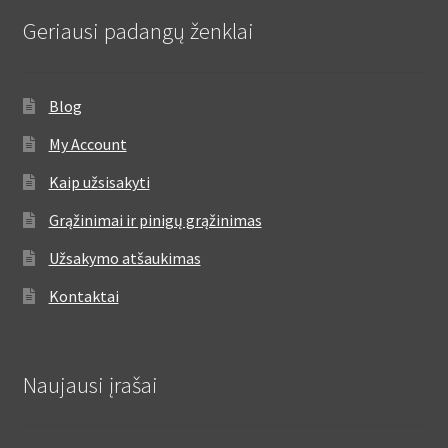
Geriausi padangų ženklai
Blog
My Account
Kaip užsisakyti
Grąžinimai ir pinigų grąžinimas
Užsakymo atšaukimas
Kontaktai
Naujausi įrašai