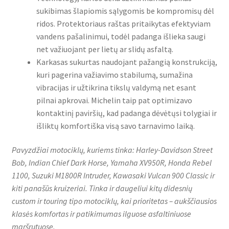
sukibimas šlapiomis sąlygomis be kompromisų dėl
ridos. Protektoriaus raštas pritaikytas efektyviam
vandens pašalinimui, todėl padanga išlieka saugi
net važiuojant per lietų ar slidų asfaltą.
Karkasas sukurtas naudojant pažangią konstrukciją,
kuri pagerina važiavimo stabilumą, sumažina
vibracijas ir užtikrina tikslų valdymą net esant
pilnai apkrovai. Michelin taip pat optimizavo
kontaktinį paviršių, kad padanga dėvėtųsi tolygiai ir
išliktų komfortiška visą savo tarnavimo laiką.
Pavyzdžiai motociklų, kuriems tinka: Harley-Davidson Street
Bob, Indian Chief Dark Horse, Yamaha XV950R, Honda Rebel
1100, Suzuki M1800R Intruder, Kawasaki Vulcan 900 Classic ir
kiti panašūs kruizeriai. Tinka ir daugeliui kitų didesnių
custom ir touring tipo motociklų, kai prioritetas – aukščiausios
klasės komfortas ir patikimumas ilguose asfaltiniuose
maršrutuose.