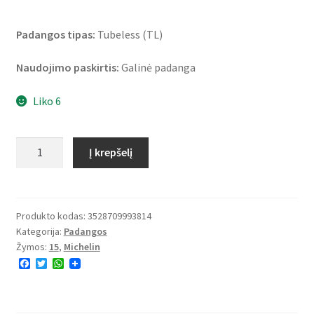
Padangos tipas:
Tubeless (TL)
Naudojimo paskirtis:
Galinė padanga
Liko 6
produkto
Į krepšelį
kiekis:
Michelin
Commander
3
Produkto kodas:
3528709993814
Kategorija:
Padangos
Cruiser
Žymos:
15
,
Michelin
180/70
F
T
W
B
a
w
h
15
c
i
a
e
t
t
76H
b
t
s