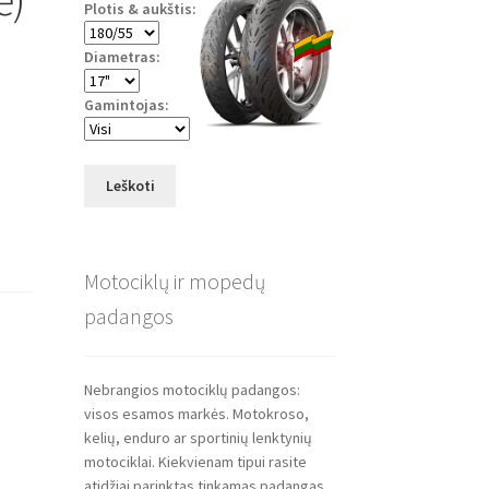
Plotis & aukštis:
Diametras:
Gamintojas:
Leškoti
Motociklų ir mopedų
padangos
Nebrangios motociklų padangos:
visos esamos markės. Motokroso,
kelių, enduro ar sportinių lenktynių
motociklai. Kiekvienam tipui rasite
atidžiai parinktas tinkamas padangas