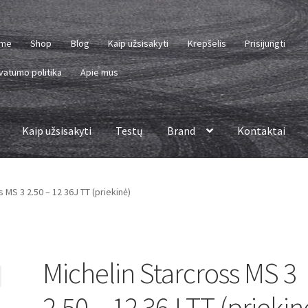
me
Shop
Blog
Kaip užsisakyti
Krepšelis
Prisijungti
vatumo politika
Apie mus
Kaip užsisakyti
Testų
Brand
Kontaktai
 MS 3 2.50 – 12 36J TT (priekinė)
Michelin Starcross MS 3
2.50 – 12 36J TT (priekin