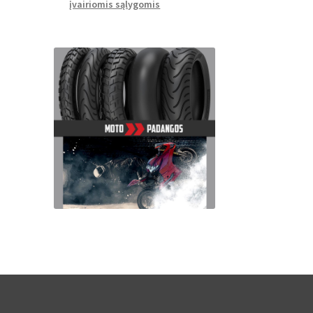
įvairiomis sąlygomis