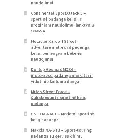
naudojimui
Continental SportAttack 5 –
sportinė padanga keliui ir
proginiam naudojimui lenktynių
trasoje
Metzeler Karoo 4 Street –
adventure ir all-road padanga
keliui bei lengvam bekelės
naudojimui
Dunlop Geomax MX34 –
motokroso padanga minkštai ir
vidutinio kietumo dangai
Mitas Street Force –
Subalansuota sportinė kelių
padanga
CST CM-NK01 – Moderni sportinė
kelių padanga
Maxxis MA-ST3 – Sport-touring
padanga su geru sukibimu