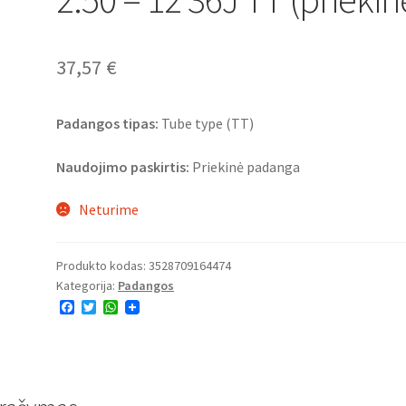
37,57
€
Padangos tipas:
Tube type (TT)
Naudojimo paskirtis:
Priekinė padanga
Neturime
Produkto kodas:
3528709164474
Kategorija:
Padangos
F
T
W
a
w
h
c
i
a
e
t
t
b
t
s
o
e
A
o
r
p