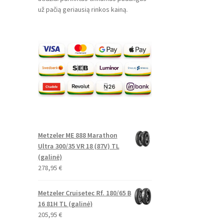
už pačią geriausią rinkos kainą.
Metzeler ME 888 Marathon
Ultra 300/35 VR 18 (87V) TL
(galinė)
278,95
€
Metzeler Cruisetec Rf. 180/65 B
16 81H TL (galinė)
205,95
€