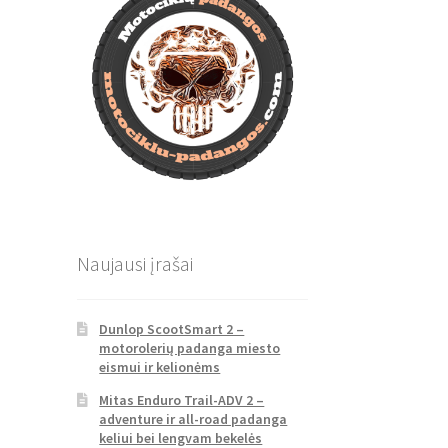
Naujausi įrašai
Dunlop ScootSmart 2 –
motorolerių padanga miesto
eismui ir kelionėms
Mitas Enduro Trail-ADV 2 –
adventure ir all-road padanga
keliui bei lengvam bekelės