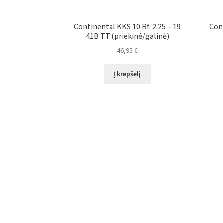
Continental KKS 10 Rf. 2.25 – 19
Con
41B TT (priekinė/galinė)
46,95
€
Į krepšelį