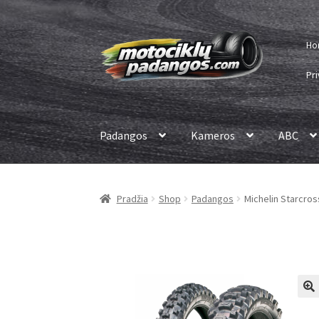
Pereiti
Pereiti
Ho
prie
prie
meniu
turinio
Pri
Padangos
Kameros
ABC
Pradžia
Shop
Padangos
Michelin Starcross