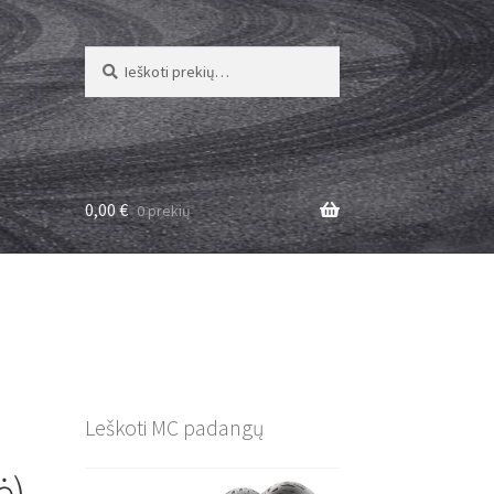
Ieškoti:
Ieškoti
0,00
€
0 prekių
Leškoti MC padangų
ė)