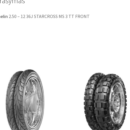
rašymas
k
p
elin
2.50 – 12 36J STARCROSS MS 3 TT FRONT