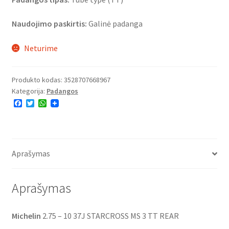
Naudojimo paskirtis:
Galinė padanga
Neturime
Produkto kodas:
3528707668967
Kategorija:
Padangos
F
T
W
a
w
h
c
i
a
e
t
t
b
t
s
o
e
A
o
r
p
Aprašymas
k
p
Aprašymas
Michelin
2.75 – 10 37J STARCROSS MS 3 TT REAR