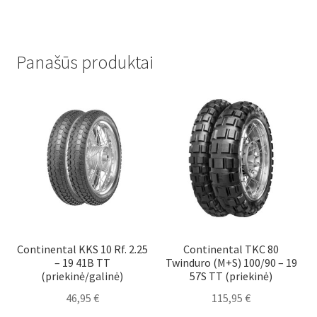
Panašūs produktai
Continental KKS 10 Rf. 2.25
Continental TKC 80
– 19 41B TT
Twinduro (M+S) 100/90 – 19
(priekinė/galinė)
57S TT (priekinė)
46,95
€
115,95
€