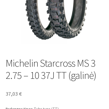
Michelin Starcross MS 3
2.75 – 10 37J TT (galinė)
37,03
€
Padangos tipas:
Tube type (TT)