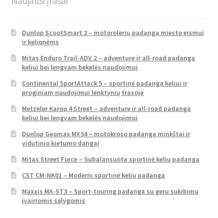
Naujausi įrašai
Dunlop ScootSmart 2 – motorolerių padanga miesto eismui
ir kelionėms
Mitas Enduro Trail-ADV 2 – adventure ir all-road padanga
keliui bei lengvam bekelės naudojimui
Continental SportAttack 5 – sportinė padanga keliui ir
proginiam naudojimui lenktynių trasoje
Metzeler Karoo 4 Street – adventure ir all-road padanga
keliui bei lengvam bekelės naudojimui
Dunlop Geomax MX34 – motokroso padanga minkštai ir
vidutinio kietumo dangai
Mitas Street Force – Subalansuota sportinė kelių padanga
CST CM-NK01 – Moderni sportinė kelių padanga
Maxxis MA-ST3 – Sport-touring padanga su geru sukibimu
įvairiomis sąlygomis