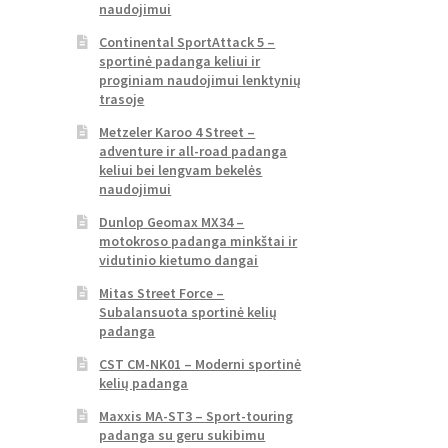
naudojimui
Continental SportAttack 5 –
sportinė padanga keliui ir
proginiam naudojimui lenktynių
trasoje
Metzeler Karoo 4 Street –
adventure ir all-road padanga
keliui bei lengvam bekelės
naudojimui
Dunlop Geomax MX34 –
motokroso padanga minkštai ir
vidutinio kietumo dangai
Mitas Street Force –
Subalansuota sportinė kelių
padanga
CST CM-NK01 – Moderni sportinė
kelių padanga
Maxxis MA-ST3 – Sport-touring
padanga su geru sukibimu