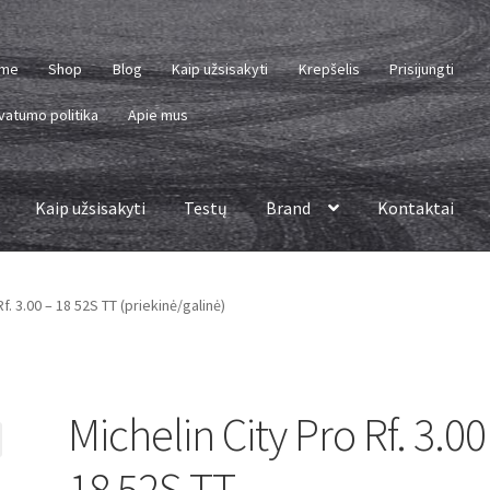
me
Shop
Blog
Kaip užsisakyti
Krepšelis
Prisijungti
vatumo politika
Apie mus
Kaip užsisakyti
Testų
Brand
Kontaktai
Rf. 3.00 – 18 52S TT (priekinė/galinė)
Michelin City Pro Rf. 3.00
18 52S TT