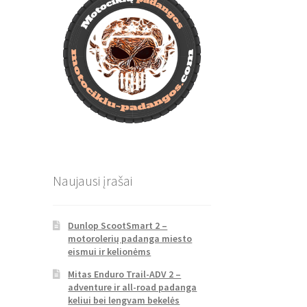
Naujausi įrašai
Dunlop ScootSmart 2 –
motorolerių padanga miesto
eismui ir kelionėms
Mitas Enduro Trail-ADV 2 –
adventure ir all-road padanga
keliui bei lengvam bekelės