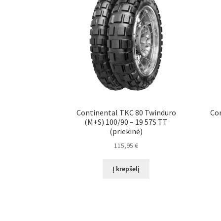
Continental TKC 80 Twinduro
Con
(M+S) 100/90 – 19 57S TT
(priekinė)
115,95
€
Į krepšelį