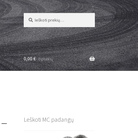
Ieškoti:
Ieškoti
0,00
€
0 prekių
 –
Leškoti MC padangų