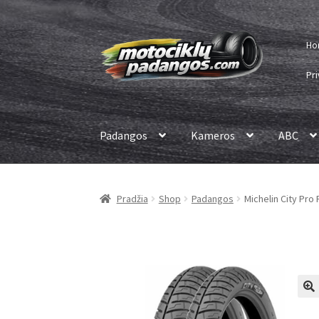
Pereiti
Pereiti
Ho
prie
prie
meniu
turinio
Pri
Padangos
Kameros
ABC
Pradžia
Shop
Padangos
Michelin City Pro 