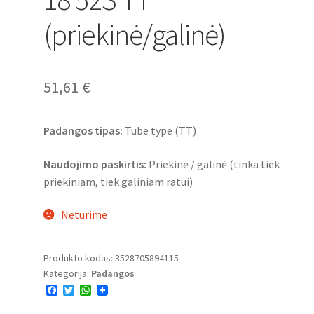
(priekinė/galinė)
51,61
€
Padangos tipas:
Tube type (TT)
Naudojimo paskirtis:
Priekinė / galinė (tinka tiek
priekiniam, tiek galiniam ratui)
Neturime
Produkto kodas:
3528705894115
Kategorija:
Padangos
F
T
W
a
w
h
c
i
a