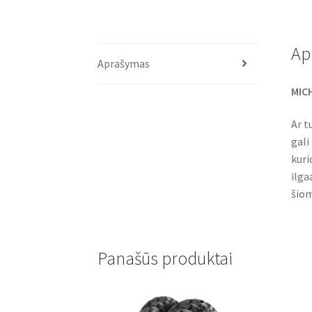
Ap
Aprašymas
MICH
Ar t
gali
kuri
ilg
šiom
Panašūs produktai