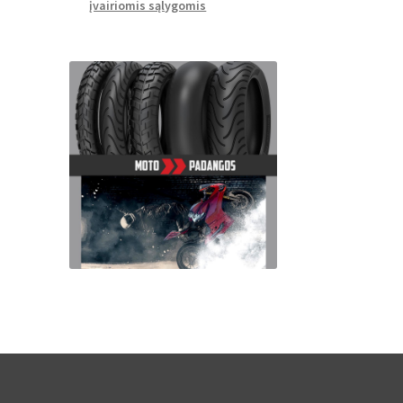
įvairiomis sąlygomis