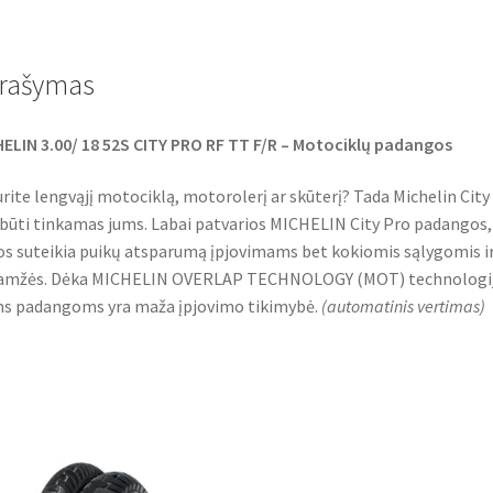
e
t
t
b
t
s
o
e
A
o
r
p
rašymas
k
p
ELIN 3.00/ 18 52S CITY PRO RF TT F/R – Motociklų padangos
urite lengvąjį motociklą, motorolerį ar skūterį? Tada Michelin City
 būti tinkamas jums. Labai patvarios MICHELIN City Pro padangos,
os suteikia puikų atsparumą įpjovimams bet kokiomis sąlygomis ir
aamžės. Dėka MICHELIN OVERLAP TECHNOLOGY (MOT) technologij
s padangoms yra maža įpjovimo tikimybė.
(
automatinis vertimas
)