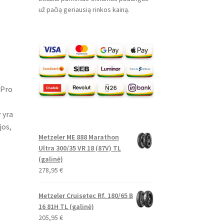
už pačią geriausią rinkos kainą.
 Pro
 yra
os,
Metzeler ME 888 Marathon
Ultra 300/35 VR 18 (87V) TL
(galinė)
278,95
€
Metzeler Cruisetec Rf. 180/65 B
16 81H TL (galinė)
205,95
€