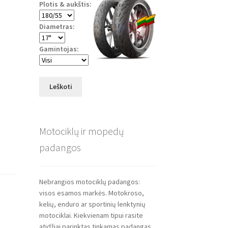
Plotis & aukštis:
Diametras:
Gamintojas:
Leškoti
Motociklų ir mopedų
padangos
Nebrangios motociklų padangos:
visos esamos markės. Motokroso,
kelių, enduro ar sportinių lenktynių
motociklai. Kiekvienam tipui rasite
atidžiai parinktas tinkamas padangas