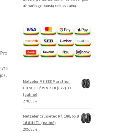
už pačią geriausią rinkos kainą.
 Pro
 yra
os,
Metzeler ME 888 Marathon
Ultra 300/35 VR 18 (87V) TL
(galinė)
278,95
€
Metzeler Cruisetec Rf. 180/65 B
16 81H TL (galinė)
205,95
€