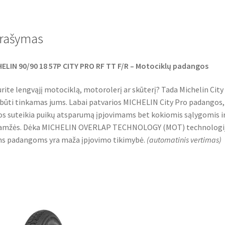
e
t
t
b
t
s
o
e
A
o
r
p
rašymas
k
p
ELIN 90/90 18 57P CITY PRO RF TT F/R – Motociklų padangos
urite lengvąjį motociklą, motorolerį ar skūterį? Tada Michelin City
 būti tinkamas jums. Labai patvarios MICHELIN City Pro padangos,
os suteikia puikų atsparumą įpjovimams bet kokiomis sąlygomis ir
aamžės. Dėka MICHELIN OVERLAP TECHNOLOGY (MOT) technologij
s padangoms yra maža įpjovimo tikimybė.
(
automatinis vertimas
)