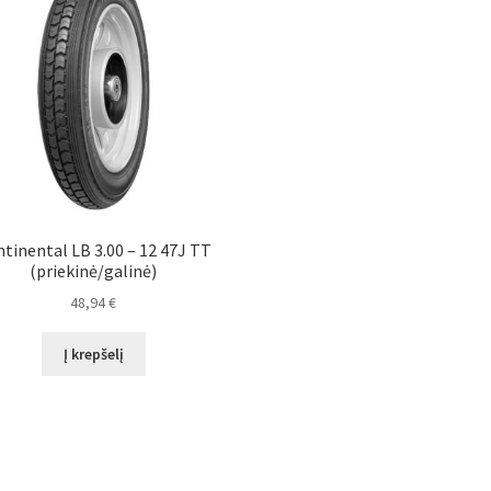
tinental LB 3.00 – 12 47J TT
(priekinė/galinė)
48,94
€
Į krepšelį