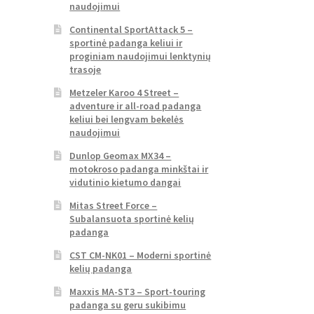
naudojimui
Continental SportAttack 5 –
sportinė padanga keliui ir
proginiam naudojimui lenktynių
trasoje
Metzeler Karoo 4 Street –
adventure ir all-road padanga
keliui bei lengvam bekelės
naudojimui
Dunlop Geomax MX34 –
motokroso padanga minkštai ir
vidutinio kietumo dangai
Mitas Street Force –
Subalansuota sportinė kelių
padanga
CST CM-NK01 – Moderni sportinė
kelių padanga
Maxxis MA-ST3 – Sport-touring
padanga su geru sukibimu