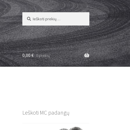
Ieškoti:
Ieškoti
0,00
€
0 prekių
Leškoti MC padangų