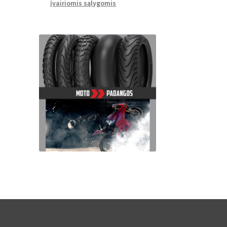
įvairiomis sąlygomis