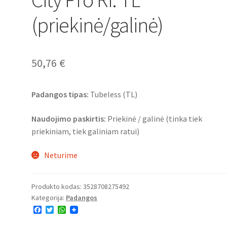
(priekinė/galinė)
50,76
€
Padangos tipas:
Tubeless (TL)
Naudojimo paskirtis:
Priekinė / galinė (tinka tiek
priekiniam, tiek galiniam ratui)
Neturime
Produkto kodas:
3528708275492
Kategorija:
Padangos
F
T
W
a
w
h
c
i
a