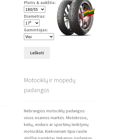
Plotis & aukštis:
Diametras:
Gamintojas:
Leškoti
Motociklų ir mopedų
padangos
Nebrangios motociklų padangos:
visos esamos markės. Motokroso,
kelių, enduro ar sportinių lenktynių
motociklai. Kiekvienam tipui rasite
atidžiai parinktas tinkamas padangas