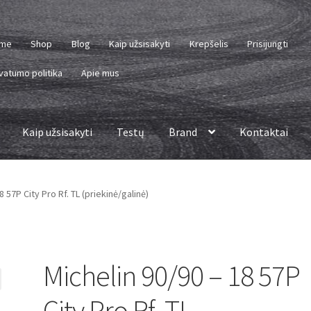
me
Shop
Blog
Kaip užsisakyti
Krepšelis
Prisijungti
vatumo politika
Apie mus
Kaip užsisakyti
Testų
Brand
Kontaktai
8 57P City Pro Rf. TL (priekinė/galinė)
Michelin 90/90 – 18 57P
City Pro Rf. TL