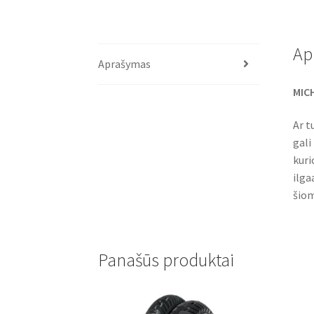
Ap
Aprašymas
MICH
Ar t
gali
kuri
ilg
šiom
Panašūs produktai