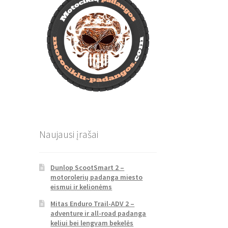
Naujausi įrašai
Dunlop ScootSmart 2 –
motorolerių padanga miesto
eismui ir kelionėms
Mitas Enduro Trail-ADV 2 –
adventure ir all-road padanga
keliui bei lengvam bekelės