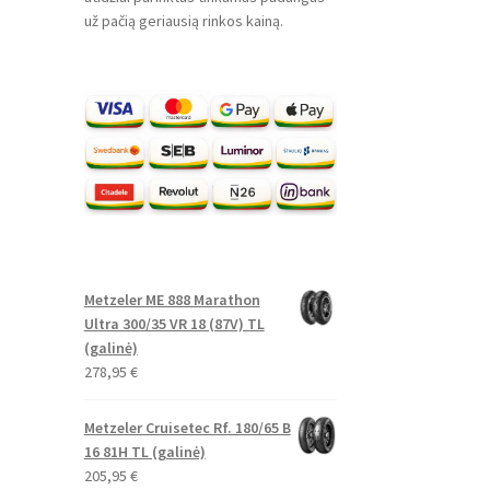
už pačią geriausią rinkos kainą.
Metzeler ME 888 Marathon
Ultra 300/35 VR 18 (87V) TL
(galinė)
278,95
€
Metzeler Cruisetec Rf. 180/65 B
16 81H TL (galinė)
205,95
€