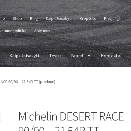
me
Shop
Blog
Kaip užsisakyti
Krepšelis
Prisijungti
vatumo politika
Apie mus
Kaip užsisakyti
Testų
Brand
Kontaktai
ACE 90/90 – 21 54R TT (priekinė)
Michelin DESERT RACE
90/90 – 21 54R TT