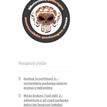
Naujausi įrašai
Dunlop ScootSmart 2 –
motorolerių padanga miesto
eismui ir kelionėms
Mitas Enduro Trail-ADV 2 –
adventure ir all-road padanga
keliui bei lengvam bekelės