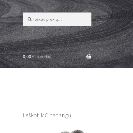
Ieškoti:
Ieškoti
0,00
€
0 prekių
Leškoti MC padangų