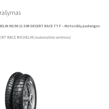
b
t
s
o
e
A
o
r
p
rašymas
k
p
ELIN 90/90 21 54R DESERT RACE TT F – Motociklų padangos
ERT RACE MICHELIN
(
automatinis vertimas
)