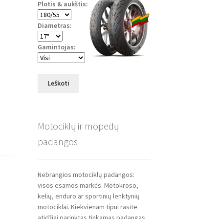
Plotis & aukštis:
Diametras:
Gamintojas:
Leškoti
Motociklų ir mopedų
padangos
Nebrangios motociklų padangos:
visos esamos markės. Motokroso,
kelių, enduro ar sportinių lenktynių
motociklai. Kiekvienam tipui rasite
atidžiai parinktas tinkamas padangas