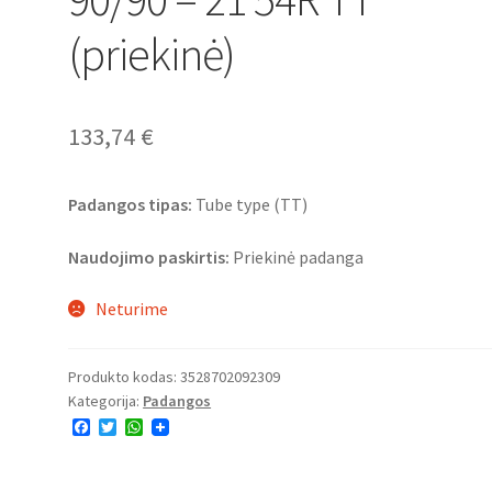
(priekinė)
133,74
€
Padangos tipas:
Tube type (TT)
Naudojimo paskirtis:
Priekinė padanga
Neturime
Produkto kodas:
3528702092309
Kategorija:
Padangos
F
T
W
a
w
h
c
i
a
e
t
t