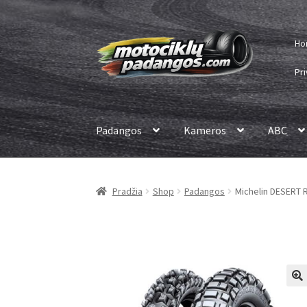
Pereiti
Pereiti
Ho
prie
prie
meniu
turinio
Pri
Padangos
Kameros
ABC
Pradžia
Shop
Padangos
Michelin DESERT R