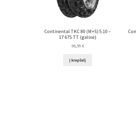
Continental TKC 80 (M+S) 5.10 –
Con
17 67S TT (galinė)
96,95
€
Į krepšelį