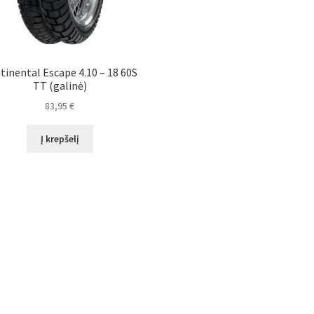
tinental Escape 4.10 – 18 60S
TT (galinė)
83,95
€
Į krepšelį