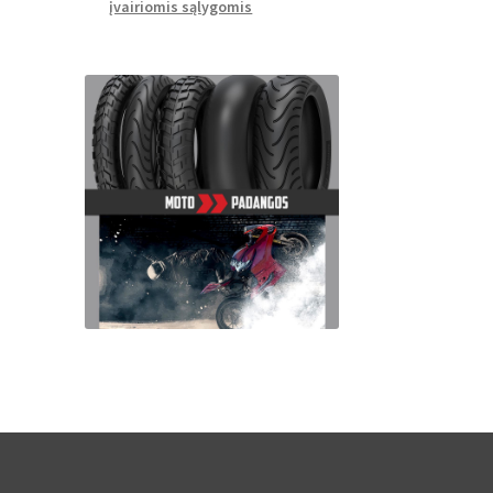
įvairiomis sąlygomis