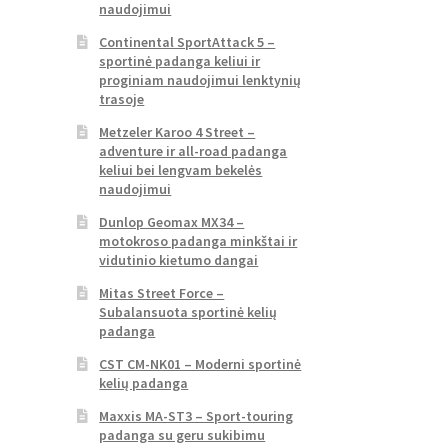
naudojimui
Continental SportAttack 5 –
sportinė padanga keliui ir
proginiam naudojimui lenktynių
trasoje
Metzeler Karoo 4 Street –
adventure ir all-road padanga
keliui bei lengvam bekelės
naudojimui
Dunlop Geomax MX34 –
motokroso padanga minkštai ir
vidutinio kietumo dangai
Mitas Street Force –
Subalansuota sportinė kelių
padanga
CST CM-NK01 – Moderni sportinė
kelių padanga
Maxxis MA-ST3 – Sport-touring
padanga su geru sukibimu