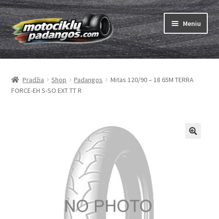
Pereiti
Pereiti
Meniu
prie
prie
meniu
turinio
Išskleist
Padangos
sub-
Pradžia
Shop
Padangos
Mitas 120/90 – 18 65M TERRA
menu
Išskleist
Kameros
FORCE-EH S-SO EXT TT R
sub-
menu
Išskleist
ABC
sub-
menu
Kaip užsisakyti
Testų
Išskleist
Brand
sub-
menu
Kontaktai