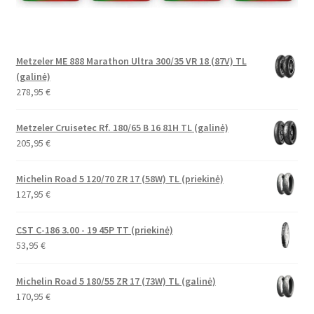
Metzeler ME 888 Marathon Ultra 300/35 VR 18 (87V) TL
(galinė)
278,95
€
Metzeler Cruisetec Rf. 180/65 B 16 81H TL (galinė)
205,95
€
Michelin Road 5 120/70 ZR 17 (58W) TL (priekinė)
127,95
€
CST C-186 3.00 - 19 45P TT (priekinė)
53,95
€
Michelin Road 5 180/55 ZR 17 (73W) TL (galinė)
170,95
€