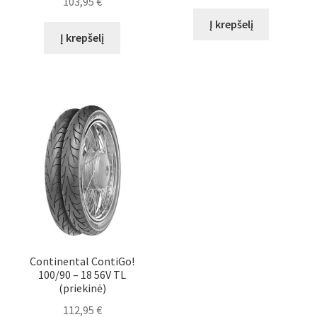
103,95
€
Į krepšelį
Į krepšelį
Continental ContiGo!
100/90 – 18 56V TL
(priekinė)
112,95
€