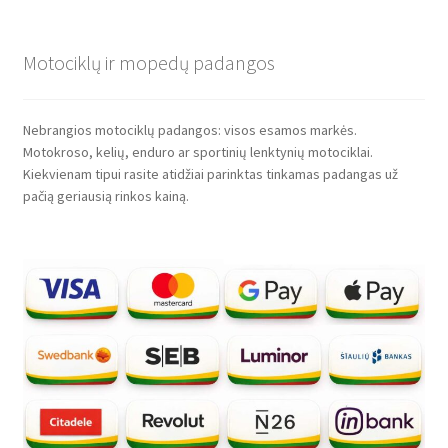
Motociklų ir mopedų padangos
Nebrangios motociklų padangos: visos esamos markės.
Motokroso, kelių, enduro ar sportinių lenktynių motociklai.
Kiekvienam tipui rasite atidžiai parinktas tinkamas padangas už
pačią geriausią rinkos kainą.