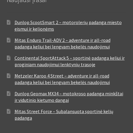
Dunlop ScootSmart 2 – motorolerių padanga miesto
eismui ir kelionėms
Mitas Enduro Trail-ADV 2 – adventure ir all-road
padanga keliui bei lengvam bekelės naudojimui
Continental SportAttack 5 – sportinė padanga keliui ir
proginiam naudojimui lenktynių trasoje
Metzeler Karoo 4 Street – adventure ir all-road
padanga keliui bei lengvam bekelės naudojimui
Dunlop Geomax MX34 – motokroso padanga minkštai
ir vidutinio kietumo dangai
Mitas Street Force – Subalansuota sportinė kelių
padanga