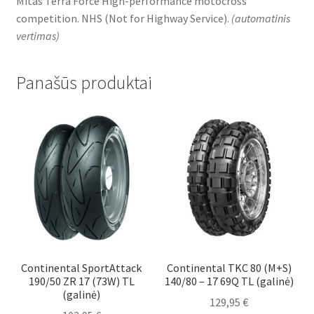
Mitas Terra Force High-performance motocross
competition. NHS (Not for Highway Service).
(
automatinis
vertimas
)
Panašūs produktai
Continental SportAttack
Continental TKC 80 (M+S)
190/50 ZR 17 (73W) TL
140/80 – 17 69Q TL (galinė)
(galinė)
129,95
€