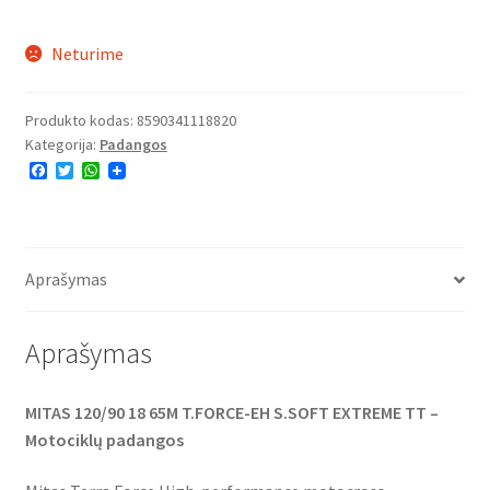
Neturime
Produkto kodas:
8590341118820
Kategorija:
Padangos
F
T
W
a
w
h
c
i
a
e
t
t
b
t
s
o
e
A
o
r
p
Aprašymas
k
p
Aprašymas
MITAS 120/90 18 65M T.FORCE-EH S.SOFT EXTREME TT –
Motociklų padangos