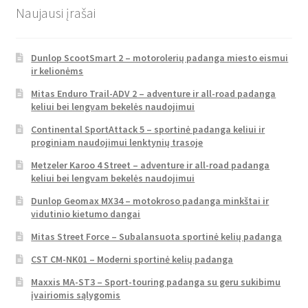
Naujausi įrašai
Dunlop ScootSmart 2 – motorolerių padanga miesto eismui
ir kelionėms
Mitas Enduro Trail-ADV 2 – adventure ir all-road padanga
keliui bei lengvam bekelės naudojimui
Continental SportAttack 5 – sportinė padanga keliui ir
proginiam naudojimui lenktynių trasoje
Metzeler Karoo 4 Street – adventure ir all-road padanga
keliui bei lengvam bekelės naudojimui
Dunlop Geomax MX34 – motokroso padanga minkštai ir
vidutinio kietumo dangai
Mitas Street Force – Subalansuota sportinė kelių padanga
CST CM-NK01 – Moderni sportinė kelių padanga
Maxxis MA-ST3 – Sport-touring padanga su geru sukibimu
įvairiomis sąlygomis