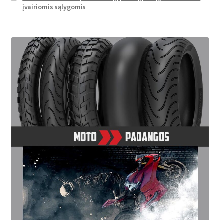
įvairiomis sąlygomis