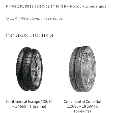
MITAS 130/80 17 65N C-02 TT M+S R – Motociklų padangos
C-02 MITAS
(
automatinis vertimas
)
Panašūs produktai
Continental Escape 130/80
Continental ContiGo!
– 17 65S TT (galinė)
110/80 – 18 58V TL
(priekinė)