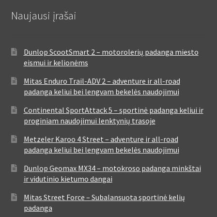
Naujausi įrašai
Dunlop ScootSmart 2 – motorolerių padanga miesto
eismui ir kelionėms
Mitas Enduro Trail-ADV 2 – adventure ir all-road
padanga keliui bei lengvam bekelės naudojimui
Continental SportAttack 5 – sportinė padanga keliui ir
proginiam naudojimui lenktynių trasoje
Metzeler Karoo 4 Street – adventure ir all-road
padanga keliui bei lengvam bekelės naudojimui
Dunlop Geomax MX34 – motokroso padanga minkštai
ir vidutinio kietumo dangai
Mitas Street Force – Subalansuota sportinė kelių
padanga