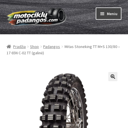
Pereiti
Pereiti
Meniu
prie
prie
meniu
turinio
Išskleist
Padangos
sub-
Pradžia
Shop
Padangos
Mitas Stoneking TT M+S 130/80 –
menu
Išskleist
Kameros
17 65N C-02 TT (galinė)
sub-
menu
Išskleist
ABC
sub-
menu
Kaip užsisakyti
Testų
Išskleist
Brand
sub-
menu
Kontaktai