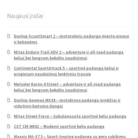
Naujausi įrašai
Dunlop ScootSmart 2 – motorolerių padanga miesto eismui
ir kelionėms
Mitas Enduro Trail-ADV 2 – adventure ir all-road padanga
keliui bei lengvam bekelės naudojimui
Continental SportAttack 5 – sportinė padanga keliui ir
proginiam naudojimui lenktynių trasoje
Metzeler Karoo 4 Street – adventure ir all-road padanga
keliui bei lengvam bekelės naudojimui
Dunlop Geomax MX34 – motokroso padanga minkštai ir
vidutinio kietumo dangai
Mitas Street Force – Subalansuota sportinė kelių padanga
CST CM-NK01 – Moderni sportinė kelių padanga
Maxxis MA-ST3 – Sport-touring padanga su geru sukibimu