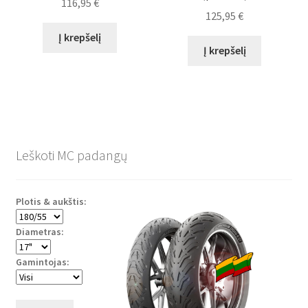
116,95
€
125,95
€
Į krepšelį
Į krepšelį
Leškoti MC padangų
Plotis & aukštis:
Diametras:
Gamintojas: