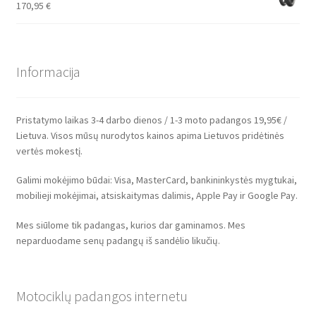
170,95
€
Informacija
Pristatymo laikas 3-4 darbo dienos / 1-3 moto padangos 19,95€ /
Lietuva. Visos mūsų nurodytos kainos apima Lietuvos pridėtinės
vertės mokestį.
Galimi mokėjimo būdai: Visa, MasterCard, bankininkystės mygtukai,
mobilieji mokėjimai, atsiskaitymas dalimis, Apple Pay ir Google Pay.
Mes siūlome tik padangas, kurios dar gaminamos. Mes
neparduodame senų padangų iš sandėlio likučių.
Motociklų padangos internetu