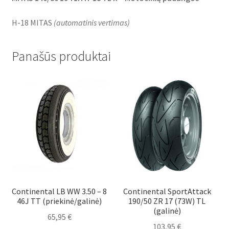
H-18 MITAS
(
automatinis vertimas
)
Panašūs produktai
Continental LB WW 3.50 – 8
Continental SportAttack
46J TT (priekinė/galinė)
190/50 ZR 17 (73W) TL
(galinė)
65,95
€
103,95
€