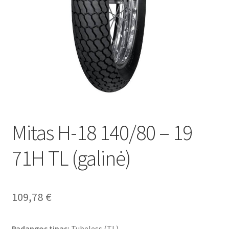
Mitas H-18 140/80 – 19
71H TL (galinė)
109,78
€
Padangos tipas:
Tubeless (TL)