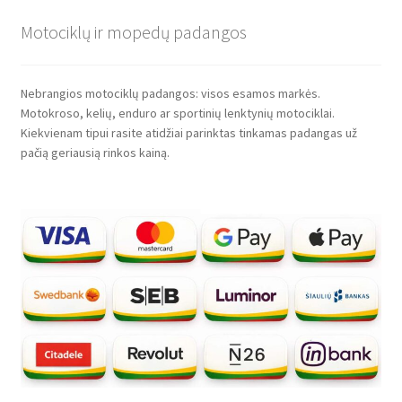
Motociklų ir mopedų padangos
Nebrangios motociklų padangos: visos esamos markės.
Motokroso, kelių, enduro ar sportinių lenktynių motociklai.
Kiekvienam tipui rasite atidžiai parinktas tinkamas padangas už
pačią geriausią rinkos kainą.