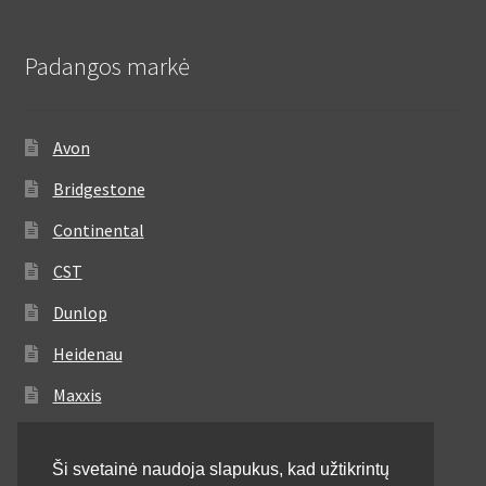
Padangos markė
Avon
Bridgestone
Continental
CST
Dunlop
Heidenau
Maxxis
Metzeler
Ši svetainė naudoja slapukus, kad užtikrintų
Michelin