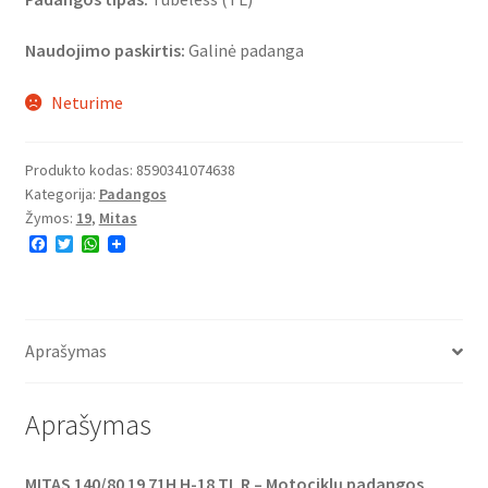
Naudojimo paskirtis:
Galinė padanga
Neturime
Produkto kodas:
8590341074638
Kategorija:
Padangos
Žymos:
19
,
Mitas
F
T
W
a
w
h
c
i
a
e
t
t
b
t
s
o
e
A
o
r
p
Aprašymas
k
p
Aprašymas
MITAS 140/80 19 71H H-18 TL R – Motociklų padangos