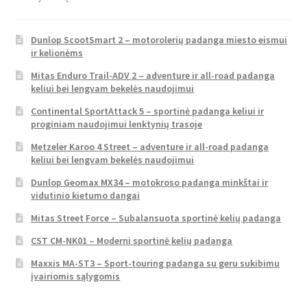
Dunlop ScootSmart 2 – motorolerių padanga miesto eismui
ir kelionėms
Mitas Enduro Trail-ADV 2 – adventure ir all-road padanga
keliui bei lengvam bekelės naudojimui
Continental SportAttack 5 – sportinė padanga keliui ir
proginiam naudojimui lenktynių trasoje
Metzeler Karoo 4 Street – adventure ir all-road padanga
keliui bei lengvam bekelės naudojimui
Dunlop Geomax MX34 – motokroso padanga minkštai ir
vidutinio kietumo dangai
Mitas Street Force – Subalansuota sportinė kelių padanga
CST CM-NK01 – Moderni sportinė kelių padanga
Maxxis MA-ST3 – Sport-touring padanga su geru sukibimu
įvairiomis sąlygomis