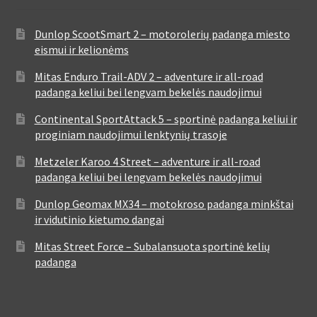
Dunlop ScootSmart 2 – motorolerių padanga miesto
eismui ir kelionėms
Mitas Enduro Trail-ADV 2 – adventure ir all-road
padanga keliui bei lengvam bekelės naudojimui
Continental SportAttack 5 – sportinė padanga keliui ir
proginiam naudojimui lenktynių trasoje
Metzeler Karoo 4 Street – adventure ir all-road
padanga keliui bei lengvam bekelės naudojimui
Dunlop Geomax MX34 – motokroso padanga minkštai
ir vidutinio kietumo dangai
Mitas Street Force – Subalansuota sportinė kelių
padanga