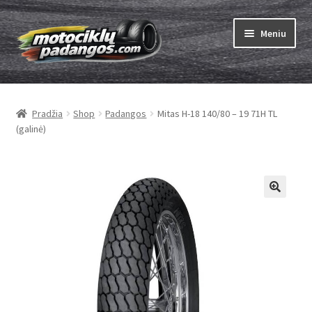
Pereiti
Pereiti
Meniu
prie
prie
meniu
turinio
Išskleist
Padangos
sub-
Pradžia
Shop
Padangos
Mitas H-18 140/80 – 19 71H TL
menu
Išskleist
Kameros
(galinė)
sub-
menu
Išskleist
ABC
sub-
menu
Kaip užsisakyti
Testų
Išskleist
Brand
sub-
menu
Kontaktai