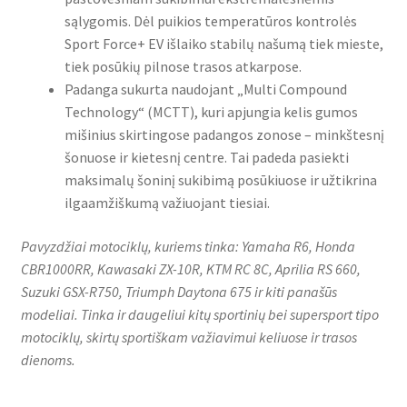
sąlygomis. Dėl puikios temperatūros kontrolės
Sport Force+ EV išlaiko stabilų našumą tiek mieste,
tiek posūkių pilnose trasos atkarpose.
Padanga sukurta naudojant „Multi Compound
Technology“ (MCTT), kuri apjungia kelis gumos
mišinius skirtingose padangos zonose – minkštesnį
šonuose ir kietesnį centre. Tai padeda pasiekti
maksimalų šoninį sukibimą posūkiuose ir užtikrina
ilgaamžiškumą važiuojant tiesiai.
Pavyzdžiai motociklų, kuriems tinka: Yamaha R6, Honda
CBR1000RR, Kawasaki ZX-10R, KTM RC 8C, Aprilia RS 660,
Suzuki GSX-R750, Triumph Daytona 675 ir kiti panašūs
modeliai. Tinka ir daugeliui kitų sportinių bei supersport tipo
motociklų, skirtų sportiškam važiavimui keliuose ir trasos
dienoms.