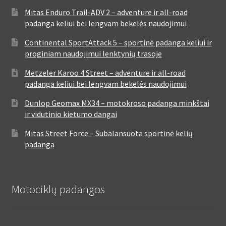
Mitas Enduro Trail-ADV 2 – adventure ir all-road
padanga keliui bei lengvam bekelės naudojimui
Continental SportAttack 5 – sportinė padanga keliui ir
proginiam naudojimui lenktynių trasoje
Metzeler Karoo 4 Street – adventure ir all-road
padanga keliui bei lengvam bekelės naudojimui
Dunlop Geomax MX34 – motokroso padanga minkštai
ir vidutinio kietumo dangai
Mitas Street Force – Subalansuota sportinė kelių
padanga
Motociklų padangos