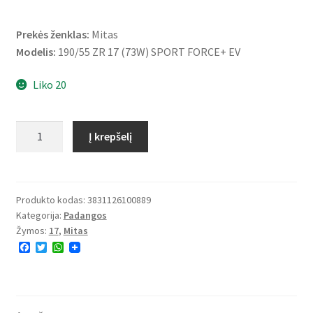
Prekės ženklas:
Mitas
Modelis:
190/55 ZR 17 (73W) SPORT FORCE+ EV
Liko 20
produkto
Į krepšelį
kiekis:
Mitas
190/55
ZR
Produkto kodas:
3831126100889
Kategorija:
Padangos
17
Žymos:
17
,
Mitas
(73W)
F
T
W
SPORT
a
w
h
FORCE+
c
i
a
e
t
t
EV
b
t
s
o
e
A
TL