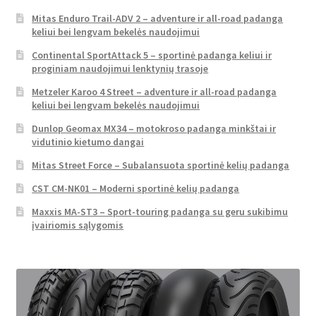
Mitas Enduro Trail-ADV 2 – adventure ir all-road padanga
keliui bei lengvam bekelės naudojimui
Continental SportAttack 5 – sportinė padanga keliui ir
proginiam naudojimui lenktynių trasoje
Metzeler Karoo 4 Street – adventure ir all-road padanga
keliui bei lengvam bekelės naudojimui
Dunlop Geomax MX34 – motokroso padanga minkštai ir
vidutinio kietumo dangai
Mitas Street Force – Subalansuota sportinė kelių padanga
CST CM-NK01 – Moderni sportinė kelių padanga
Maxxis MA-ST3 – Sport-touring padanga su geru sukibimu
įvairiomis sąlygomis