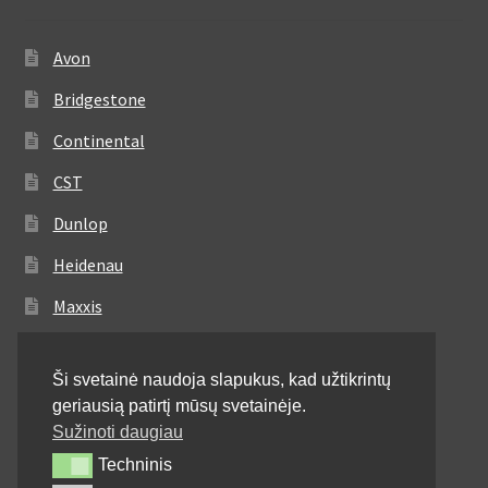
Avon
Bridgestone
Continental
CST
Dunlop
Heidenau
Maxxis
Metzeler
Ši svetainė naudoja slapukus, kad užtikrintų
Michelin
geriausią patirtį mūsų svetainėje.
Mitas
Sužinoti daugiau
Techninis
Techninis
Pirelli