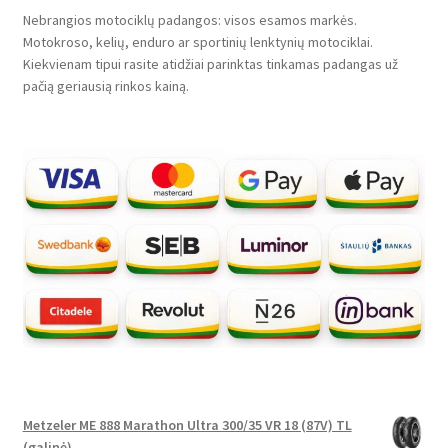
Nebrangios motociklų padangos: visos esamos markės.
Motokroso, kelių, enduro ar sportinių lenktynių motociklai.
Kiekvienam tipui rasite atidžiai parinktas tinkamas padangas už
pačią geriausią rinkos kainą.
Metzeler ME 888 Marathon Ultra 300/35 VR 18 (87V) TL
(galinė)