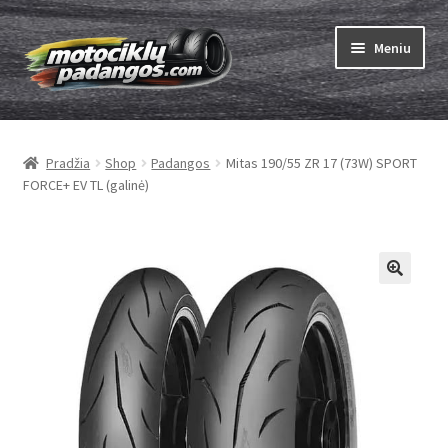
Pereiti
Pereiti
Meniu
prie
prie
meniu
turinio
Išskleist
Padangos
sub-
Pradžia
Shop
Padangos
Mitas 190/55 ZR 17 (73W) SPORT
menu
Išskleist
Kameros
FORCE+ EV TL (galinė)
sub-
menu
Išskleist
ABC
sub-
menu
Kaip užsisakyti
Testų
Išskleist
Brand
sub-
menu
Kontaktai