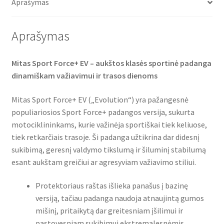
o
r
p
Aprašymas
(galinė)
k
p
Aprašymas
Mitas Sport Force+ EV – aukštos klasės sportinė padanga
dinamiškam važiavimui ir trasos dienoms
Mitas Sport Force+ EV („Evolution“) yra pažangesnė
populiariosios Sport Force+ padangos versija, sukurta
motociklininkams, kurie važinėja sportiškai tiek keliuose,
tiek retkarčiais trasoje. Ši padanga užtikrina dar didesnį
sukibimą, geresnį valdymo tikslumą ir šiluminį stabilumą
esant aukštam greičiui ar agresyviam važiavimo stiliui.
Protektoriaus raštas išlieka panašus į bazinę
versiją, tačiau padanga naudoja atnaujintą gumos
mišinį, pritaikytą dar greitesniam įšilimui ir
pastovesniam sukibimui ekstremalesnėmis