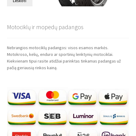
Leškoti
Motociklų ir mopedų padangos
Nebrangios motociklų padangos: visos esamos markės.
Motokroso, kelių, enduro ar sportinių lenktynių motociklai.
Kiekvienam tipui rasite atidžiai parinktas tinkamas padangas už
pačią geriausią rinkos kainą.