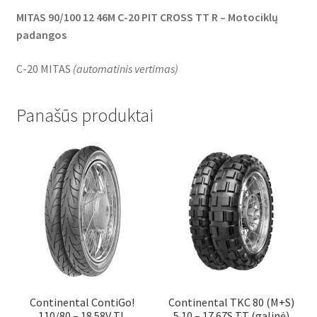
MITAS 90/100 12 46M C-20 PIT CROSS TT R – Motociklų
padangos
C-20 MITAS
(
automatinis vertimas
)
Panašūs produktai
Continental ContiGo!
Continental TKC 80 (M+S)
110/80 – 18 58V TL
5.10 – 17 67S TT (galinė)