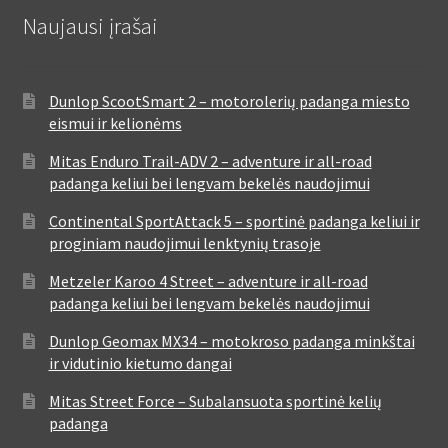
Naujausi įrašai
Dunlop ScootSmart 2 – motorolerių padanga miesto
eismui ir kelionėms
Mitas Enduro Trail-ADV 2 – adventure ir all-road
padanga keliui bei lengvam bekelės naudojimui
Continental SportAttack 5 – sportinė padanga keliui ir
proginiam naudojimui lenktynių trasoje
Metzeler Karoo 4 Street – adventure ir all-road
padanga keliui bei lengvam bekelės naudojimui
Dunlop Geomax MX34 – motokroso padanga minkštai
ir vidutinio kietumo dangai
Mitas Street Force – Subalansuota sportinė kelių
padanga