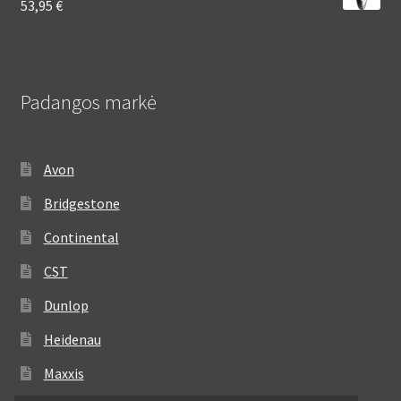
53,95
€
Padangos markė
Avon
Bridgestone
Continental
CST
Dunlop
Heidenau
Maxxis