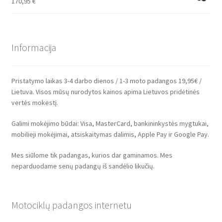
170,95
€
Informacija
Pristatymo laikas 3-4 darbo dienos / 1-3 moto padangos 19,95€ /
Lietuva. Visos mūsų nurodytos kainos apima Lietuvos pridėtinės
vertės mokestį.
Galimi mokėjimo būdai: Visa, MasterCard, bankininkystės mygtukai,
mobilieji mokėjimai, atsiskaitymas dalimis, Apple Pay ir Google Pay.
Mes siūlome tik padangas, kurios dar gaminamos. Mes
neparduodame senų padangų iš sandėlio likučių.
Motociklų padangos internetu