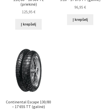
(priekinė)
96,95
€
125,95
€
Į krepšelį
Į krepšelį
Continental Escape 130/80
– 17 65S TT (galinė)