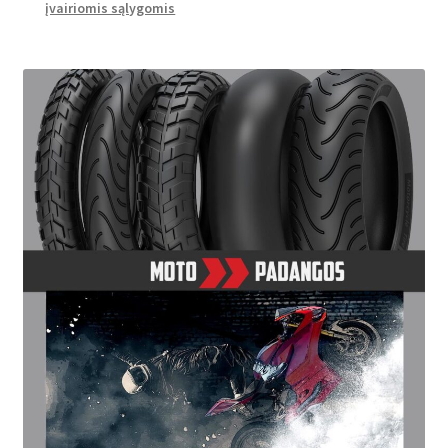
įvairiomis sąlygomis