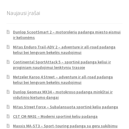
Naujausi įrašai
Dunlop ScootSmart 2 – motorolerių padanga miesto eismui
ir kelionėms
Mitas Enduro Trail-ADV 2 – adventure ir all-road padanga
keliui bei lengvam bekelės naudojimui
Continental SportAttack 5 – sportinė padanga keliui ir
proginiam naudojimui lenktynių trasoje
Metzeler Karoo 4 Street – adventure ir all-road padanga
keliui bei lengvam bekelės naudojimui
Dunlop Geomax MX34 – motokroso padanga minkštai ir
vidutinio kietumo dangai
Mitas Street Force – Subalansuota sportinė kelių padanga
CST CM-NK01 – Moderni sportinė kelių padanga
Maxxis MA-ST3 – Sport-touring padanga su geru sukibimu