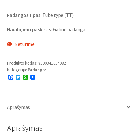
Padangos tipas:
Tube type (TT)
Naudojimo paskirtis:
Galinė padanga
Neturime
Produkto kodas:
8590341054982
Kategorija:
Padangos
F
T
W
a
w
h
c
i
a
e
t
t
b
t
s
o
e
A
o
r
p
Aprašymas
k
p
Aprašymas