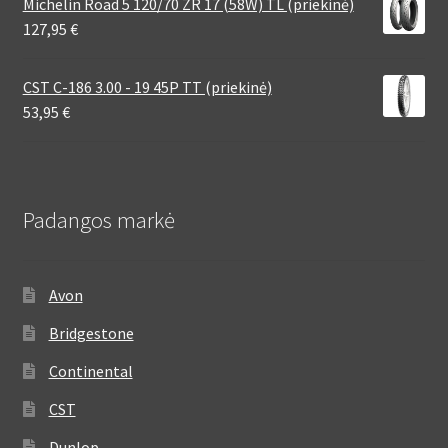
Michelin Road 5 120/70 ZR 17 (58W) TL (priekinė)
127,95
€
CST C-186 3.00 - 19 45P TT (priekinė)
53,95
€
Padangos markė
Avon
Bridgestone
Continental
CST
Dunlop