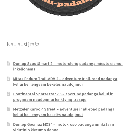
Naujausi įrašai
Dunlop ScootSmart 2 – motorolerių padanga miesto eismui
ir kelionėms
Mitas Enduro Trail-ADV 2 – adventure ir all-road padanga
keliui bei lengvam bekelės naudojimui
Continental SportAttack 5 – sportinė padanga keliui ir
proginiam naudojimui lenktynių trasoje
Metzeler Karoo 4 Street – adventure ir all-road padanga
keliui bei lengvam bekelės naudojimui
Dunlop Geomax MX34 – motokroso padanga minkštai ir
vidutinio kietumo dangai