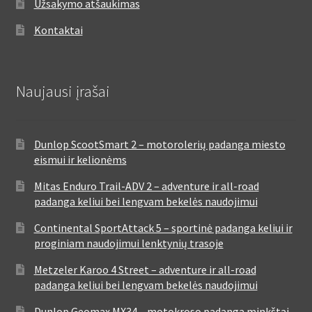
Užsakymo atšaukimas
Kontaktai
Naujausi įrašai
Dunlop ScootSmart 2 – motorolerių padanga miesto
eismui ir kelionėms
Mitas Enduro Trail-ADV 2 – adventure ir all-road
padanga keliui bei lengvam bekelės naudojimui
Continental SportAttack 5 – sportinė padanga keliui ir
proginiam naudojimui lenktynių trasoje
Metzeler Karoo 4 Street – adventure ir all-road
padanga keliui bei lengvam bekelės naudojimui
Dunlop Geomax MX34 – motokroso padanga minkštai