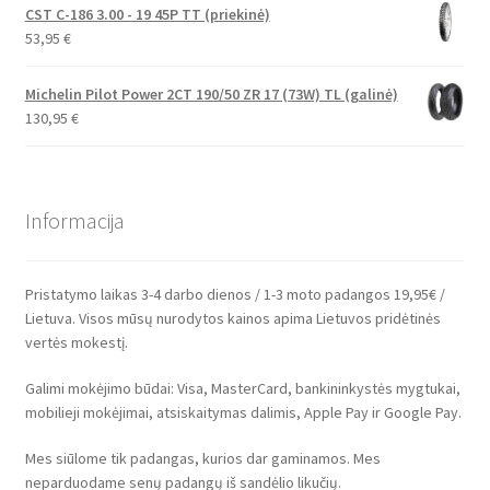
CST C-186 3.00 - 19 45P TT (priekinė)
53,95
€
Michelin Pilot Power 2CT 190/50 ZR 17 (73W) TL (galinė)
130,95
€
Informacija
Pristatymo laikas 3-4 darbo dienos / 1-3 moto padangos 19,95€ /
Lietuva. Visos mūsų nurodytos kainos apima Lietuvos pridėtinės
vertės mokestį.
Galimi mokėjimo būdai: Visa, MasterCard, bankininkystės mygtukai,
mobilieji mokėjimai, atsiskaitymas dalimis, Apple Pay ir Google Pay.
Mes siūlome tik padangas, kurios dar gaminamos. Mes
neparduodame senų padangų iš sandėlio likučių.