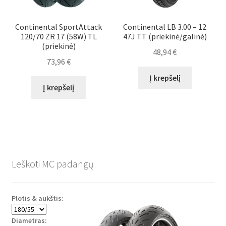
Continental SportAttack
Continental LB 3.00 – 12
120/70 ZR 17 (58W) TL
47J TT (priekinė/galinė)
(priekinė)
48,94
€
73,96
€
Į krepšelį
Į krepšelį
Leškoti MC padangų
Plotis & aukštis:
Diametras: