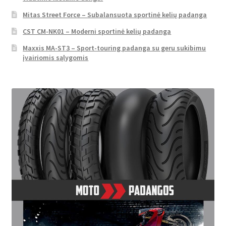
Mitas Street Force – Subalansuota sportinė kelių padanga
CST CM-NK01 – Moderni sportinė kelių padanga
Maxxis MA-ST3 – Sport-touring padanga su geru sukibimu
įvairiomis sąlygomis