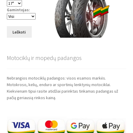
Gamintojas:
Leškoti
Motociklų ir mopedų padangos
Nebrangios motociklų padangos: visos esamos markės.
Motokroso, kelių, enduro ar sportinių lenktynių motociklai.
Kiekvienam tipui rasite atidžiai parinktas tinkamas padangas už
pačią geriausią rinkos kainą.