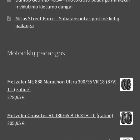
ir vidutinio kietumo dangai
Mitas Street Force – Subalansuota sportinė kelių
padanga
Motociklų padangos
Metzeler ME 888 Marathon Ultra 300/35 VR 18 (87V)
TL (galinė)
278,95
€
Metzeler Cruisetec Rf. 180/65 B 16 81H TL (galinė)
205,95
€