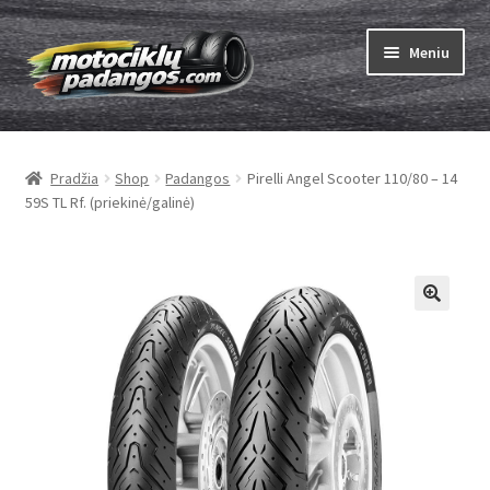
Pereiti
Pereiti
Meniu
prie
prie
meniu
turinio
Išskleist
Padangos
sub-
Pradžia
Shop
Padangos
Pirelli Angel Scooter 110/80 – 14
menu
Išskleist
Kameros
59S TL Rf. (priekinė/galinė)
sub-
menu
Išskleist
ABC
sub-
menu
Kaip užsisakyti
Testų
Išskleist
Brand
sub-
menu
Kontaktai