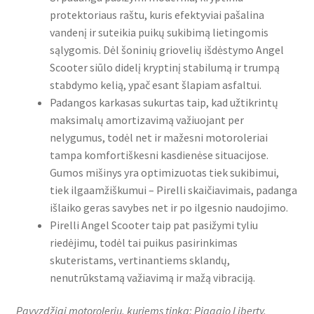
protektoriaus raštu, kuris efektyviai pašalina
vandenį ir suteikia puikų sukibimą lietingomis
sąlygomis. Dėl šoninių griovelių išdėstymo Angel
Scooter siūlo didelį kryptinį stabilumą ir trumpą
stabdymo kelią, ypač esant šlapiam asfaltui.
Padangos karkasas sukurtas taip, kad užtikrintų
maksimalų amortizavimą važiuojant per
nelygumus, todėl net ir mažesni motoroleriai
tampa komfortiškesni kasdienėse situacijose.
Gumos mišinys yra optimizuotas tiek sukibimui,
tiek ilgaamžiškumui – Pirelli skaičiavimais, padanga
išlaiko geras savybes net ir po ilgesnio naudojimo.
Pirelli Angel Scooter taip pat pasižymi tyliu
riedėjimu, todėl tai puikus pasirinkimas
skuteristams, vertinantiems sklandų,
nenutrūkstamą važiavimą ir mažą vibraciją.
Pavyzdžiai motorolerių, kuriems tinka: Piaggio Liberty,