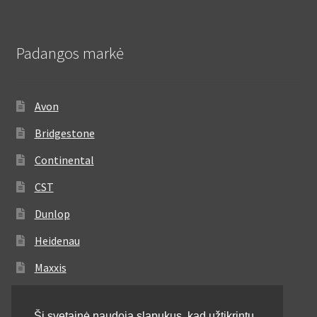
Padangos markė
Avon
Bridgestone
Continental
CST
Dunlop
Heidenau
Maxxis
Metzeler
Ši svetainė naudoja slapukus, kad užtikrintų