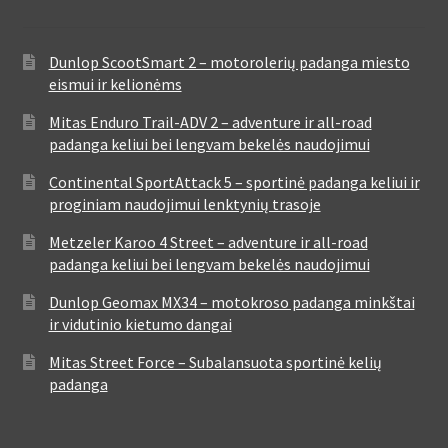
Dunlop ScootSmart 2 – motorolerių padanga miesto
eismui ir kelionėms
Mitas Enduro Trail-ADV 2 – adventure ir all-road
padanga keliui bei lengvam bekelės naudojimui
Continental SportAttack 5 – sportinė padanga keliui ir
proginiam naudojimui lenktynių trasoje
Metzeler Karoo 4 Street – adventure ir all-road
padanga keliui bei lengvam bekelės naudojimui
Dunlop Geomax MX34 – motokroso padanga minkštai
ir vidutinio kietumo dangai
Mitas Street Force – Subalansuota sportinė kelių
padanga