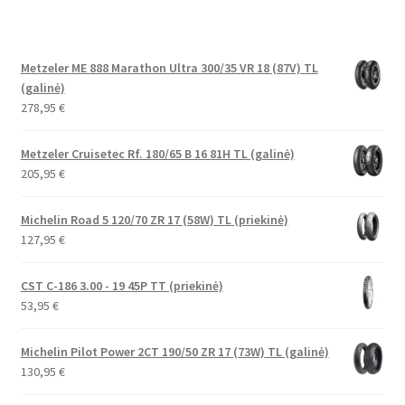
Metzeler ME 888 Marathon Ultra 300/35 VR 18 (87V) TL
(galinė)
278,95
€
Metzeler Cruisetec Rf. 180/65 B 16 81H TL (galinė)
205,95
€
Michelin Road 5 120/70 ZR 17 (58W) TL (priekinė)
127,95
€
CST C-186 3.00 - 19 45P TT (priekinė)
53,95
€
Michelin Pilot Power 2CT 190/50 ZR 17 (73W) TL (galinė)
130,95
€