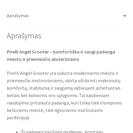
e
t
t
TL
b
t
s
o
e
A
Rf.
o
r
p
Aprašymas
(priekinė/galinė)
k
p
Aprašymas
Pirelli Angel Scooter – komfortiška ir saugi padanga
miesto ir priemiesčio skuteristams
Pirelli Angel Scooter yra sukurta moderniems miesto ir
priemiesčio motoroleriams, skirta užtikrinti maksimalų
komfortą, stabilumą ir saugumą važiuojant asfaltuotais
keliais bet kokiomis oro sąlygomis. Tai kasdieniam
naudojimui pritaikyta padanga, kuri tinka tiek trumpoms
kelionėms mieste, tiek ilgesniems maršrutams
periferijoje.
Ši padanga pasižymi moderniu, kryptiniu