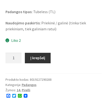
Padangos tipas:
Tubeless (TL)
Naudojimo paskirtis:
Priekinė / galinė (tinka tiek
priekiniam, tiek galiniam ratui)
Liko 2
produkto
Į krepšelį
kiekis:
Pirelli
Angel
Scooter
Produkto kodas:
8019227290288
Kategorija:
Padangos
110/80
Žymos:
14
,
Pirelli
-
F
T
W
14
a
w
h
59S
c
i
a