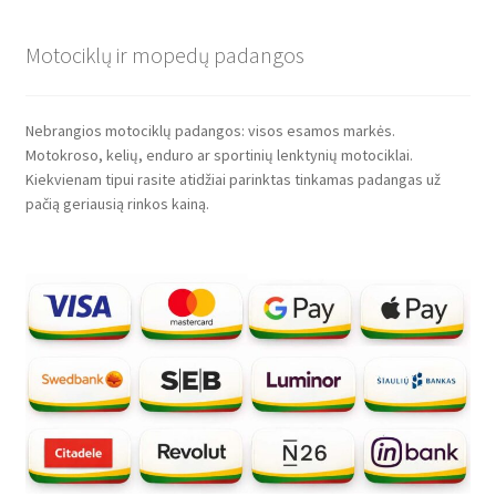
Motociklų ir mopedų padangos
Nebrangios motociklų padangos: visos esamos markės.
Motokroso, kelių, enduro ar sportinių lenktynių motociklai.
Kiekvienam tipui rasite atidžiai parinktas tinkamas padangas už
pačią geriausią rinkos kainą.