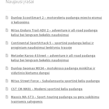
Naujausi įrašai
Dunlop ScootSmart 2 – motorolerių padanga miesto eismui
ir kelionėms
Mitas Enduro Trail-ADV 2 – adventure ir all-road padanga
keliui bei lengvam bekelės naudojimui
Continental SportAttack 5 – sportinė padanga keliui ir
proginiam naudojimui lenktynių trasoje
Metzeler Karoo 4 Street – adventure ir all-road padanga
keliui bei lengvam bekelės naudojimui
Dunlop Geomax MX34 – motokroso padanga minkštai ir
vidutinio kietumo dangai
Mitas Street Force – Subalansuota sportinė kelių padanga
CST CM-NK01 – Moderni sportinė kelių padanga
Maxxis MA-ST3 – Sport-touring padanga su geru sukibimu
įvairiomis sąlygomis