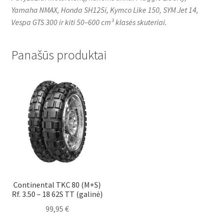
Yamaha NMAX, Honda SH125i, Kymco Like 150, SYM Jet 14,
Vespa GTS 300 ir kiti 50–600 cm³ klasės skuteriai.
Panašūs produktai
Continental TKC 80 (M+S)
Rf. 3.50 – 18 62S TT (galinė)
99,95
€