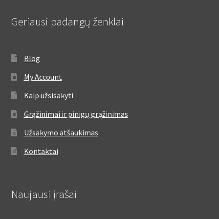
Geriausi padangų ženklai
Blog
My Account
Kaip užsisakyti
Grąžinimai ir pinigų grąžinimas
Užsakymo atšaukimas
Kontaktai
Naujausi įrašai