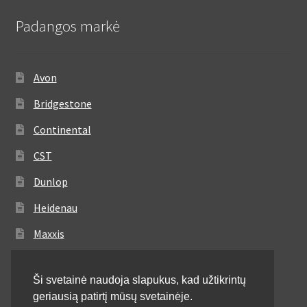
Padangos markė
Avon
Bridgestone
Continental
CST
Dunlop
Heidenau
Maxxis
Metzeler
Ši svetainė naudoja slapukus, kad užtikrintų
Michelin
geriausią patirtį mūsų svetainėje.