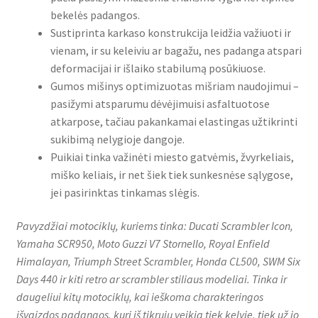
bekelės padangos.
Sustiprinta karkaso konstrukcija leidžia važiuoti ir
vienam, ir su keleiviu ar bagažu, nes padanga atspari
deformacijai ir išlaiko stabilumą posūkiuose.
Gumos mišinys optimizuotas mišriam naudojimui –
pasižymi atsparumu dėvėjimuisi asfaltuotose
atkarpose, tačiau pakankamai elastingas užtikrinti
sukibimą nelygioje dangoje.
Puikiai tinka važinėti miesto gatvėmis, žvyrkeliais,
miško keliais, ir net šiek tiek sunkesnėse sąlygose,
jei pasirinktas tinkamas slėgis.
Pavyzdžiai motociklų, kuriems tinka: Ducati Scrambler Icon,
Yamaha SCR950, Moto Guzzi V7 Stornello, Royal Enfield
Himalayan, Triumph Street Scrambler, Honda CL500, SWM Six
Days 440 ir kiti retro ar scrambler stiliaus modeliai. Tinka ir
daugeliui kitų motociklų, kai ieškoma charakteringos
išvaizdos padangos, kuri iš tikrųjų veikia tiek kelyje, tiek už jo