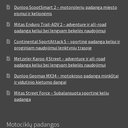
Dunlop ScootSmart 2 – motorolerių padanga miesto
eismui ir kelionėms
Mitas Enduro Trail-ADV 2 – adventure ir all-road
padanga keliui bei lengvam bekelės naudojimui
Continental SportAttack 5 – sportinė padanga keliui ir
proginiam naudojimui lenktynių trasoje
Metzeler Karoo 4 Street – adventure ir all-road
padanga keliui bei lengvam bekelės naudojimui
Dunlop Geomax MX34 – motokroso padanga minkštai
ir vidutinio kietumo dangai
Mitas Street Force – Subalansuota sportinė kelių
padanga
Motociklų padangos