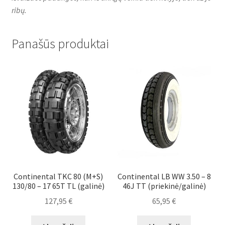
ribų.
Panašūs produktai
Continental TKC 80 (M+S)
Continental LB WW 3.50 – 8
130/80 – 17 65T TL (galinė)
46J TT (priekinė/galinė)
127,95
€
65,95
€