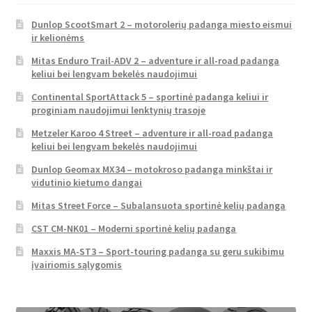
Dunlop ScootSmart 2 – motorolerių padanga miesto eismui
ir kelionėms
Mitas Enduro Trail-ADV 2 – adventure ir all-road padanga
keliui bei lengvam bekelės naudojimui
Continental SportAttack 5 – sportinė padanga keliui ir
proginiam naudojimui lenktynių trasoje
Metzeler Karoo 4 Street – adventure ir all-road padanga
keliui bei lengvam bekelės naudojimui
Dunlop Geomax MX34 – motokroso padanga minkštai ir
vidutinio kietumo dangai
Mitas Street Force – Subalansuota sportinė kelių padanga
CST CM-NK01 – Moderni sportinė kelių padanga
Maxxis MA-ST3 – Sport-touring padanga su geru sukibimu
įvairiomis sąlygomis