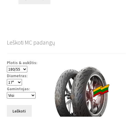
Leškoti MC padangų
Plotis & aukštis:
Diametras:
Gamintojas:
Leškoti