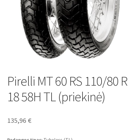
Pirelli MT 60 RS 110/80 R
18 58H TL (priekinė)
135,96
€
Padangos tipas:
Tubeless (TL)