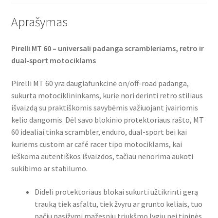
Aprašymas
Pirelli MT 60 – universali padanga scrambleriams, retro ir
dual-sport motociklams
Pirelli MT 60 yra daugiafunkcinė on/off-road padanga,
sukurta motociklininkams, kurie nori derinti retro stiliaus
išvaizdą su praktiškomis savybėmis važiuojant įvairiomis
kelio dangomis. Dėl savo blokinio protektoriaus rašto, MT
60 idealiai tinka scrambler, enduro, dual-sport bei kai
kuriems custom ar café racer tipo motociklams, kai
ieškoma autentiškos išvaizdos, tačiau nenorima aukoti
sukibimo ar stabilumo.
Dideli protektoriaus blokai sukurti užtikrinti gerą
trauką tiek asfaltu, tiek žvyru ar grunto keliais, tuo
pačiu pasižymi mažesniu triukšmo lygiu nei tipinės