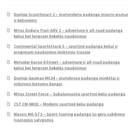
Dunlop ScootSmart 2 – motorolerių padanga miesto eismui
ir kelionėms
Mitas Enduro Trail-ADV 2 – adventure ir all-road padanga
keliui bei lengvam bekelės naudojimui
Continental SportAttack 5 – sportinė padanga keliui ir
proginiam naudojimui lenktynių trasoje
Metzeler Karoo 4 Street – adventure ir all-road padanga
keliui bei lengvam bekelės naudojimui
Dunlop Geomax MX34 – motokroso padanga minkštai ir
vidutinio kietumo dangai
Mitas Street Force – Subalansuota sportinė kelių padanga
CST CM-NK01 – Moderni sportinė kelių padanga
Maxxis MA-ST3 – Sport-touring padanga su geru sukibimu
įvairiomis sąlygomis