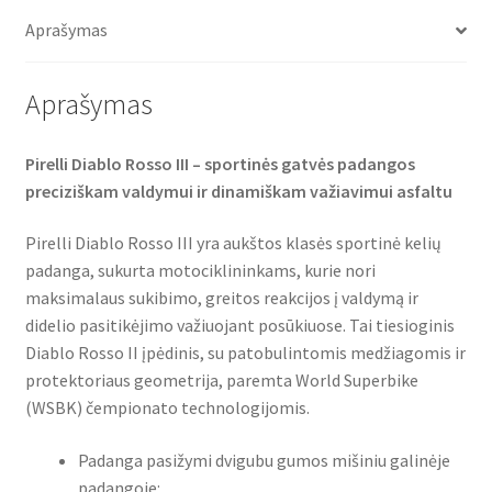
o
e
A
TL
o
r
p
Aprašymas
(priekinė)
k
p
Aprašymas
Pirelli Diablo Rosso III – sportinės gatvės padangos
preciziškam valdymui ir dinamiškam važiavimui asfaltu
Pirelli Diablo Rosso III yra aukštos klasės sportinė kelių
padanga, sukurta motociklininkams, kurie nori
maksimalaus sukibimo, greitos reakcijos į valdymą ir
didelio pasitikėjimo važiuojant posūkiuose. Tai tiesioginis
Diablo Rosso II įpėdinis, su patobulintomis medžiagomis ir
protektoriaus geometrija, paremta World Superbike
(WSBK) čempionato technologijomis.
Padanga pasižymi dvigubu gumos mišiniu galinėje
padangoje: