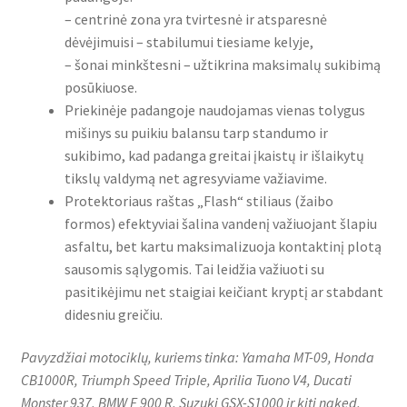
– centrinė zona yra tvirtesnė ir atsparesnė
dėvėjimuisi – stabilumui tiesiame kelyje,
– šonai minkštesni – užtikrina maksimalų sukibimą
posūkiuose.
Priekinėje padangoje naudojamas vienas tolygus
mišinys su puikiu balansu tarp standumo ir
sukibimo, kad padanga greitai įkaistų ir išlaikytų
tikslų valdymą net agresyviame važiavime.
Protektoriaus raštas „Flash“ stiliaus (žaibo
formos) efektyviai šalina vandenį važiuojant šlapiu
asfaltu, bet kartu maksimalizuoja kontaktinį plotą
sausomis sąlygomis. Tai leidžia važiuoti su
pasitikėjimu net staigiai keičiant kryptį ar stabdant
didesniu greičiu.
Pavyzdžiai motociklų, kuriems tinka: Yamaha MT-09, Honda
CB1000R, Triumph Speed Triple, Aprilia Tuono V4, Ducati
Monster 937, BMW F 900 R, Suzuki GSX-S1000 ir kiti naked,