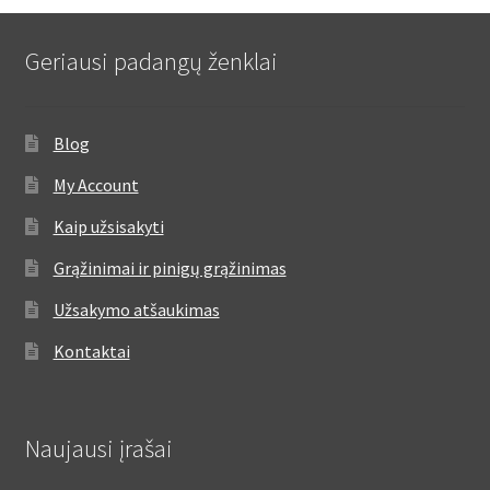
Geriausi padangų ženklai
Blog
My Account
Kaip užsisakyti
Grąžinimai ir pinigų grąžinimas
Užsakymo atšaukimas
Kontaktai
Naujausi įrašai