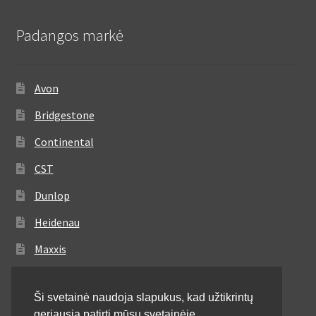
Padangos markė
Avon
Bridgestone
Continental
CST
Dunlop
Heidenau
Maxxis
Metzeler
Ši svetainė naudoja slapukus, kad užtikrintų
Michelin
geriausią patirtį mūsų svetainėje.