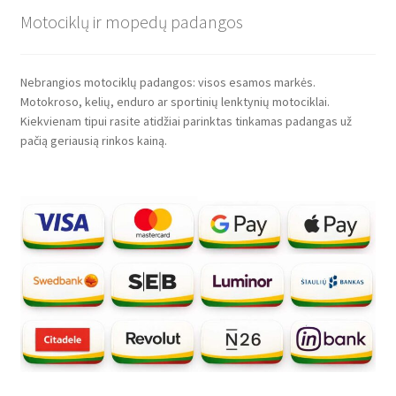
Motociklų ir mopedų padangos
Nebrangios motociklų padangos: visos esamos markės.
Motokroso, kelių, enduro ar sportinių lenktynių motociklai.
Kiekvienam tipui rasite atidžiai parinktas tinkamas padangas už
pačią geriausią rinkos kainą.