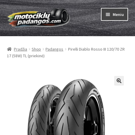
Pereiti
Pereiti
Meniu
prie
prie
meniu
turinio
Išskleist
Padangos
sub-
Pradžia
Shop
Padangos
Pirelli Diablo Rosso III 120/70 ZR
menu
Išskleist
Kameros
17 (58W) TL (priekinė)
sub-
menu
Išskleist
ABC
sub-
menu
Kaip užsisakyti
Testų
Išskleist
Brand
sub-
menu
Kontaktai