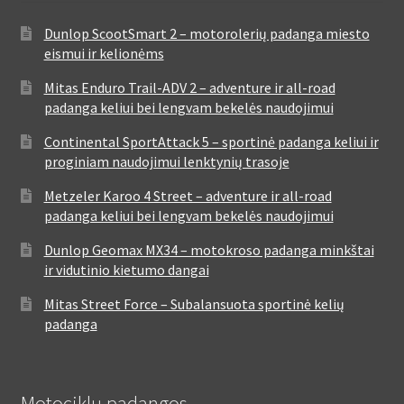
Dunlop ScootSmart 2 – motorolerių padanga miesto
eismui ir kelionėms
Mitas Enduro Trail-ADV 2 – adventure ir all-road
padanga keliui bei lengvam bekelės naudojimui
Continental SportAttack 5 – sportinė padanga keliui ir
proginiam naudojimui lenktynių trasoje
Metzeler Karoo 4 Street – adventure ir all-road
padanga keliui bei lengvam bekelės naudojimui
Dunlop Geomax MX34 – motokroso padanga minkštai
ir vidutinio kietumo dangai
Mitas Street Force – Subalansuota sportinė kelių
padanga
Motociklų padangos