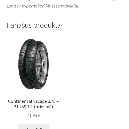
sport ar hypernaked klasės motociklai.
Panašūs produktai
Continental Escape 2.75 –
21 45S TT (priekinė)
71,95
€