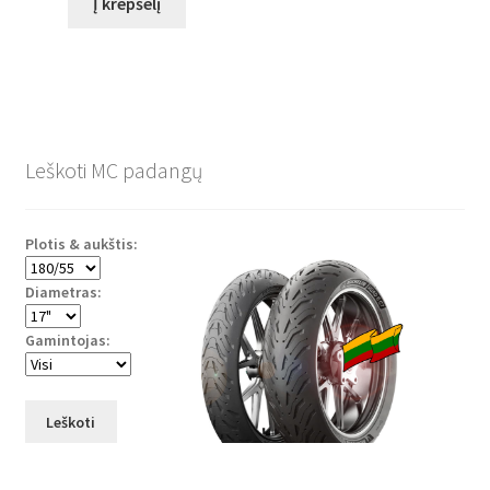
Į krepšelį
Leškoti MC padangų
Plotis & aukštis:
Diametras:
Gamintojas:
Leškoti