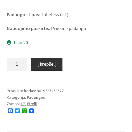
Padangos tipas:
Tubeless (TL)
Naudojimo paskirtis:
Priekinė padanga
Liko 20
produkto
Į krepšelį
kiekis:
Pirelli
Diablo
Rosso
Produkto kodas:
8019227263527
Kategorija:
Padangos
III
Žymos:
17
,
Pirelli
120/70
F
T
W
ZR
a
w
h
17
c
i
a
e
t
t
(58W)
b
t
s