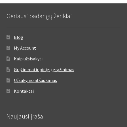
Geriausi padangų ženklai
Blog
My Account
Kaip užsisakyti
Grąžinimai ir pinigų grąžinimas
Užsakymo atšaukimas
Kontaktai
Naujausi įrašai