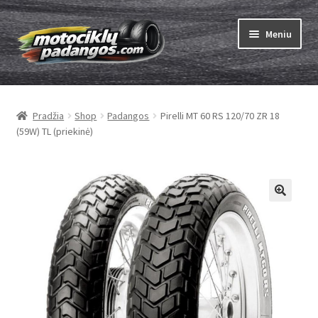
Pereiti
Pereiti
Meniu
prie
prie
meniu
turinio
Išskleist
Padangos
sub-
Pradžia
Shop
Padangos
Pirelli MT 60 RS 120/70 ZR 18
menu
Išskleist
Kameros
(59W) TL (priekinė)
sub-
menu
Išskleist
ABC
sub-
menu
Kaip užsisakyti
Testų
Išskleist
Brand
sub-
menu
Kontaktai