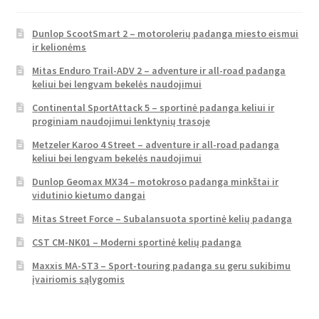
Dunlop ScootSmart 2 – motorolerių padanga miesto eismui
ir kelionėms
Mitas Enduro Trail-ADV 2 – adventure ir all-road padanga
keliui bei lengvam bekelės naudojimui
Continental SportAttack 5 – sportinė padanga keliui ir
proginiam naudojimui lenktynių trasoje
Metzeler Karoo 4 Street – adventure ir all-road padanga
keliui bei lengvam bekelės naudojimui
Dunlop Geomax MX34 – motokroso padanga minkštai ir
vidutinio kietumo dangai
Mitas Street Force – Subalansuota sportinė kelių padanga
CST CM-NK01 – Moderni sportinė kelių padanga
Maxxis MA-ST3 – Sport-touring padanga su geru sukibimu
įvairiomis sąlygomis