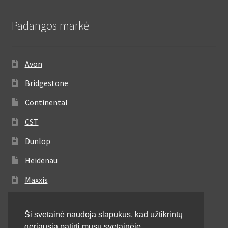
Padangos markė
Avon
Bridgestone
Continental
CST
Dunlop
Heidenau
Maxxis
Metzeler
Ši svetainė naudoja slapukus, kad užtikrintų
Michelin
geriausią patirtį mūsų svetainėje.