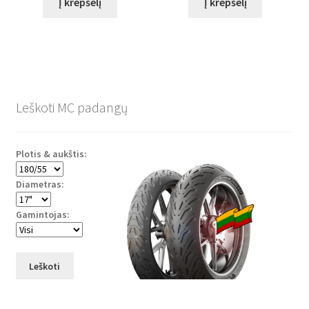
Į krepšelį
Į krepšelį
Leškoti MC padangų
Plotis & aukštis:
Diametras:
Gamintojas:
Leškoti