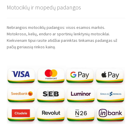
Motociklų ir mopedų padangos
Nebrangios motociklų padangos: visos esamos markės.
Motokroso, kelių, enduro ar sportinių lenktynių motociklai.
Kiekvienam tipui rasite atidžiai parinktas tinkamas padangas už
pačią geriausią rinkos kainą.