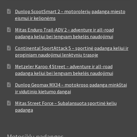
Dunlop ScootSmart 2 – motorolerių padanga miesto
eismui ir kelionėms
Mitas Enduro Trail-ADV 2 – adventure ir all-road
padanga keliui bei lengvam bekelės naudojimui
Continental SportAttack 5 – sportinė padanga keliui ir
proginiam naudojimui lenktynių trasoje
Metzeler Karoo 4 Street – adventure ir all-road
padanga keliui bei lengvam bekelės naudojimui
Dunlop Geomax MX34 – motokroso padanga minkštai
ir vidutinio kietumo dangai
Mitas Street Force – Subalansuota sportinė kelių
padanga
Motociklų padangos