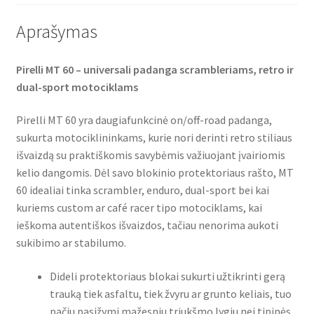
Aprašymas
Pirelli MT 60 – universali padanga scrambleriams, retro ir
dual-sport motociklams
Pirelli MT 60 yra daugiafunkcinė on/off-road padanga,
sukurta motociklininkams, kurie nori derinti retro stiliaus
išvaizdą su praktiškomis savybėmis važiuojant įvairiomis
kelio dangomis. Dėl savo blokinio protektoriaus rašto, MT
60 idealiai tinka scrambler, enduro, dual-sport bei kai
kuriems custom ar café racer tipo motociklams, kai
ieškoma autentiškos išvaizdos, tačiau nenorima aukoti
sukibimo ar stabilumo.
Dideli protektoriaus blokai sukurti užtikrinti gerą
trauką tiek asfaltu, tiek žvyru ar grunto keliais, tuo
pačiu pasižymi mažesniu triukšmo lygiu nei tipinės