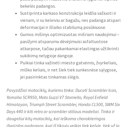
bekelės padangos.
Sustiprinta karkaso konstrukcija leidžia važiuoti ir
vienam, ir su keleiviu ar bagažu, nes padanga atspari
deformacijai ir išlaiko stabilumą posūkiuose.
Gumos mišinys optimizuotas mišriam naudojimui –
pasižymi atsparumu dėvėjimuisi asfaltuotose
atkarpose, tačiau pakankamai elastingas užtikrinti
sukibimą nelygioje dangoje.
Puikiai tinka važinėti miesto gatvėmis, žvyrkeliais,
miško keliais, ir net šiek tiek sunkesnėse sąlygose,
jei pasirinktas tinkamas slėgis.
Pavyzdžiai motociklų, kuriems tinka: Ducati Scrambler Icon,
Yamaha SCR950, Moto Guzzi V7 Stornello, Royal Enfield
Himalayan, Triumph Street Scrambler, Honda CL500, SWM Six
Days 440 ir kiti retro ar scrambler stiliaus modeliai. Tinka ir
daugeliui kitų motociklų, kai ieškoma charakteringos
išvaizdos padangos, kuri iš tikrųjų veikia tiek kelyje, tiek už jo