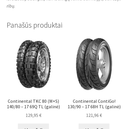
ribų.
Panašūs produktai
Continental TKC 80 (M+S)
Continental ContiGo!
140/80 – 17 69Q TL (galinė)
130/90 – 17 68H TL (galinė)
129,95
€
121,96
€