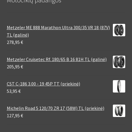
Motociklų padangos
Metzeler ME 888 Marathon Ultra 300/35 VR 18 (87V)
TL (galinė)
278,95
€
Metzeler Cruisetec Rf. 180/65 B 16 81H TL (galinė)
205,95
€
CST C-186 3.00 - 19 45P TT (priekinė)
53,95
€
Michelin Road 5 120/70 ZR 17 (58W) TL (priekinė)
127,95
€