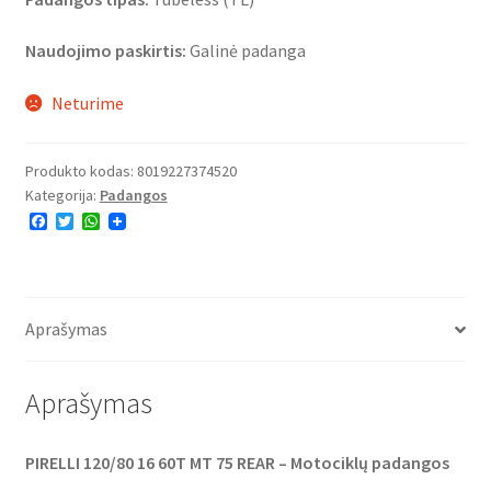
Naudojimo paskirtis:
Galinė padanga
Neturime
Produkto kodas:
8019227374520
Kategorija:
Padangos
F
T
W
a
w
h
c
i
a
e
t
t
b
t
s
o
e
A
o
r
p
Aprašymas
k
p
Aprašymas
PIRELLI 120/80 16 60T MT 75 REAR – Motociklų padangos