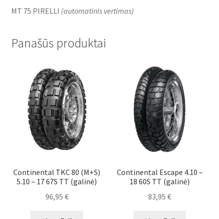
MT 75 PIRELLI
(
automatinis vertimas
)
Panašūs produktai
Continental TKC 80 (M+S)
Continental Escape 4.10 –
5.10 – 17 67S TT (galinė)
18 60S TT (galinė)
96,95
€
83,95
€