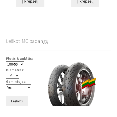
Į krepšelį
Į krepšelį
Leškoti MC padangų
Plotis & aukštis:
Diametras:
Gamintojas:
Leškoti