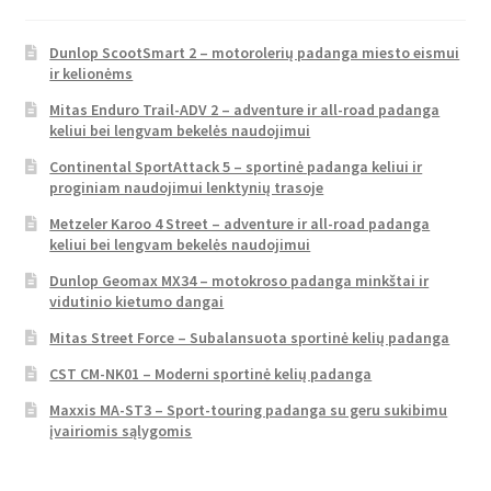
Dunlop ScootSmart 2 – motorolerių padanga miesto eismui
ir kelionėms
Mitas Enduro Trail-ADV 2 – adventure ir all-road padanga
keliui bei lengvam bekelės naudojimui
Continental SportAttack 5 – sportinė padanga keliui ir
proginiam naudojimui lenktynių trasoje
Metzeler Karoo 4 Street – adventure ir all-road padanga
keliui bei lengvam bekelės naudojimui
Dunlop Geomax MX34 – motokroso padanga minkštai ir
vidutinio kietumo dangai
Mitas Street Force – Subalansuota sportinė kelių padanga
CST CM-NK01 – Moderni sportinė kelių padanga
Maxxis MA-ST3 – Sport-touring padanga su geru sukibimu
įvairiomis sąlygomis