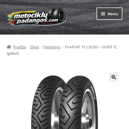
Pereiti
Pereiti
Meniu
prie
prie
meniu
turinio
Išskleist
Padangos
sub-
Pradžia
Shop
Padangos
Pirelli MT 75 120/80 – 16 60T TL
menu
Išskleist
Kameros
(galinė)
sub-
menu
Išskleist
ABC
sub-
menu
Kaip užsisakyti
Testų
Išskleist
Brand
sub-
menu
Kontaktai