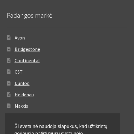
Padangos markė
Avon
Bridgestone
Continental
CST
Dunlop
Heidenau
Maxxis
Metzeler
Ši svetainė naudoja slapukus, kad užtikrintų
Michelin
geriausią patirtį mūsų svetainėje.