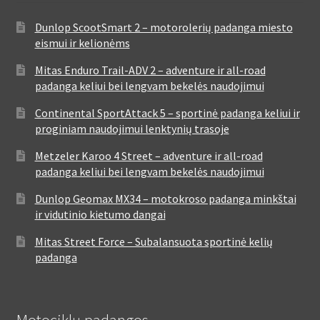
Dunlop ScootSmart 2 – motorolerių padanga miesto
eismui ir kelionėms
Mitas Enduro Trail-ADV 2 – adventure ir all-road
padanga keliui bei lengvam bekelės naudojimui
Continental SportAttack 5 – sportinė padanga keliui ir
proginiam naudojimui lenktynių trasoje
Metzeler Karoo 4 Street – adventure ir all-road
padanga keliui bei lengvam bekelės naudojimui
Dunlop Geomax MX34 – motokroso padanga minkštai
ir vidutinio kietumo dangai
Mitas Street Force – Subalansuota sportinė kelių
padanga