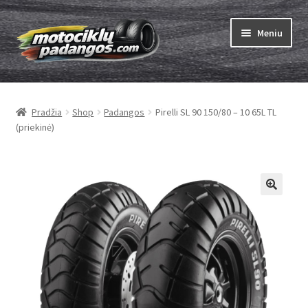
Pereiti
Pereiti
Meniu
prie
prie
meniu
turinio
Išskleist
Padangos
sub-
Pradžia
Shop
Padangos
Pirelli SL 90 150/80 – 10 65L TL
menu
Išskleist
Kameros
(priekinė)
sub-
menu
Išskleist
ABC
sub-
menu
Kaip užsisakyti
Testų
Išskleist
Brand
sub-
menu
Kontaktai