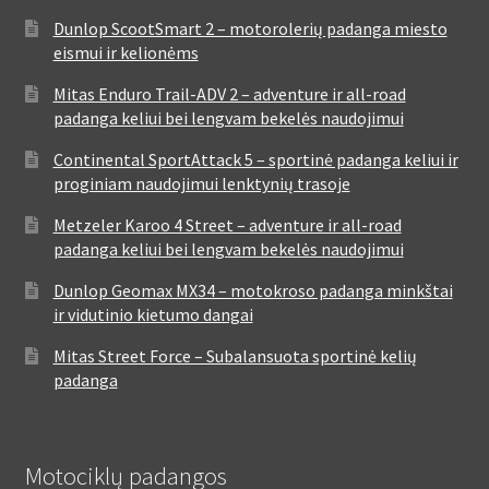
Dunlop ScootSmart 2 – motorolerių padanga miesto
eismui ir kelionėms
Mitas Enduro Trail-ADV 2 – adventure ir all-road
padanga keliui bei lengvam bekelės naudojimui
Continental SportAttack 5 – sportinė padanga keliui ir
proginiam naudojimui lenktynių trasoje
Metzeler Karoo 4 Street – adventure ir all-road
padanga keliui bei lengvam bekelės naudojimui
Dunlop Geomax MX34 – motokroso padanga minkštai
ir vidutinio kietumo dangai
Mitas Street Force – Subalansuota sportinė kelių
padanga
Motociklų padangos