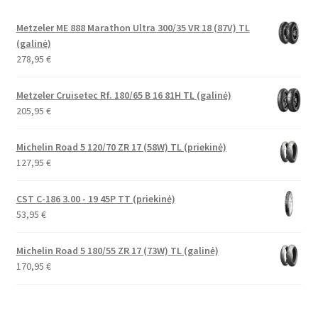
Metzeler ME 888 Marathon Ultra 300/35 VR 18 (87V) TL
(galinė)
278,95
€
Metzeler Cruisetec Rf. 180/65 B 16 81H TL (galinė)
205,95
€
Michelin Road 5 120/70 ZR 17 (58W) TL (priekinė)
127,95
€
CST C-186 3.00 - 19 45P TT (priekinė)
53,95
€
Michelin Road 5 180/55 ZR 17 (73W) TL (galinė)
170,95
€