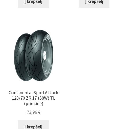
Į krepšelį
Į krepšelį
Continental SportAttack
120/70 ZR 17 (58W) TL
(priekinė)
73,96
€
Į krepšelį