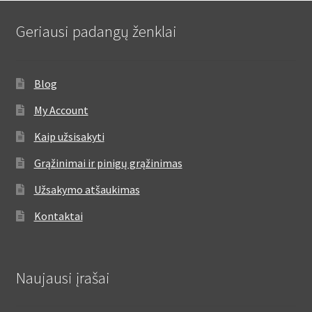
Geriausi padangų ženklai
Blog
My Account
Kaip užsisakyti
Grąžinimai ir pinigų grąžinimas
Užsakymo atšaukimas
Kontaktai
Naujausi įrašai