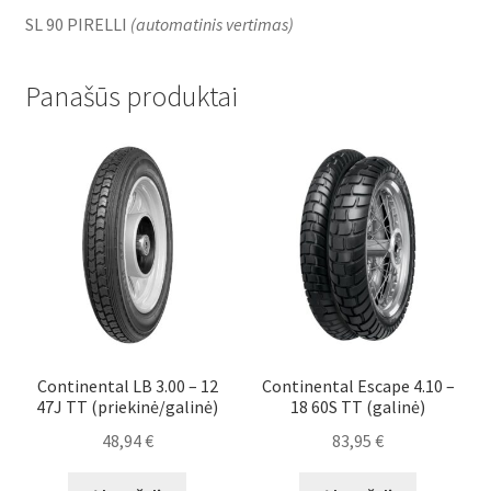
SL 90 PIRELLI
(
automatinis vertimas
)
Panašūs produktai
Continental LB 3.00 – 12
Continental Escape 4.10 –
47J TT (priekinė/galinė)
18 60S TT (galinė)
48,94
€
83,95
€