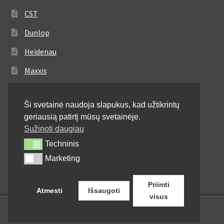
CST
Dunlop
Heidenau
Maxxis
Metzeler
Ši svetainė naudoja slapukus, kad užtikrintų
Michelin
geriausią patirtį mūsų svetainėje.
Mitas
Sužinoti daugiau
Techninis
Techninis
Pirelli
Marketing
Marketing
Shinko
Priimti
Atmesti
Išsaugoti
visus
0
Ieškoti:
Ieškoti