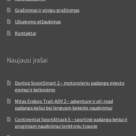
Grąžinimai ir pinigų grąžinimas
Užsakymo atšaukimas
Kontaktai
Naujausi įrašai
Dunlop ScootSmart 2 – motorolerių padanga miesto
eismui ir kelionėms
Mitas Enduro Trail-ADV 2 – adventure ir all-road
padanga keliui bei lengvam bekelės naudojimui
Continental SportAttack 5 – sportinė padanga keliui ir
proginiam naudojimui lenktynių trasoje