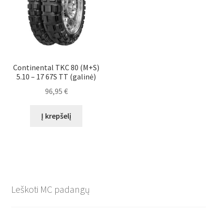
Continental TKC 80 (M+S)
5.10 – 17 67S TT (galinė)
96,95
€
Į krepšelį
Leškoti MC padangų