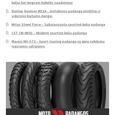
keliui bei lengvam bekelės naudojimui
Dunlop Geomax MX34 – motokroso padanga minkštai ir
vidutinio kietumo dangai
Mitas Street Force – Subalansuota sportinė kelių padanga
CST CM-NK01 – Moderni sportinė kelių padanga
Maxxis MA-ST3 – Sport-touring padanga su geru sukibimu
įvairiomis sąlygomis