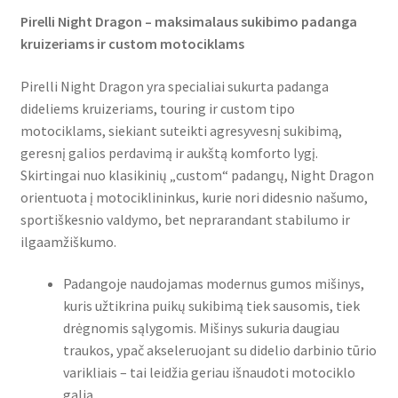
Pirelli Night Dragon – maksimalaus sukibimo padanga
kruizeriams ir custom motociklams
Pirelli Night Dragon yra specialiai sukurta padanga
dideliems kruizeriams, touring ir custom tipo
motociklams, siekiant suteikti agresyvesnį sukibimą,
geresnį galios perdavimą ir aukštą komforto lygį.
Skirtingai nuo klasikinių „custom“ padangų, Night Dragon
orientuota į motociklininkus, kurie nori didesnio našumo,
sportiškesnio valdymo, bet neprarandant stabilumo ir
ilgaamžiškumo.
Padangoje naudojamas modernus gumos mišinys,
kuris užtikrina puikų sukibimą tiek sausomis, tiek
drėgnomis sąlygomis. Mišinys sukuria daugiau
traukos, ypač akseleruojant su didelio darbinio tūrio
varikliais – tai leidžia geriau išnaudoti motociklo
galią.