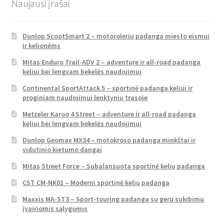
Naujausi įrašai
Dunlop ScootSmart 2 – motorolerių padanga miesto eismui
ir kelionėms
Mitas Enduro Trail-ADV 2 – adventure ir all-road padanga
keliui bei lengvam bekelės naudojimui
Continental SportAttack 5 – sportinė padanga keliui ir
proginiam naudojimui lenktynių trasoje
Metzeler Karoo 4 Street – adventure ir all-road padanga
keliui bei lengvam bekelės naudojimui
Dunlop Geomax MX34 – motokroso padanga minkštai ir
vidutinio kietumo dangai
Mitas Street Force – Subalansuota sportinė kelių padanga
CST CM-NK01 – Moderni sportinė kelių padanga
Maxxis MA-ST3 – Sport-touring padanga su geru sukibimu
įvairiomis sąlygomis