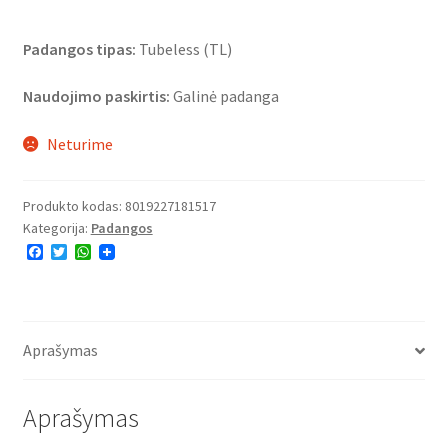
Padangos tipas:
Tubeless (TL)
Naudojimo paskirtis:
Galinė padanga
Neturime
Produkto kodas:
8019227181517
Kategorija:
Padangos
F
T
W
a
w
h
c
i
a
e
t
t
b
t
s
o
e
A
o
r
p
Aprašymas
k
p
Aprašymas