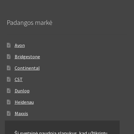
Padangos markė
Avon
Bridgestone
Continental
CST
Dunlop
Heidenau
Maxxis
Metzeler
Ši svetainė naudoja slapukus, kad užtikrintų