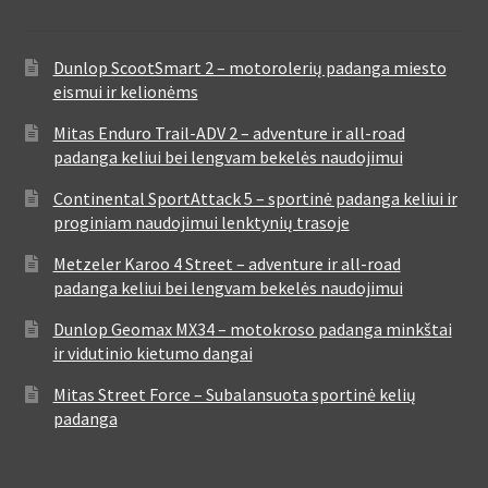
Dunlop ScootSmart 2 – motorolerių padanga miesto
eismui ir kelionėms
Mitas Enduro Trail-ADV 2 – adventure ir all-road
padanga keliui bei lengvam bekelės naudojimui
Continental SportAttack 5 – sportinė padanga keliui ir
proginiam naudojimui lenktynių trasoje
Metzeler Karoo 4 Street – adventure ir all-road
padanga keliui bei lengvam bekelės naudojimui
Dunlop Geomax MX34 – motokroso padanga minkštai
ir vidutinio kietumo dangai
Mitas Street Force – Subalansuota sportinė kelių
padanga