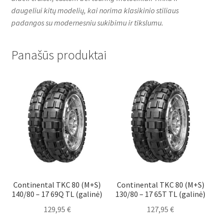
daugeliui kitų modelių, kai norima klasikinio stiliaus
padangos su modernesniu sukibimu ir tikslumu.
Panašūs produktai
Continental TKC 80 (M+S)
Continental TKC 80 (M+S)
140/80 – 17 69Q TL (galinė)
130/80 – 17 65T TL (galinė)
129,95
€
127,95
€