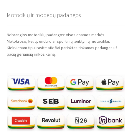
Motociklų ir mopedų padangos
Nebrangios motociklų padangos: visos esamos markės.
Motokroso, kelių, enduro ar sportinių lenktynių motociklai.
Kiekvienam tipui rasite atidžiai parinktas tinkamas padangas už
pačią geriausią rinkos kainą.