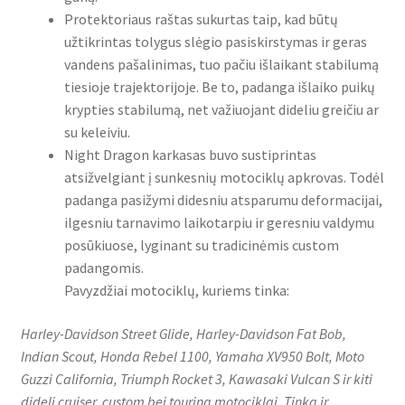
Protektoriaus raštas sukurtas taip, kad būtų
užtikrintas tolygus slėgio pasiskirstymas ir geras
vandens pašalinimas, tuo pačiu išlaikant stabilumą
tiesioje trajektorijoje. Be to, padanga išlaiko puikų
krypties stabilumą, net važiuojant dideliu greičiu ar
su keleiviu.
Night Dragon karkasas buvo sustiprintas
atsižvelgiant į sunkesnių motociklų apkrovas. Todėl
padanga pasižymi didesniu atsparumu deformacijai,
ilgesniu tarnavimo laikotarpiu ir geresniu valdymu
posūkiuose, lyginant su tradicinėmis custom
padangomis.
Pavyzdžiai motociklų, kuriems tinka:
Harley-Davidson Street Glide, Harley-Davidson Fat Bob,
Indian Scout, Honda Rebel 1100, Yamaha XV950 Bolt, Moto
Guzzi California, Triumph Rocket 3, Kawasaki Vulcan S ir kiti
dideli cruiser, custom bei touring motociklai. Tinka ir