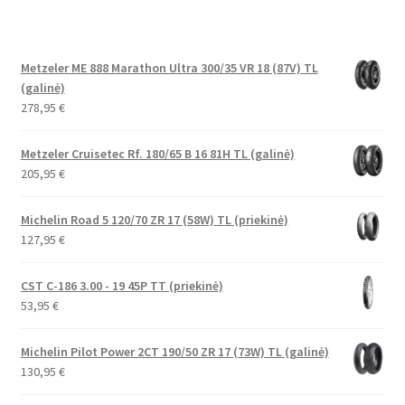
Metzeler ME 888 Marathon Ultra 300/35 VR 18 (87V) TL
(galinė)
278,95
€
Metzeler Cruisetec Rf. 180/65 B 16 81H TL (galinė)
205,95
€
Michelin Road 5 120/70 ZR 17 (58W) TL (priekinė)
127,95
€
CST C-186 3.00 - 19 45P TT (priekinė)
53,95
€
Michelin Pilot Power 2CT 190/50 ZR 17 (73W) TL (galinė)
130,95
€