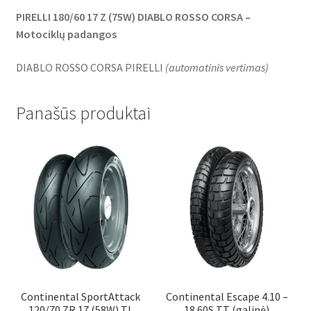
PIRELLI 180/60 17 Z (75W) DIABLO ROSSO CORSA –
Motociklų padangos
DIABLO ROSSO CORSA PIRELLI
(
automatinis vertimas
)
Panašūs produktai
Continental SportAttack
Continental Escape 4.10 –
120/70 ZR 17 (58W) TL
18 60S TT (galinė)