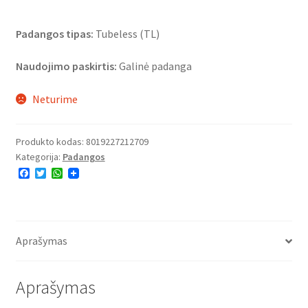
Padangos tipas:
Tubeless (TL)
Naudojimo paskirtis:
Galinė padanga
Neturime
Produkto kodas:
8019227212709
Kategorija:
Padangos
F
T
W
a
w
h
c
i
a
e
t
t
b
t
s
o
e
A
o
r
p
Aprašymas
k
p
Aprašymas