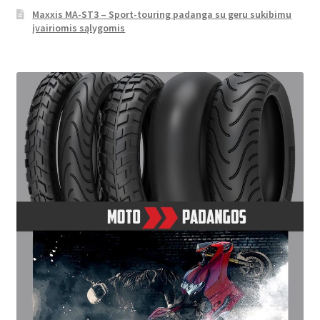
Maxxis MA-ST3 – Sport-touring padanga su geru sukibimu
įvairiomis sąlygomis