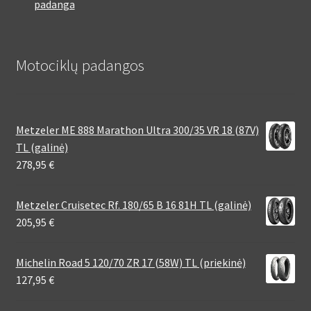
padanga
Motociklų padangos
Metzeler ME 888 Marathon Ultra 300/35 VR 18 (87V)
TL (galinė)
278,95
€
Metzeler Cruisetec Rf. 180/65 B 16 81H TL (galinė)
205,95
€
Michelin Road 5 120/70 ZR 17 (58W) TL (priekinė)
127,95
€