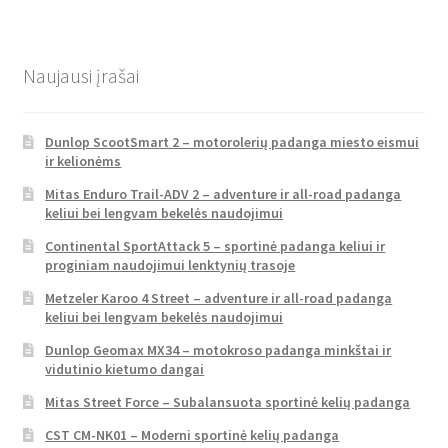
Naujausi įrašai
Dunlop ScootSmart 2 – motorolerių padanga miesto eismui
ir kelionėms
Mitas Enduro Trail-ADV 2 – adventure ir all-road padanga
keliui bei lengvam bekelės naudojimui
Continental SportAttack 5 – sportinė padanga keliui ir
proginiam naudojimui lenktynių trasoje
Metzeler Karoo 4 Street – adventure ir all-road padanga
keliui bei lengvam bekelės naudojimui
Dunlop Geomax MX34 – motokroso padanga minkštai ir
vidutinio kietumo dangai
Mitas Street Force – Subalansuota sportinė kelių padanga
CST CM-NK01 – Moderni sportinė kelių padanga