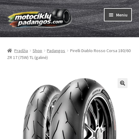
Pereiti
Pereiti
Meniu
prie
prie
meniu
turinio
Išskleist
Padangos
sub-
Pradžia
Shop
Padangos
Pirelli Diablo Rosso Corsa 180/60
menu
Išskleist
Kameros
ZR 17 (75W) TL (galinė)
sub-
menu
Išskleist
ABC
sub-
menu
Kaip užsisakyti
Testų
Išskleist
Brand
sub-
menu
Kontaktai