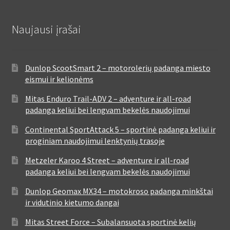
Naujausi įrašai
Dunlop ScootSmart 2 – motorolerių padanga miesto
eismui ir kelionėms
Mitas Enduro Trail-ADV 2 – adventure ir all-road
padanga keliui bei lengvam bekelės naudojimui
Continental SportAttack 5 – sportinė padanga keliui ir
proginiam naudojimui lenktynių trasoje
Metzeler Karoo 4 Street – adventure ir all-road
padanga keliui bei lengvam bekelės naudojimui
Dunlop Geomax MX34 – motokroso padanga minkštai
ir vidutinio kietumo dangai
Mitas Street Force – Subalansuota sportinė kelių