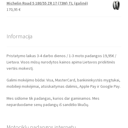
Michelin Road 5 180/55 ZR 17 (73W) TL (galinė)
170,95
€
Informacija
Pristatymo laikas 3-4 darbo dienos / 1-3 moto padangos 19,95€ /
Lietuva. Visos mūsų nurodytos kainos apima Lietuvos pridėtinės
vertės mokestį.
Galimi mokėjimo būdai: Visa, MasterCard, bankininkystės mygtukai,
mobilieji mokėjimai, atsiskaitymas dalimis, Apple Pay ir Google Pay.
Mes siūlome tik padangas, kurios dar gaminamos. Mes
neparduodame senų padangų iš sandėlio likučių.
Motociklų padangos internetu