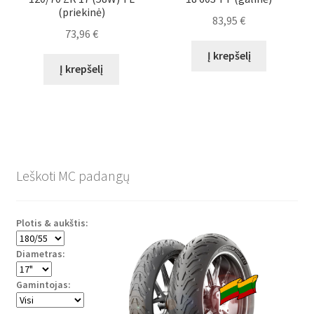
(priekinė)
83,95
€
73,96
€
Į krepšelį
Į krepšelį
Leškoti MC padangų
Plotis & aukštis:
Diametras:
Gamintojas: